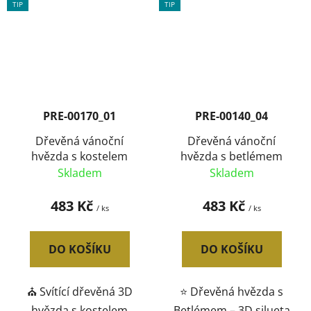
TIP
TIP
PRE-00170_01
PRE-00140_04
Dřevěná vánoční
Dřevěná vánoční
hvězda s kostelem
hvězda s betlémem
Skladem
Skladem
483 Kč
483 Kč
/ ks
/ ks
DO KOŠÍKU
DO KOŠÍKU
⛪ Svítící dřevěná 3D
⭐ Dřevěná hvězda s
hvězda s kostelem
Betlémem – 3D silueta