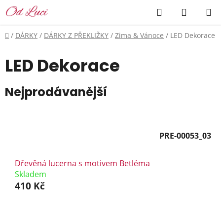
Přejít
Hledat
NÁKUP
na
KOŠÍK
obsah
Domů
/
DÁRKY
/
DÁRKY Z PŘEKLIŽKY
/
Zima & Vánoce
/
LED Dekorace
LED Dekorace
Nejprodávanější
PRE-00053_03
Dřevěná lucerna s motivem Betléma
Skladem
410 Kč