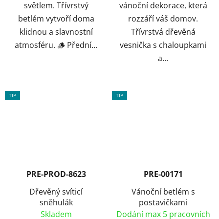
světlem. Třívrstvý
vánoční dekorace, která
betlém vytvoří doma
rozzáří váš domov.
klidnou a slavnostní
Třívrstvá dřevěná
atmosféru. 🪵 Přední...
vesnička s chaloupkami
a...
TIP
TIP
PRE-PROD-8623
PRE-00171
Dřevěný svíticí
Vánoční betlém s
sněhulák
postavičkami
Skladem
Dodání max 5 pracovních