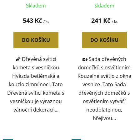
Skladem
Skladem
543 Kč
241 Kč
/ ks
/ ks
DO KOŠÍKU
DO KOŠÍKU
🌠 Dřevěná svíticí
🏡 Sada dřevěných
kometa s vesničkou
domečků s osvětlením
Hvězda betlémská a
Kouzelné světlo z okna
kouzlo zimní noci. Tato
vesnice. Tato Sada
Dřevěná svíticí kometa s
dřevěných domečků s
vesničkou je výraznou
osvětlením vytváří
vánoční dekorací,...
neodolatelnou,
hřejivou...