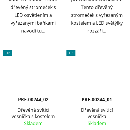
dřevěný stromeček s
Tento dřevěný
LED osvětlením a
stromeček s vyřezaným
vyřezanými baňkami
kostelem a LED světýlky
navodí tu...
rozzáří...
TIP
TIP
PRE-00244_02
PRE-00244_01
Dřevěná svíticí
Dřevěná svíticí
vesnička s kostelem
vesnička
Skladem
Skladem