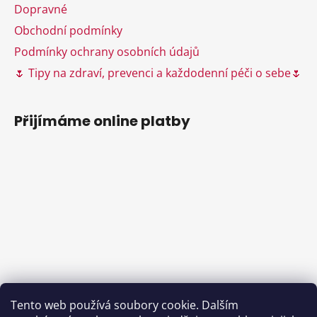
Dopravné
p
i
Obchodní podmínky
s
Podmínky ochrany osobních údajů
u
🌷 Tipy na zdraví, prevenci a každodenní péči o sebe🌷
Přijímáme online platby
Tento web používá soubory cookie. Dalším