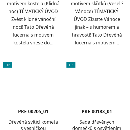
motivem kostela (Klidná
motivem skřítků (Veselé
noc) TÉMATICKÝ ÚVOD
Vánoce) TÉMATICKÝ
Zvěst klidné vánoční
ÚVOD Zkuste Vánoce
noci! Tato Dřevěná
jinak – s humorem a
lucerna s motivem
hravostí! Tato Dřevěná
kostela vnese do...
lucerna s motivem...
TIP
TIP
PRE-00205_01
PRE-00183_01
Dřevěná svíticí kometa
Sada dřevěných
s vesničkou
domečků s osvětlením