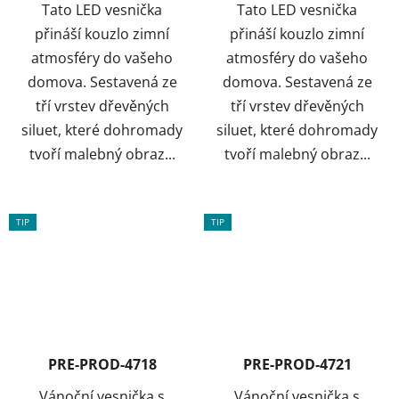
Tato LED vesnička
Tato LED vesnička
přináší kouzlo zimní
přináší kouzlo zimní
atmosféry do vašeho
atmosféry do vašeho
domova. Sestavená ze
domova. Sestavená ze
tří vrstev dřevěných
tří vrstev dřevěných
siluet, které dohromady
siluet, které dohromady
tvoří malebný obraz...
tvoří malebný obraz...
TIP
TIP
PRE-PROD-4718
PRE-PROD-4721
Vánoční vesnička s
Vánoční vesnička s