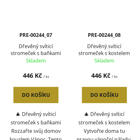
PRE-00244_07
PRE-00244_08
Dřevěný svíticí
Dřevěný svíticí
stromeček s baňkami
stromeček s kostelem
Skladem
Skladem
446 Kč
446 Kč
/ ks
/ ks
DO KOŠÍKU
DO KOŠÍKU
🎄 Dřevěný svíticí
🎄 Dřevěný svíticí
stromeček s baňkami
stromeček s kostelem
Rozzařte svůj domov
Vytvořte doma tu
kouzlem Vánoc. Tento
pravou vánoční náladu.