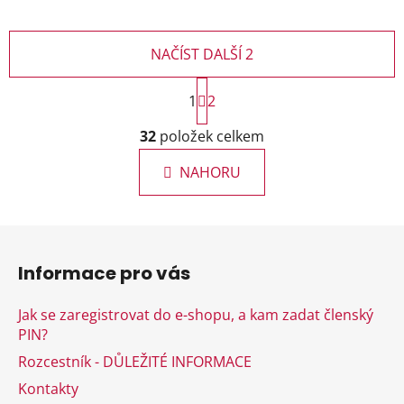
NAČÍST DALŠÍ 2
S
1
t
2
r
O
á
32
položek celkem
v
n
l
k
NAHORU
á
o
d
v
a
á
Z
c
n
á
í
í
Informace pro vás
p
p
r
a
Jak se zaregistrovat do e-shopu, a kam zadat členský
v
t
PIN?
k
í
y
Rozcestník - DŮLEŽITÉ INFORMACE
v
Kontakty
ý