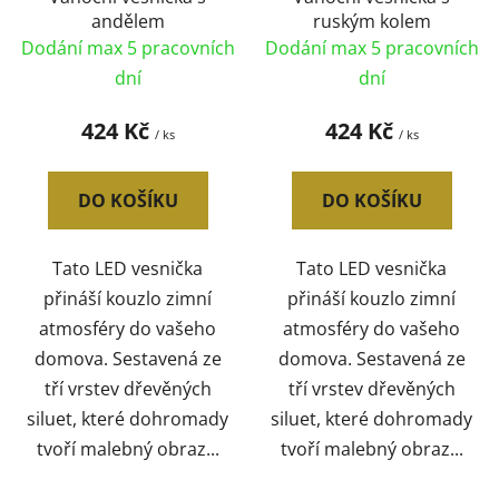
andělem
ruským kolem
Dodání max 5 pracovních
Dodání max 5 pracovních
dní
dní
424 Kč
424 Kč
/ ks
/ ks
DO KOŠÍKU
DO KOŠÍKU
Tato LED vesnička
Tato LED vesnička
přináší kouzlo zimní
přináší kouzlo zimní
atmosféry do vašeho
atmosféry do vašeho
domova. Sestavená ze
domova. Sestavená ze
tří vrstev dřevěných
tří vrstev dřevěných
siluet, které dohromady
siluet, které dohromady
tvoří malebný obraz...
tvoří malebný obraz...