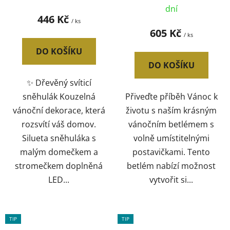
dní
446 Kč
/ ks
605 Kč
/ ks
DO KOŠÍKU
DO KOŠÍKU
✨ Dřevěný svíticí
sněhulák Kouzelná
Přiveďte příběh Vánoc k
vánoční dekorace, která
životu s naším krásným
rozsvítí váš domov.
vánočním betlémem s
Silueta sněhuláka s
volně umístitelnými
malým domečkem a
postavičkami. Tento
stromečkem doplněná
betlém nabízí možnost
LED...
vytvořit si...
TIP
TIP