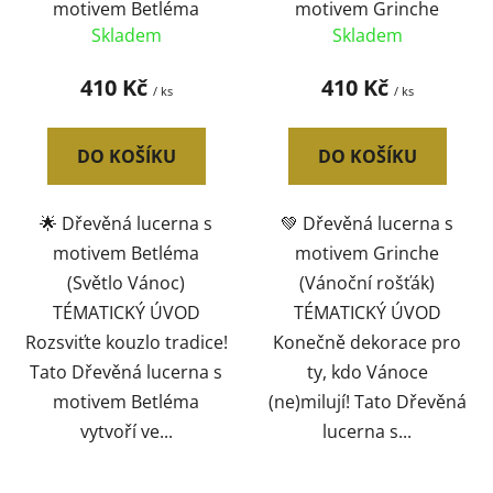
motivem Betléma
motivem Grinche
u
Skladem
Skladem
k
t
410 Kč
410 Kč
/ ks
/ ks
ů
DO KOŠÍKU
DO KOŠÍKU
🌟 Dřevěná lucerna s
💚 Dřevěná lucerna s
motivem Betléma
motivem Grinche
(Světlo Vánoc)
(Vánoční rošťák)
TÉMATICKÝ ÚVOD
TÉMATICKÝ ÚVOD
Rozsviťte kouzlo tradice!
Konečně dekorace pro
Tato Dřevěná lucerna s
ty, kdo Vánoce
motivem Betléma
(ne)milují! Tato Dřevěná
vytvoří ve...
lucerna s...