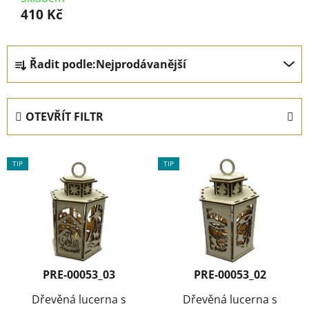
410 Kč
Ř
Řadit podle:
Nejprodávanější
a
z
e
OTEVŘÍT FILTR
n
í
V
p
TIP
TIP
ý
r
p
o
i
d
s
u
p
k
r
t
PRE-00053_03
PRE-00053_02
o
ů
d
Dřevěná lucerna s
Dřevěná lucerna s