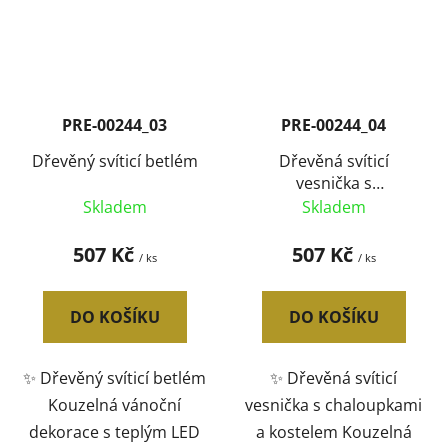
PRE-00244_03
PRE-00244_04
Dřevěný svíticí betlém
Dřevěná svíticí
vesnička s
chaloupkama a
Skladem
Skladem
kostelem
507 Kč
507 Kč
/ ks
/ ks
DO KOŠÍKU
DO KOŠÍKU
✨ Dřevěný svíticí betlém
✨ Dřevěná svíticí
Kouzelná vánoční
vesnička s chaloupkami
dekorace s teplým LED
a kostelem Kouzelná