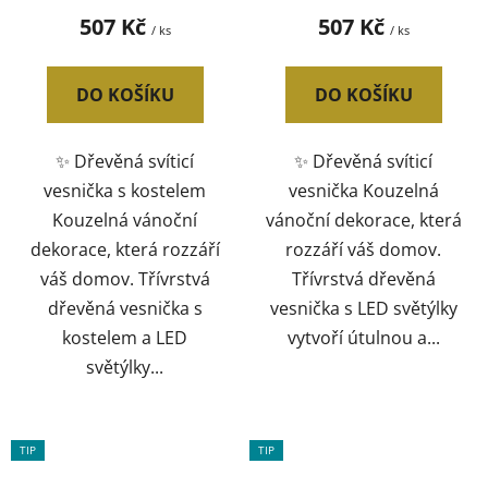
507 Kč
507 Kč
/ ks
/ ks
DO KOŠÍKU
DO KOŠÍKU
✨ Dřevěná svíticí
✨ Dřevěná svíticí
vesnička s kostelem
vesnička Kouzelná
Kouzelná vánoční
vánoční dekorace, která
dekorace, která rozzáří
rozzáří váš domov.
váš domov. Třívrstvá
Třívrstvá dřevěná
dřevěná vesnička s
vesnička s LED světýlky
kostelem a LED
vytvoří útulnou a...
světýlky...
TIP
TIP