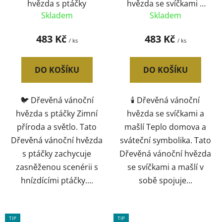
hvězda s ptáčky
hvězda se svíčkami a
mašlí
Skladem
Skladem
483 Kč
483 Kč
/ ks
/ ks
DO KOŠÍKU
DO KOŠÍKU
🐦 Dřevěná vánoční
🕯️ Dřevěná vánoční
hvězda s ptáčky Zimní
hvězda se svíčkami a
příroda a světlo. Tato
mašlí Teplo domova a
Dřevěná vánoční hvězda
sváteční symbolika. Tato
s ptáčky zachycuje
Dřevěná vánoční hvězda
zasněženou scenérii s
se svíčkami a mašlí v
hnízdícími ptáčky....
sobě spojuje...
TIP
TIP