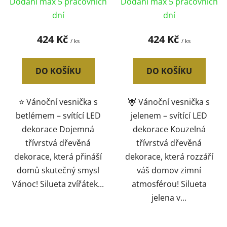
Dodání max 5 pracovních
Dodání max 5 pracovních
dní
dní
424 Kč
424 Kč
/ ks
/ ks
DO KOŠÍKU
DO KOŠÍKU
⭐ Vánoční vesnička s
🦌 Vánoční vesnička s
betlémem – svítící LED
jelenem – svítící LED
dekorace Dojemná
dekorace Kouzelná
třívrstvá dřevěná
třívrstvá dřevěná
dekorace, která přináší
dekorace, která rozzáří
domů skutečný smysl
váš domov zimní
Vánoc! Silueta zvířátek...
atmosférou! Silueta
jelena v...