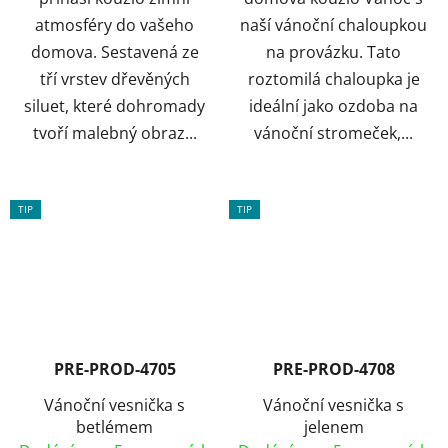
atmosféry do vašeho
naší vánoční chaloupkou
domova. Sestavená ze
na provázku. Tato
tří vrstev dřevěných
roztomilá chaloupka je
siluet, které dohromady
ideální jako ozdoba na
tvoří malebný obraz...
vánoční stromeček,...
TIP
TIP
PRE-PROD-4705
PRE-PROD-4708
Vánoční vesnička s
Vánoční vesnička s
betlémem
jelenem