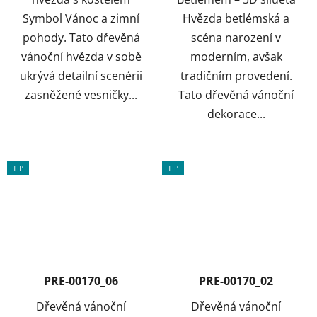
Symbol Vánoc a zimní
Hvězda betlémská a
pohody. Tato dřevěná
scéna narození v
vánoční hvězda v sobě
moderním, avšak
ukrývá detailní scenérii
tradičním provedení.
zasněžené vesničky...
Tato dřevěná vánoční
dekorace...
TIP
TIP
PRE-00170_06
PRE-00170_02
Dřevěná vánoční
Dřevěná vánoční