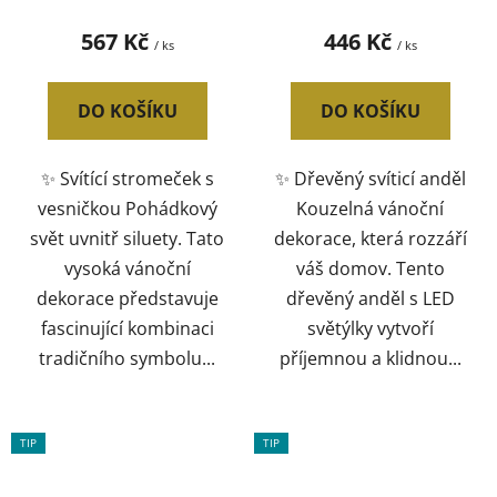
567 Kč
446 Kč
/ ks
/ ks
DO KOŠÍKU
DO KOŠÍKU
✨ Svítící stromeček s
✨ Dřevěný svíticí anděl
vesničkou Pohádkový
Kouzelná vánoční
svět uvnitř siluety. Tato
dekorace, která rozzáří
vysoká vánoční
váš domov. Tento
dekorace představuje
dřevěný anděl s LED
fascinující kombinaci
světýlky vytvoří
tradičního symbolu...
příjemnou a klidnou...
TIP
TIP