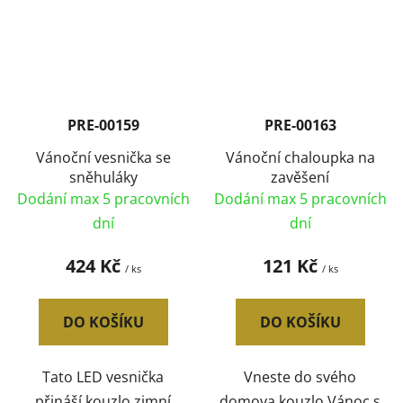
PRE-00159
PRE-00163
Vánoční vesnička se
Vánoční chaloupka na
sněhuláky
zavěšení
Dodání max 5 pracovních
Dodání max 5 pracovních
dní
dní
424 Kč
121 Kč
/ ks
/ ks
DO KOŠÍKU
DO KOŠÍKU
Tato LED vesnička
Vneste do svého
přináší kouzlo zimní
domova kouzlo Vánoc s