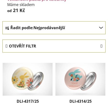
Máme skladem
21 Kč
od
Ř
Řadit podle:
Nejprodávanější
a
z
e
OTEVŘÍT FILTR
n
í
V
p
ý
r
p
o
i
d
s
u
p
k
r
t
DLI-4317/25
DLI-4314/25
o
ů