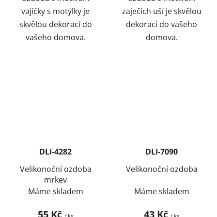
vajíčky s motýlky je
zaječích uší je skvělou
skvělou dekorací do
dekorací do vašeho
vašeho domova.
domova.
DLI-4282
DLI-7090
Velikonoční ozdoba
Velikonoční ozdoba
mrkev
Máme skladem
Máme skladem
55 Kč
43 Kč
/ ks
/ ks