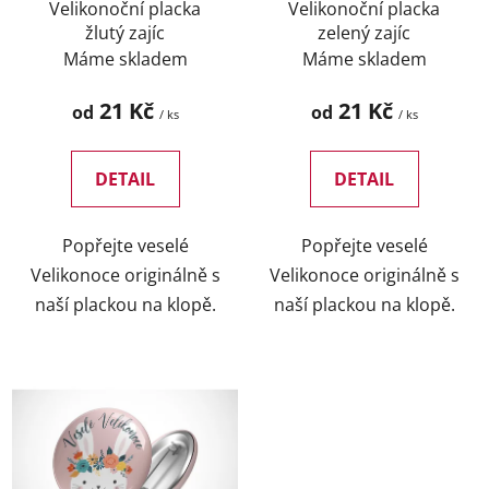
d
Velikonoční placka
Velikonoční placka
žlutý zajíc
zelený zajíc
u
Máme skladem
Máme skladem
k
t
21 Kč
21 Kč
od
od
/ ks
/ ks
ů
DETAIL
DETAIL
Popřejte veselé
Popřejte veselé
Velikonoce originálně s
Velikonoce originálně s
naší plackou na klopě.
naší plackou na klopě.