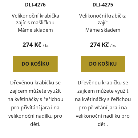
DLI-4276
DLI-4275
Velikonoční krabička
Velikonoční krabička
zajíc s mašličkou
zajíc
Máme skladem
Máme skladem
274 Kč
274 Kč
/ ks
/ ks
DO KOŠÍKU
DO KOŠÍKU
Dřevěnou krabičku se
Dřevěnou krabičku se
zajícem můžete využít
zajícem můžete využít
na květináčky s řeřichou
na květináčky s řeřichou
pro přivítání jara i na
pro přivítání jara i na
velikonoční nadílku pro
velikonoční nadílku pro
děti.
děti.