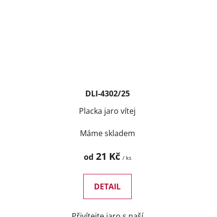
DLI-4302/25
Placka jaro vítej
Máme skladem
21 Kč
od
/ ks
DETAIL
Přivítejte jaro s naší