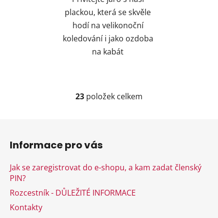
plackou, která se skvěle
hodí na velikonoční
koledování i jako ozdoba
na kabát
23
položek celkem
O
v
l
Z
á
á
d
Informace pro vás
p
a
a
c
Jak se zaregistrovat do e-shopu, a kam zadat členský
t
í
PIN?
í
p
Rozcestník - DŮLEŽITÉ INFORMACE
r
v
Kontakty