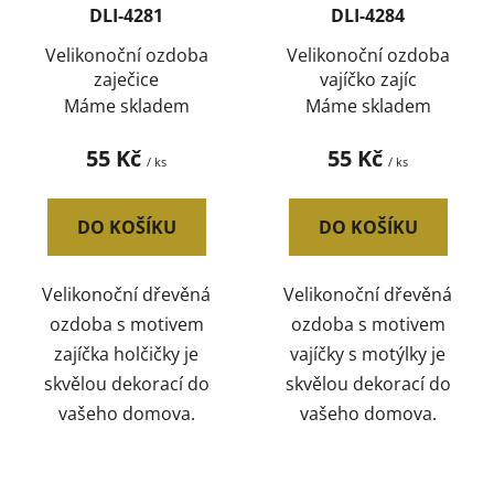
DLI-4281
DLI-4284
Velikonoční ozdoba
Velikonoční ozdoba
zaječice
vajíčko zajíc
Máme skladem
Máme skladem
55 Kč
55 Kč
/ ks
/ ks
DO KOŠÍKU
DO KOŠÍKU
Velikonoční dřevěná
Velikonoční dřevěná
ozdoba s motivem
ozdoba s motivem
zajíčka holčičky je
vajíčky s motýlky je
skvělou dekorací do
skvělou dekorací do
vašeho domova.
vašeho domova.