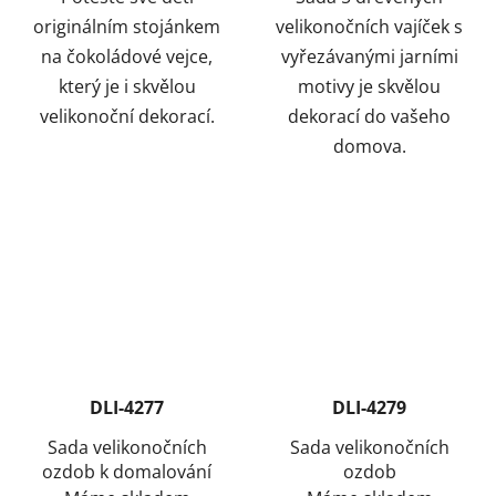
originálním stojánkem
velikonočních vajíček s
na čokoládové vejce,
vyřezávanými jarními
který je i skvělou
motivy je skvělou
velikonoční dekorací.
dekorací do vašeho
domova.
DLI-4277
DLI-4279
Sada velikonočních
Sada velikonočních
ozdob k domalování
ozdob