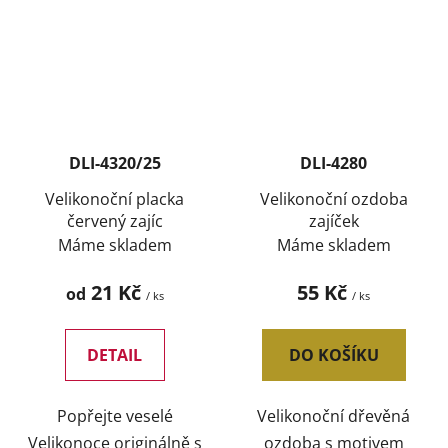
DLI-4320/25
DLI-4280
Velikonoční placka
Velikonoční ozdoba
červený zajíc
zajíček
Máme skladem
Máme skladem
21 Kč
55 Kč
od
/ ks
/ ks
DETAIL
DO KOŠÍKU
Popřejte veselé
Velikonoční dřevěná
Velikonoce originálně s
ozdoba s motivem