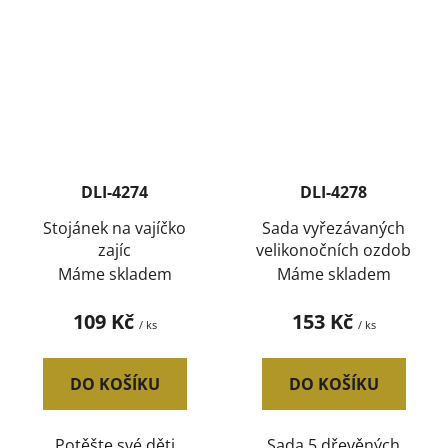
DLI-4274
DLI-4278
Stojánek na vajíčko
Sada vyřezávaných
zajíc
velikonočních ozdob
Máme skladem
Máme skladem
109 Kč
153 Kč
/ ks
/ ks
DO KOŠÍKU
DO KOŠÍKU
Potěšte své děti
Sada 5 dřevěných