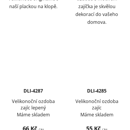
naší plackou na klopě.
zajíčka je skvělou
dekorací do vašeho
domova.
DLI-4287
DLI-4285
Velikonoční ozdoba
Velikonoční ozdoba
zajíc lepený
zajíc
Máme skladem
Máme skladem
66 Kč
55 Kč
/ ks
/ ks