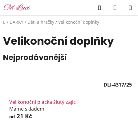
Přejít
Hledat
NÁKUP
na
KOŠÍK
obsah
Domů
/
DÁRKY
/
Děti a hračky
/
Velikonoční doplňky
Velikonoční doplňky
Nejprodávanější
DLI-4317/25
Velikonoční placka žlutý zajíc
Máme skladem
21 Kč
od