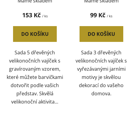
Máme skladem
Máme skladem
153 Kč
99 Kč
/ ks
/ ks
DO KOŠÍKU
DO KOŠÍKU
Sada 5 dřevěných
Sada 3 dřevěných
velikonočních vajíček s
velikonočních vajíček s
gravírovaným vzorem,
vyřezávanými jarními
které můžete barvičkami
motivy je skvělou
dotvořit podle vašich
dekorací do vašeho
představ. Skvělá
domova.
velikonoční aktivita...