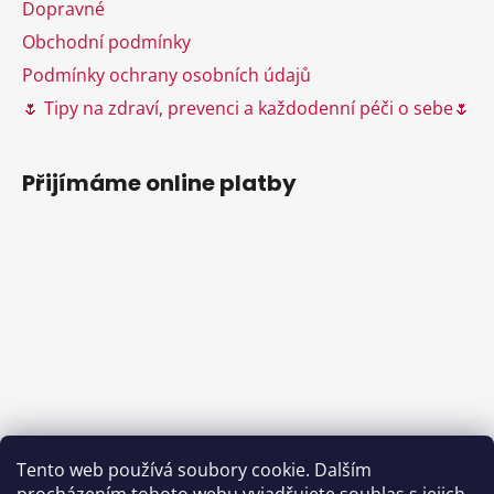
k
Dopravné
y
Obchodní podmínky
v
ý
Podmínky ochrany osobních údajů
p
🌷 Tipy na zdraví, prevenci a každodenní péči o sebe🌷
i
s
u
Přijímáme online platby
Tento web používá soubory cookie. Dalším