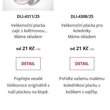
DLI-4311/25
DLI-4308/25
Velikonoční placka
Velikonoční placka pro
zajíc s květinovou
koledníky
korunou
Máme skladem
Máme skladem
21 Kč
21 Kč
od
od
/ ks
/ ks
DETAIL
DETAIL
Popřejte veselé
Pořiďte vašemu malému
Velikonoce originálně s
koledníkovi placku s
naší plackou na klopě.
košíkem s vajíčky.