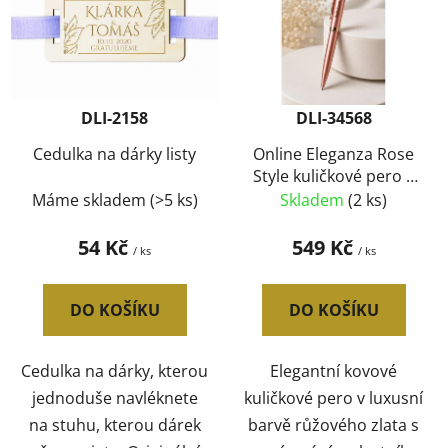
p
o
i
d
s
u
p
k
r
t
DLI-2158
DLI-34568
o
ů
d
Cedulka na dárky listy
Online Eleganza Rose
Style kuličkové pero s
u
gravírováním
Máme skladem
(>5 ks)
Skladem
(2 ks)
k
t
54 Kč
549 Kč
/ ks
/ ks
ů
DO KOŠÍKU
DO KOŠÍKU
Cedulka na dárky, kterou
Elegantní kovové
jednoduše navléknete
kuličkové pero v luxusní
na stuhu, kterou dárek
barvě růžového zlata s