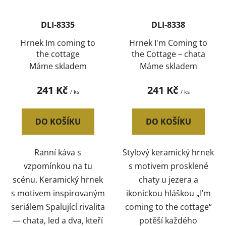
DLI-8335
DLI-8338
Hrnek Im coming to
Hrnek I'm Coming to
the cottage
the Cottage – chata
Máme skladem
Máme skladem
241 Kč
241 Kč
/ ks
/ ks
DO KOŠÍKU
DO KOŠÍKU
Ranní káva s
Stylový keramický hrnek
vzpomínkou na tu
s motivem prosklené
scénu. Keramický hrnek
chaty u jezera a
s motivem inspirovaným
ikonickou hláškou „I’m
seriálem Spalující rivalita
coming to the cottage“
— chata, led a dva, kteří
potěší každého