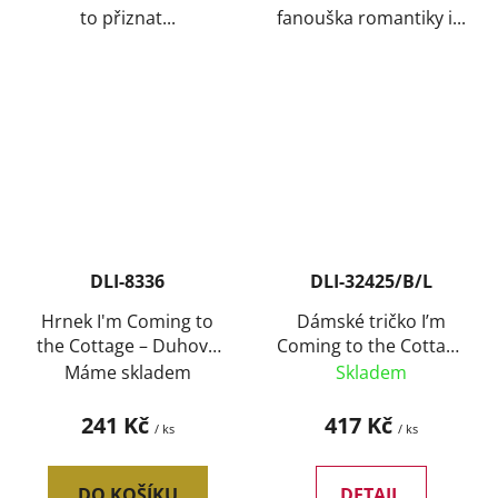
to přiznat...
fanouška romantiky i...
DLI-8336
DLI-32425/B/L
Hrnek I'm Coming to
Dámské tričko I’m
the Cottage – Duhová
Coming to the Cottage
edice
– letní romantika u
Máme skladem
Skladem
jezera
241 Kč
417 Kč
/ ks
/ ks
DO KOŠÍKU
DETAIL