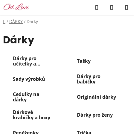
Přejít
Hledat
NÁKUP
na
KOŠÍK
obsah
Domů
/
DÁRKY
/
Dárky
Dárky
Dárky pro
Tašky
učitelky a
učitele
Dárky pro
Sady výrobků
babičky
Cedulky na
Originální dárky
dárky
Dárkové
Dárky pro ženy
krabičky a boxy
Peněženky
Trička