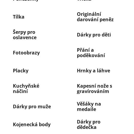
Originální
Tílka
darování peněz
Šerpy pro
Dárky pro děti
oslavence
Přání a
Fotoobrazy
poděkování
Placky
Hrnky a láhve
Kuchyňské
Kapesní nože s
náčiní
gravírováním
Věšáky na
Dárky pro muže
medaile
Dárky pro
Kojenecká body
dědečka