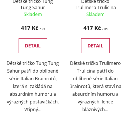
Dětské tričko Tung
Dětské tričko
Tung Sahur
Trulimero Trulicina
Skladem
Skladem
417 Kč
417 Kč
/ ks
/ ks
DETAIL
DETAIL
Dětské tričko Tung Tung
Dětské tričko Trulimero
Sahur patří do oblíbené
Trulicina patří do
série Italian Brainrotů,
oblíbené série Italian
která si zakládá na
Brainrotů, která staví na
absurdním humoru a
absurdním humoru a
výrazných postavičkách.
výrazných, lehce
Vtipný...
bláznivých...