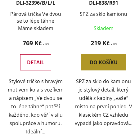
DLI-32396/B/L/L
DLI-838/R91
Párová trička Ve dvou
SPZ za sklo kamionu
se to lépe táhne
Máme skladem
Skladem
769 Kč
219 Kč
/ ks
/ ks
DETAIL
DO KOŠÍKU
Stylové tričko s hravým
SPZ za sklo do kamionu
motivem kola s vozíkem
je stylový detail, který
a nápisem „Ve dvou se
udělá z kabiny „vaše“
to lépe táhne“ potěší
místo na první pohled. V
každého, kdo věří v sílu
klasickém CZ vzhledu
spolupráce a humoru.
vypadá jako opravdová...
Ideální...