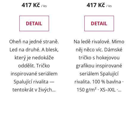
417 Kč
417 Kč
/ ks
/ ks
DETAIL
DETAIL
Oheň na jedné straně.
Na ledě rivalové. Mimo
Led na druhé. A blesk,
něj něco víc. Dámské
který je nedokáže
tričko s hokejovou
oddělit. Tričko
grafikou inspirované
inspirované seriálem
seriálem Spalující
Spalující rivalita —
rivalita. 100 % bavlna ·
tentokrát v živých...
150 g/m² · XS–XXL ·...