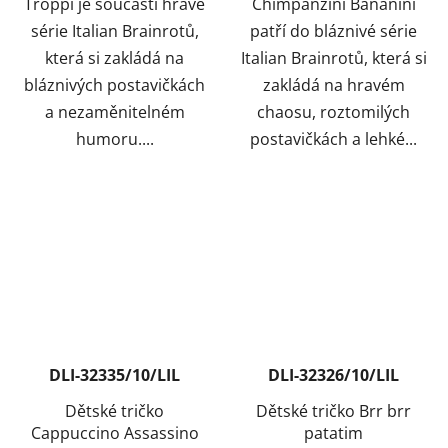
Troppi je součástí hravé
Chimpanzini Bananini
série Italian Brainrotů,
patří do bláznivé série
která si zakládá na
Italian Brainrotů, která si
bláznivých postavičkách
zakládá na hravém
a nezaměnitelném
chaosu, roztomilých
humoru....
postavičkách a lehké...
DLI-32335/10/LIL
DLI-32326/10/LIL
Dětské tričko
Dětské tričko Brr brr
Cappuccino Assassino
patatim