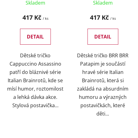
Skladem
Skladem
417 Kč
417 Kč
/ ks
/ ks
DETAIL
DETAIL
Dětské tričko
Dětské tričko BRR BRR
Cappuccino Assassino
Patapim je součástí
patří do bláznivé série
hravé série Italian
Italian Brainrotů, kde se
Brainrotů, která si
mísí humor, roztomilost
zakládá na absurdním
a lehká dávka akce.
humoru a výrazných
Stylová postavička...
postavičkách, které
děti...