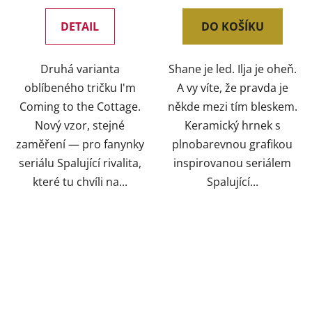
DETAIL
DO KOŠÍKU
Druhá varianta
Shane je led. Ilja je oheň.
oblíbeného tričku I'm
A vy víte, že pravda je
Coming to the Cottage.
někde mezi tím bleskem.
Nový vzor, stejné
Keramický hrnek s
zaměření — pro fanynky
plnobarevnou grafikou
seriálu Spalující rivalita,
inspirovanou seriálem
které tu chvíli na...
Spalující...