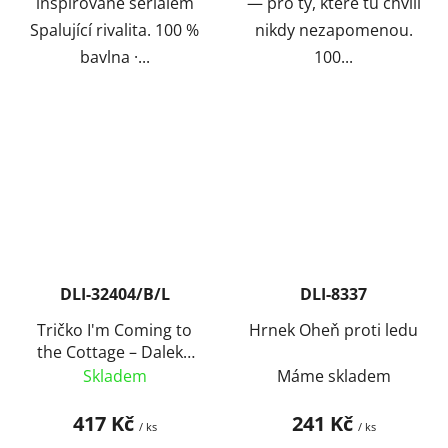
inspirované seriálem
— pro ty, které tu chvíli
Spalující rivalita. 100 %
nikdy nezapomenou.
bavlna ·...
100...
DLI-32404/B/L
DLI-8337
Tričko I'm Coming to
Hrnek Oheň proti ledu
the Cottage – Daleko
od ledu
Skladem
Máme skladem
417 Kč
241 Kč
/ ks
/ ks