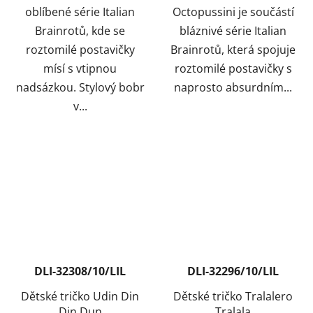
oblíbené série Italian
Octopussini je součástí
Brainrotů, kde se
bláznivé série Italian
roztomilé postavičky
Brainrotů, která spojuje
mísí s vtipnou
roztomilé postavičky s
nadsázkou. Stylový bobr
naprosto absurdním...
v...
DLI-32308/10/LIL
DLI-32296/10/LIL
Dětské tričko Udin Din
Dětské tričko Tralalero
Din Dun
Tralala