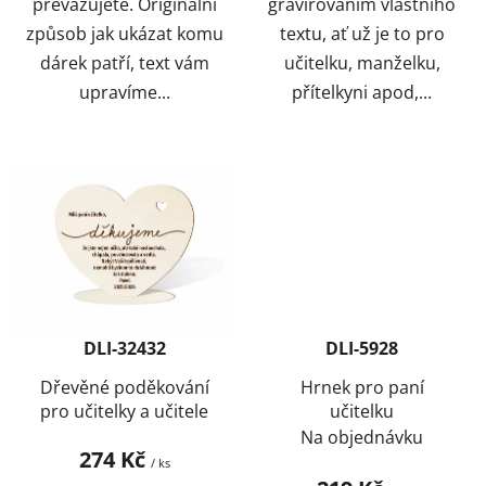
převazujete. Originální
gravírováním vlastního
způsob jak ukázat komu
textu, ať už je to pro
dárek patří, text vám
učitelku, manželku,
upravíme...
přítelkyni apod,...
DLI-32432
DLI-5928
Dřevěné poděkování
Hrnek pro paní
pro učitelky a učitele
učitelku
Na objednávku
274 Kč
/ ks