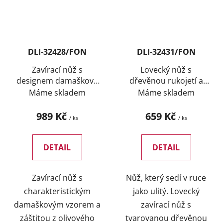
DLI-32428/FON
DLI-32431/FON
Zavírací nůž s
Lovecký nůž s
designem damaškové
dřevěnou rukojetí a
oceli a gravírováním
gravírováním
Máme skladem
Máme skladem
989 Kč
659 Kč
/ ks
/ ks
DETAIL
DETAIL
Zavírací nůž s
Nůž, který sedí v ruce
charakteristickým
jako ulitý. Lovecký
damaš­kovým vzorem a
zavírací nůž s
záštitou z olivového
tvarovanou dřevěnou