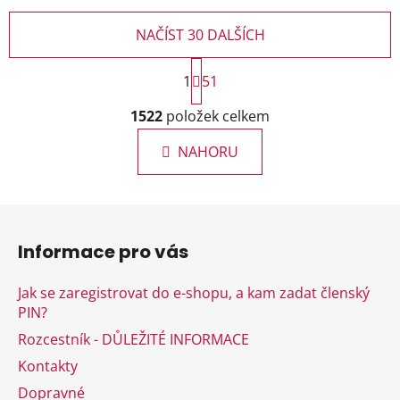
NAČÍST 30 DALŠÍCH
S
1
t
51
r
O
á
1522
položek celkem
v
n
l
k
NAHORU
á
o
d
v
a
á
Z
c
n
á
í
í
Informace pro vás
p
p
r
a
Jak se zaregistrovat do e-shopu, a kam zadat členský
v
t
PIN?
k
í
y
Rozcestník - DŮLEŽITÉ INFORMACE
v
Kontakty
ý
Dopravné
p