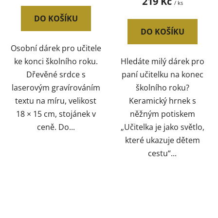
219 Kč
/ ks
DO KOŠÍKU
DO KOŠÍKU
Osobní dárek pro učitele
ke konci školního roku.
Hledáte milý dárek pro
Dřevěné srdce s
paní učitelku na konec
laserovým gravírováním
školního roku?
textu na míru, velikost
Keramický hrnek s
18 × 15 cm, stojánek v
něžným potiskem
ceně. Do...
„Učitelka je jako světlo,
které ukazuje dětem
cestu“...