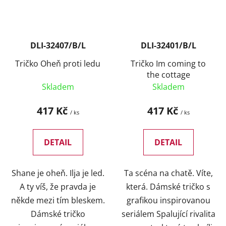
DLI-32407/B/L
DLI-32401/B/L
Tričko Oheň proti ledu
Tričko Im coming to
the cottage
Skladem
Skladem
417 Kč
417 Kč
/ ks
/ ks
DETAIL
DETAIL
Shane je oheň. Ilja je led.
Ta scéna na chatě. Víte,
A ty víš, že pravda je
která. Dámské tričko s
někde mezi tím bleskem.
grafikou inspirovanou
Dámské tričko
seriálem Spalující rivalita