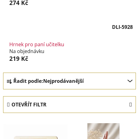
274 Kč
DLI-5928
Hrnek pro paní učitelku
Na objednávku
219 Kč
Ř
Řadit podle:
Nejprodávanější
a
z
e
OTEVŘÍT FILTR
n
í
V
p
ý
r