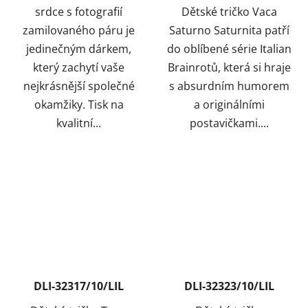
srdce s fotografií
Dětské tričko Vaca
zamilovaného páru je
Saturno Saturnita patří
jedinečným dárkem,
do oblíbené série Italian
který zachytí vaše
Brainrotů, která si hraje
nejkrásnější společné
s absurdním humorem
okamžiky. Tisk na
a originálními
kvalitní...
postavičkami....
DLI-32317/10/LIL
DLI-32323/10/LIL