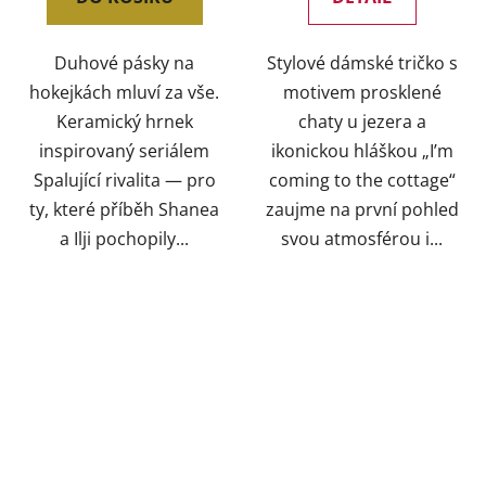
Duhové pásky na
Stylové dámské tričko s
hokejkách mluví za vše.
motivem prosklené
Keramický hrnek
chaty u jezera a
inspirovaný seriálem
ikonickou hláškou „I’m
Spalující rivalita — pro
coming to the cottage“
ty, které příběh Shanea
zaujme na první pohled
a Ilji pochopily...
svou atmosférou i...