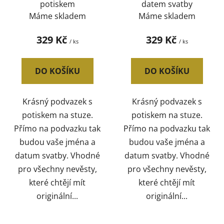
potiskem
datem svatby
u
Máme skladem
Máme skladem
k
t
329 Kč
329 Kč
/ ks
/ ks
ů
DO KOŠÍKU
DO KOŠÍKU
Krásný podvazek s
Krásný podvazek s
potiskem na stuze.
potiskem na stuze.
Přímo na podvazku tak
Přímo na podvazku tak
budou vaše jména a
budou vaše jména a
datum svatby. Vhodné
datum svatby. Vhodné
pro všechny nevěsty,
pro všechny nevěsty,
které chtějí mít
které chtějí mít
originální...
originální...