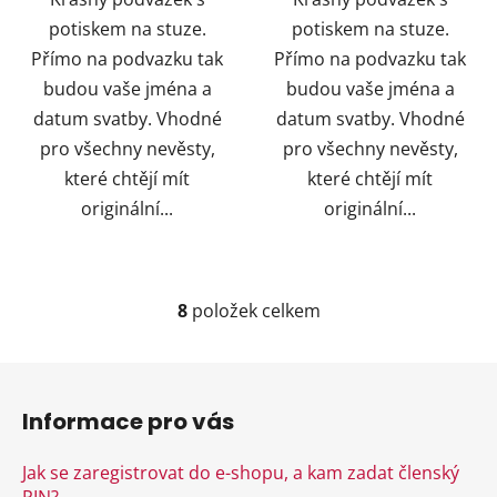
potiskem na stuze.
potiskem na stuze.
Přímo na podvazku tak
Přímo na podvazku tak
budou vaše jména a
budou vaše jména a
datum svatby. Vhodné
datum svatby. Vhodné
pro všechny nevěsty,
pro všechny nevěsty,
které chtějí mít
které chtějí mít
originální...
originální...
8
položek celkem
O
v
l
Z
á
á
d
Informace pro vás
p
a
a
c
Jak se zaregistrovat do e-shopu, a kam zadat členský
t
í
PIN?