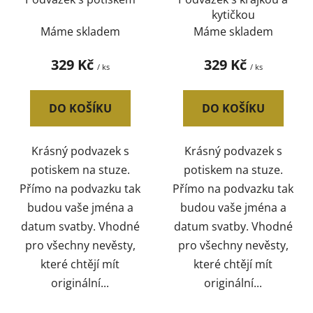
kytičkou
Máme skladem
Máme skladem
329 Kč
329 Kč
/ ks
/ ks
DO KOŠÍKU
DO KOŠÍKU
Krásný podvazek s
Krásný podvazek s
potiskem na stuze.
potiskem na stuze.
Přímo na podvazku tak
Přímo na podvazku tak
budou vaše jména a
budou vaše jména a
datum svatby. Vhodné
datum svatby. Vhodné
pro všechny nevěsty,
pro všechny nevěsty,
které chtějí mít
které chtějí mít
originální...
originální...