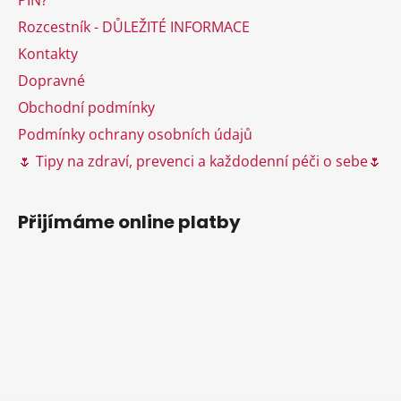
í
p
Rozcestník - DŮLEŽITÉ INFORMACE
r
v
Kontakty
k
Dopravné
y
Obchodní podmínky
v
ý
Podmínky ochrany osobních údajů
p
🌷 Tipy na zdraví, prevenci a každodenní péči o sebe🌷
i
s
u
Přijímáme online platby