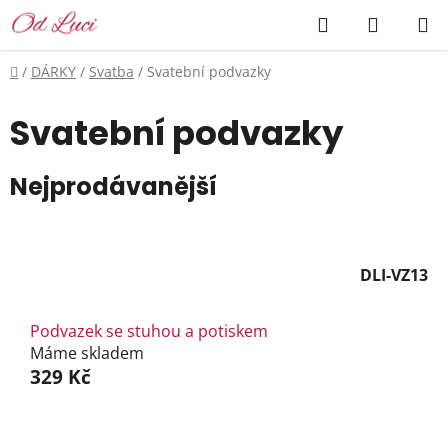
Přejít
Hledat
NÁKUP
na
KOŠÍK
obsah
Domů
/
DÁRKY
/
Svatba
/
Svatební podvazky
Svatební podvazky
Nejprodávanější
DLI-VZ13
Podvazek se stuhou a potiskem
Máme skladem
329 Kč