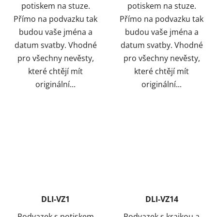
potiskem na stuze.
potiskem na stuze.
Přímo na podvazku tak
Přímo na podvazku tak
budou vaše jména a
budou vaše jména a
datum svatby. Vhodné
datum svatby. Vhodné
pro všechny nevěsty,
pro všechny nevěsty,
které chtějí mít
které chtějí mít
originální...
originální...
DLI-VZ1
DLI-VZ14
Podvazek s potiskem
Podvazek s krajkou a