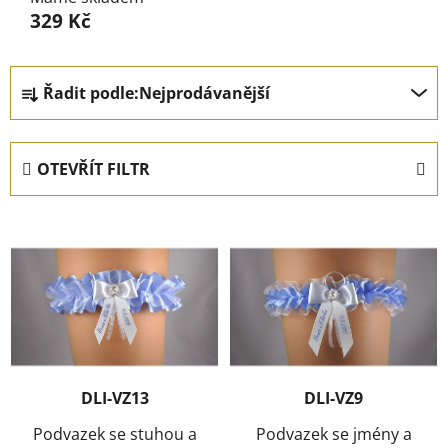
329 Kč
Ř
Řadit podle:
Nejprodávanější
a
z
e
OTEVŘÍT FILTR
n
í
V
p
ý
r
p
o
i
d
s
u
p
k
r
t
DLI-VZ13
DLI-VZ9
o
ů
d
Podvazek se stuhou a
Podvazek se jmény a