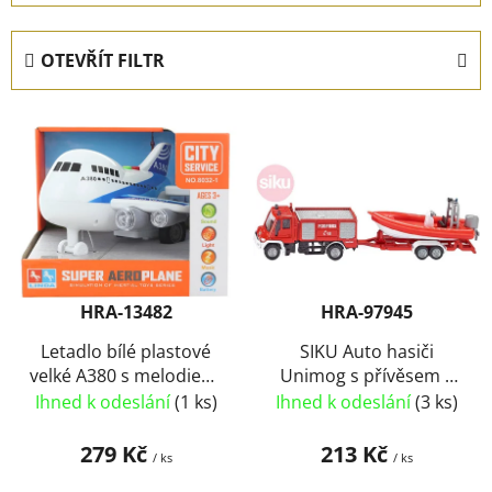
z
e
OTEVŘÍT FILTR
n
í
V
p
ý
r
p
o
i
d
s
u
p
k
r
t
HRA-13482
HRA-97945
o
ů
d
Letadlo bílé plastové
SIKU Auto hasiči
velké A380 s melodiemi
Unimog s přívěsem s
u
na baterie Světlo Zvuk
člunem 1:87 kovové
Ihned k odeslání
(1 ks)
Ihned k odeslání
(3 ks)
k
1636
t
279 Kč
213 Kč
/ ks
/ ks
ů