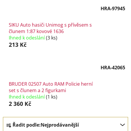
HRA-97945
SIKU Auto hasiči Unimog s přívěsem s
člunem 1:87 kovové 1636
Ihned k odeslání
(3 ks)
213 Kč
HRA-42065
BRUDER 02507 Auto RAM Policie herní
set s člunem a 2 figurkami
Ihned k odeslání
(1 ks)
2 360 Kč
Ř
Řadit podle:
Nejprodávanější
a