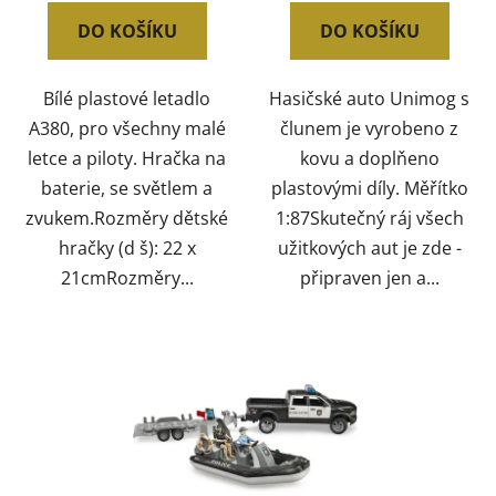
DO KOŠÍKU
DO KOŠÍKU
Bílé plastové letadlo
Hasičské auto Unimog s
A380, pro všechny malé
člunem je vyrobeno z
letce a piloty. Hračka na
kovu a doplňeno
baterie, se světlem a
plastovými díly. Měřítko
zvukem.Rozměry dětské
1:87Skutečný ráj všech
hračky (d š): 22 x
užitkových aut je zde -
21cmRozměry...
připraven jen a...