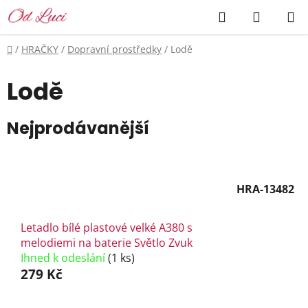
Přejít
Hledat
NÁKUP
na
KOŠÍK
obsah
Domů
/
HRAČKY
/
Dopravní prostředky
/
Lodě
Lodě
Nejprodávanější
HRA-13482
Letadlo bílé plastové velké A380 s
melodiemi na baterie Světlo Zvuk
Ihned k odeslání
(1 ks)
279 Kč