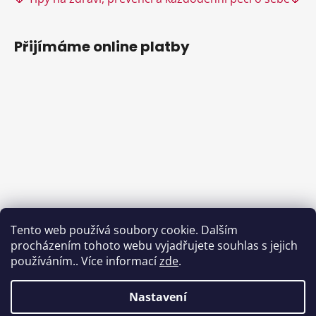
i
s
u
Přijímáme online platby
Tento web používá soubory cookie. Dalším
procházením tohoto webu vyjadřujete souhlas s jejich
používáním.. Více informací
zde
.
Nastavení