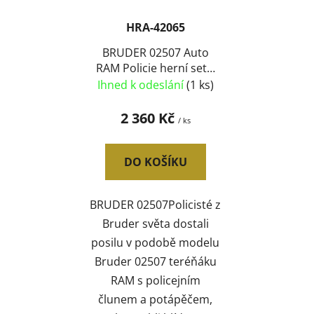
HRA-42065
BRUDER 02507 Auto
RAM Policie herní set s
člunem a 2 figurkami
Ihned k odeslání
(1 ks)
2 360 Kč
/ ks
DO KOŠÍKU
BRUDER 02507Policisté z
Bruder světa dostali
posilu v podobě modelu
Bruder 02507 teréňáku
RAM s policejním
člunem a potápěčem,