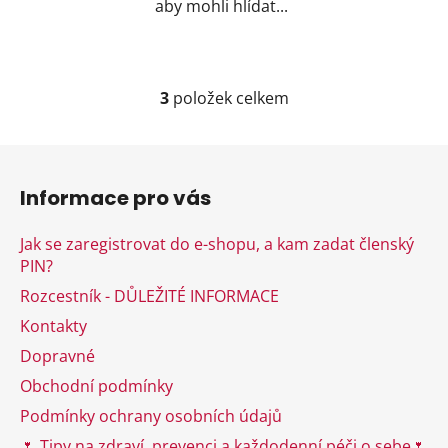
aby mohli hlídat...
3
položek celkem
O
v
l
Z
á
á
d
Informace pro vás
p
a
a
c
Jak se zaregistrovat do e-shopu, a kam zadat členský
t
í
PIN?
í
p
Rozcestník - DŮLEŽITÉ INFORMACE
r
v
Kontakty
k
Dopravné
y
Obchodní podmínky
v
ý
Podmínky ochrany osobních údajů
p
🌷 Tipy na zdraví, prevenci a každodenní péči o sebe🌷