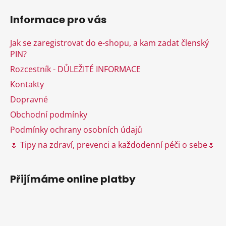
á
á
d
Informace pro vás
p
a
a
c
Jak se zaregistrovat do e-shopu, a kam zadat členský
t
í
PIN?
í
p
Rozcestník - DŮLEŽITÉ INFORMACE
r
v
Kontakty
k
Dopravné
y
Obchodní podmínky
v
ý
Podmínky ochrany osobních údajů
p
🌷 Tipy na zdraví, prevenci a každodenní péči o sebe🌷
i
s
u
Přijímáme online platby