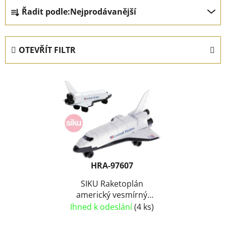
Ř
Řadit podle:
Nejprodávanější
a
z
e
OTEVŘÍT FILTR
n
í
V
p
ý
r
p
o
i
d
s
u
p
k
r
t
HRA-97607
o
ů
d
SIKU Raketoplán
americký vesmírný
u
Raketa KOV
Ihned k odeslání
(4 ks)
k
t