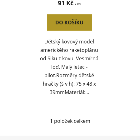
91 Kč
/ ks
ů
DO KOŠÍKU
Dětský kovový model
amerického raketoplánu
od Siku z kovu. Vesmírná
loď. Malý letec -
pilot.Rozměry dětské
hračky (š v h): 75 x 48 x
39mmMateriál:...
1
položek celkem
O
v
l
Z