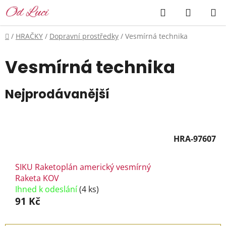
Přejít
Hledat
NÁKUP
na
KOŠÍK
obsah
Domů
/
HRAČKY
/
Dopravní prostředky
/
Vesmírná technika
Vesmírná technika
Nejprodávanější
HRA-97607
SIKU Raketoplán americký vesmírný
Raketa KOV
Ihned k odeslání
(4 ks)
91 Kč