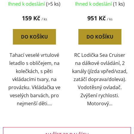
set s 5 dílky s čísly
2,4GHz do vody na
Ihned k odeslání
(>5 ks)
Ihned k odeslání
(1 ks)
baterie
159 Kč
951 Kč
/ ks
/ ks
DO KOŠÍKU
DO KOŠÍKU
Tahací veselé vrtulové
RC Lodička Sea Cruiser
letadlo s obličejem, na
na dálkové ovládání, 2
kolečkách, s pěti
kanály (jízda vpřed/vzad,
vkládacími tvary, na
zatáčí doprava/doleva).
provázku. Vkládačka ve
Vodotěsný ovladač.
veselých barvách, pro
Zvýšení rychlosti.
nejmenší děti....
Motorový...