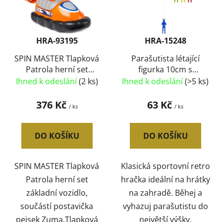
s
u
p
k
r
t
HRA-93195
HRA-15248
o
ů
d
SPIN MASTER Tlapková
Parašutista létající
Patrola herní set
figurka 10cm s
u
základní vozidlo +
padákem 2 druhy 4
Ihned k odeslání
(2 ks)
Ihned k odeslání
(>5 ks)
k
figurka Zuma
barvy v sáčku
t
376 Kč
63 Kč
/ ks
/ ks
ů
DO KOŠÍKU
DO KOŠÍKU
SPIN MASTER Tlapková
Klasická sportovní retro
Patrola herní set
hračka ideální na hrátky
základní vozidlo,
na zahradě. Běhej a
součástí postavička
vyhazuj parašutistu do
pejsek Zuma.Tlapková
největší výšky,