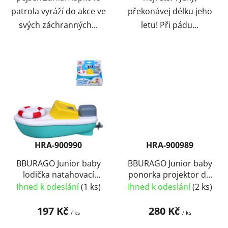
patrola vyráží do akce ve
překonávej délku jeho
svých záchranných...
letu! Při pádu...
HRA-900990
HRA-900989
BBURAGO Junior baby
BBURAGO Junior baby
lodička natahovací
ponorka projektor do
motorový člun do vody
vody do vany na
Ihned k odeslání
(1 ks)
Ihned k odeslání
(2 ks)
do vany
baterie Světlo
197 Kč
280 Kč
/ ks
/ ks