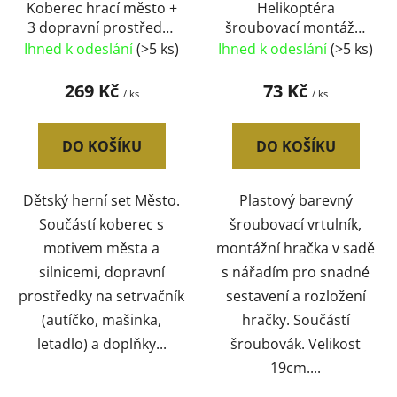
Koberec hrací město +
Helikoptéra
3 dopravní prostředky
šroubovací montážní
na setrvačník s
set s nástrojem k
Ihned k odeslání
(>5 ks)
Ihned k odeslání
(>5 ks)
doplňky
sestavení 2 barvy
269 Kč
73 Kč
/ ks
/ ks
DO KOŠÍKU
DO KOŠÍKU
Dětský herní set Město.
Plastový barevný
Součástí koberec s
šroubovací vrtulník,
motivem města a
montážní hračka v sadě
silnicemi, dopravní
s nářadím pro snadné
prostředky na setrvačník
sestavení a rozložení
(autíčko, mašinka,
hračky. Součástí
letadlo) a doplňky...
šroubovák. Velikost
19cm....