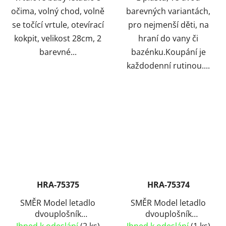
očima, volný chod, volně
barevných variantách,
se točící vrtule, otevírací
pro nejmenší děti, na
kokpit, velikost 28cm, 2
hraní do vany či
barevné...
bazénku.Koupání je
každodenní rutinou....
HRA-75375
HRA-75374
SMĚR Model letadlo
SMĚR Model letadlo
dvouplošník
dvouplošník
Polikarpov Po-2
Polikarpov Po-2 Lyže