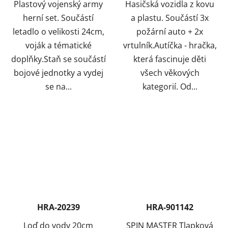
Plastový vojenský army
Hasičská vozidla z kovu
herní set. Součástí
a plastu. Součástí 3x
letadlo o velikosti 24cm,
požární auto + 2x
voják a tématické
vrtulník.Autíčka - hračka,
doplňky.Staň se součástí
která fascinuje děti
bojové jednotky a vydej
všech věkových
se na...
kategorií. Od...
HRA-20239
HRA-901142
Loď do vody 20cm
SPIN MASTER Tlapková