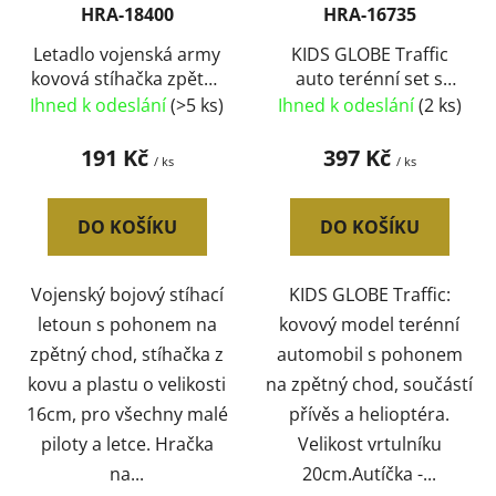
HRA-18400
HRA-16735
Letadlo vojenská army
KIDS GLOBE Traffic
kovová stíhačka zpětný
auto terénní set s
chod 3 druhy Světlo
přívěsem a vrtulníkem
Ihned k odeslání
(>5 ks)
Ihned k odeslání
(2 ks)
Zvuk
PB kov
191 Kč
397 Kč
/ ks
/ ks
DO KOŠÍKU
DO KOŠÍKU
Vojenský bojový stíhací
KIDS GLOBE Traffic:
letoun s pohonem na
kovový model terénní
zpětný chod, stíhačka z
automobil s pohonem
kovu a plastu o velikosti
na zpětný chod, součástí
16cm, pro všechny malé
přívěs a helioptéra.
piloty a letce. Hračka
Velikost vrtulníku
na...
20cm.Autíčka -...