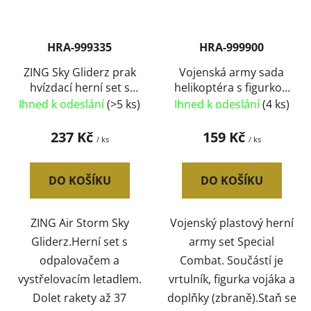
HRA-999335
HRA-999900
ZING Sky Gliderz prak
Vojenská army sada
hvízdací herní set s
helikoptéra s figurkou
raketou na kartě plast
vojáka plast v krabici
Ihned k odeslání
(>5 ks)
Ihned k odeslání
(4 ks)
237 Kč
159 Kč
/ ks
/ ks
DO KOŠÍKU
DO KOŠÍKU
ZING Air Storm Sky
Vojenský plastový herní
Gliderz.Herní set s
army set Special
odpalovačem a
Combat. Součástí je
vystřelovacím letadlem.
vrtulník, figurka vojáka a
Dolet rakety až 37
doplňky (zbraně).Staň se