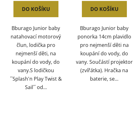
DO KOŠÍKU
DO KOŠÍKU
Bburago Junior baby
Bburago Junior baby
natahovací motorový
ponorka 14cm plavidlo
člun, lodička pro
pro nejmenší děti na
nejmenší děti, na
koupání do vody, do
koupání do vody, do
vany. Součástí projektor
vany.S lodičkou
(zvířátka). Hračka na
´´Splash'n Play Twist &
baterie, se...
Sail´´ od...