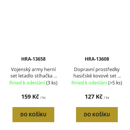
HRA-13658
HRA-13608
Vojenský army herní
Dopravní prostředky
set letadlo stíhačka s
hasičské kovové set 3
figurkou vojáka
auta + 2 vrtulníky
Ihned k odeslání
(3 ks)
Ihned k odeslání
(>5 ks)
159 Kč
127 Kč
/ ks
/ ks
DO KOŠÍKU
DO KOŠÍKU