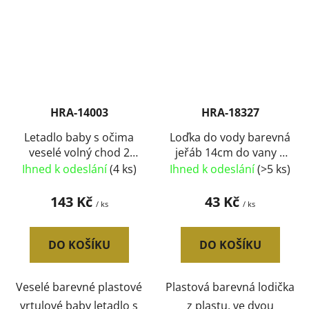
HRA-14003
HRA-18327
Letadlo baby s očima
Loďka do vody barevná
veselé volný chod 2
jeřáb 14cm do vany 2
barvy plast
barvy plast
Ihned k odeslání
(4 ks)
Ihned k odeslání
(>5 ks)
143 Kč
43 Kč
/ ks
/ ks
DO KOŠÍKU
DO KOŠÍKU
Veselé barevné plastové
Plastová barevná lodička
vrtulové baby letadlo s
z plastu, ve dvou