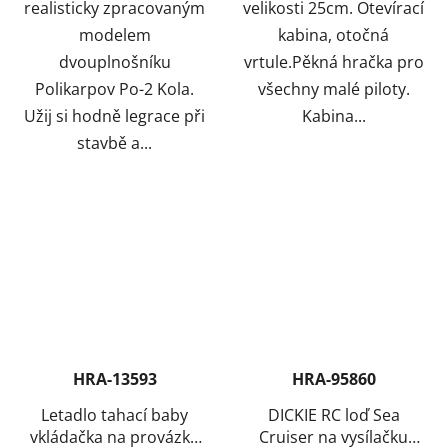
realisticky zpracovaným
velikosti 25cm. Otevírací
modelem
kabina, otočná
dvouplnošníku
vrtule.Pěkná hračka pro
Polikarpov Po-2 Kola.
všechny malé piloty.
Užij si hodně legrace při
Kabina...
stavbě a...
HRA-13593
HRA-95860
Letadlo tahací baby
DICKIE RC loď Sea
vkládačka na provázku
Cruiser na vysílačku