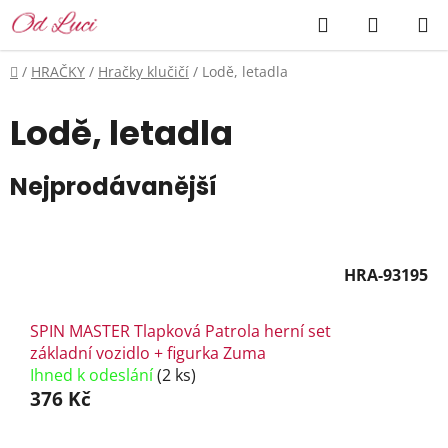
Přejít
Hledat
NÁKUP
na
KOŠÍK
obsah
Domů
/
HRAČKY
/
Hračky klučičí
/
Lodě, letadla
Lodě, letadla
Nejprodávanější
HRA-93195
SPIN MASTER Tlapková Patrola herní set
základní vozidlo + figurka Zuma
Ihned k odeslání
(2 ks)
376 Kč