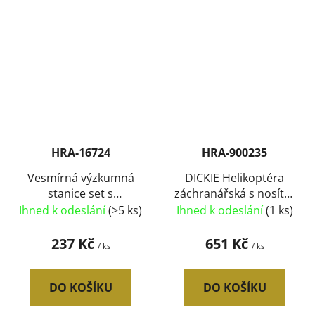
HRA-16724
HRA-900235
Vesmírná výzkumná
DICKIE Helikoptéra
stanice set s
záchranářská s nosítky
kosmonautem na
112 airbus na baterie
Ihned k odeslání
(>5 ks)
Ihned k odeslání
(1 ks)
baterie Světlo Zvuk
Světlo Zvuk
237 Kč
651 Kč
/ ks
/ ks
DO KOŠÍKU
DO KOŠÍKU