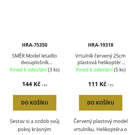
HRA-75350
HRA-19318
SMĚR Model letadlo
Vrtulník červený 25cm
dvouplošník
plastová helikoptéra
Polikarpov Po-2 Kola
otevírací kabina
Ihned k odeslání
(3 ks)
Ihned k odeslání
(5 ks)
1:72 (stavebnice
letadla)
144 Kč
111 Kč
/ ks
/ ks
DO KOŠÍKU
DO KOŠÍKU
Sestav si a ozdob svůj
Červený plastový model
pokoj krásným
vrtulníku. Helikoptéra o