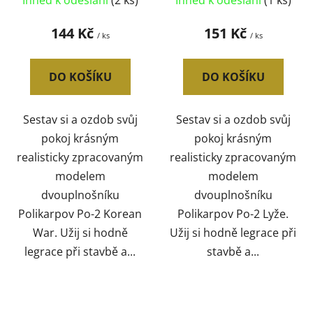
Ihned k odeslání
(2 ks)
Ihned k odeslání
(1 ks)
Korean War 1:72
1:72 (stavebnice
(stavebnice letadla)
letadla)
144 Kč
151 Kč
/ ks
/ ks
DO KOŠÍKU
DO KOŠÍKU
Sestav si a ozdob svůj
Sestav si a ozdob svůj
pokoj krásným
pokoj krásným
realisticky zpracovaným
realisticky zpracovaným
modelem
modelem
dvouplnošníku
dvouplnošníku
Polikarpov Po-2 Korean
Polikarpov Po-2 Lyže.
War. Užij si hodně
Užij si hodně legrace při
legrace při stavbě a...
stavbě a...