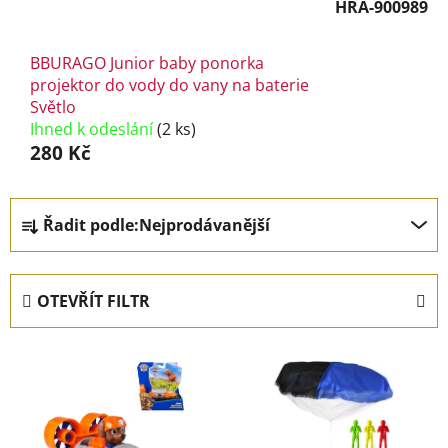
HRA-900989
BBURAGO Junior baby ponorka
projektor do vody do vany na baterie
Světlo
Ihned k odeslání
(2 ks)
280 Kč
Ř
Řadit podle:
Nejprodávanější
a
z
e
OTEVŘÍT FILTR
n
í
V
p
ý
r
p
o
i
d