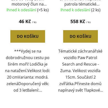
motorový člun na
patrola tématické
natažení plast 2 barvy
vozidlo Search &
Ihned k odeslání
(>5 ks)
Ihned k odeslání
(2 ks)
Rescue Zuma
46 Kč
558 Kč
/ ks
/ ks
DO KOŠÍKU
DO KOŠÍKU
***Vydej se na
Tématické záchranářské
dobrodružnou cestu po
vozidlo Paw Patrol
širém moři! Lodička je
Search and Rescue -
na natažení.Velikost lodi:
Zuma. Velikost vozidla
20 cmVarianta: modrá.
15cm. Součástí 2
zelenáDoporučený věk:
zvířátka.Přineste domů
od 3 letBalení:...
napínavý svět Tlapkové...