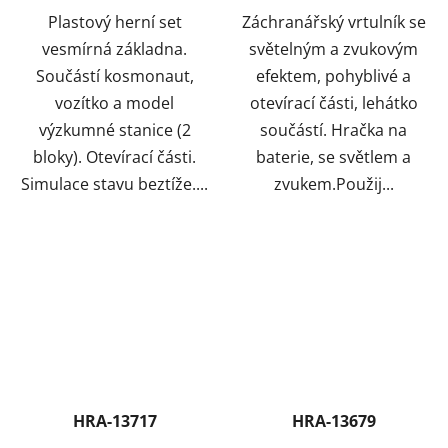
Plastový herní set
Záchranářský vrtulník se
vesmírná základna.
světelným a zvukovým
Součástí kosmonaut,
efektem, pohyblivé a
vozítko a model
otevírací části, lehátko
výzkumné stanice (2
součástí. Hračka na
bloky). Otevírací části.
baterie, se světlem a
Simulace stavu beztíže....
zvukem.Použij...
HRA-13717
HRA-13679