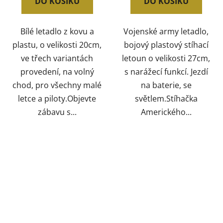
DO KOŠÍKU
DO KOŠÍKU
Bílé letadlo z kovu a
Vojenské army letadlo,
plastu, o velikosti 20cm,
bojový plastový stíhací
ve třech variantách
letoun o velikosti 27cm,
provedení, na volný
s narážecí funkcí. Jezdí
chod, pro všechny malé
na baterie, se
letce a piloty.Objevte
světlem.Stíhačka
zábavu s...
Amerického...