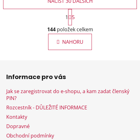
NAČÍST 30 DALŠÍCH
S
1
t
5
r
O
á
144
položek celkem
v
n
l
k
NAHORU
á
o
d
v
a
á
Z
c
n
á
í
í
Informace pro vás
p
p
r
a
Jak se zaregistrovat do e-shopu, a kam zadat členský
v
t
PIN?
k
í
y
Rozcestník - DŮLEŽITÉ INFORMACE
v
Kontakty
ý
Dopravné
p
i
Obchodní podmínky