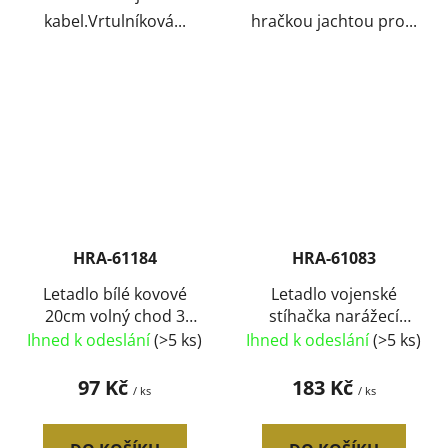
kabel.Vrtulníková...
hračkou jachtou pro...
HRA-61184
HRA-61083
Letadlo bílé kovové
Letadlo vojenské
20cm volný chod 3
stíhačka narážecí
druhy
jezdící na baterie
Ihned k odeslání
(>5 ks)
Ihned k odeslání
(>5 ks)
Světlo
97 Kč
183 Kč
/ ks
/ ks