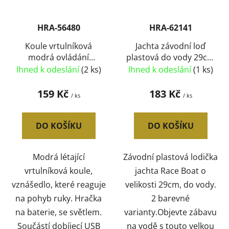
HRA-56480
HRA-62141
Koule vrtulníková
Jachta závodní loď
modrá ovládání
plastová do vody 29cm
pohybem ruky na
2 barvy
Ihned k odeslání
(2 ks)
Ihned k odeslání
(1 ks)
baterie USB Světlo
159 Kč
183 Kč
/ ks
/ ks
DO KOŠÍKU
DO KOŠÍKU
Modrá létající
Závodní plastová lodička
vrtulníková koule,
jachta Race Boat o
vznášedlo, které reaguje
velikosti 29cm, do vody.
na pohyb ruky. Hračka
2 barevné
na baterie, se světlem.
varianty.Objevte zábavu
Součástí dobíjecí USB
na vodě s touto velkou