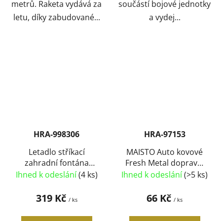
metrů. Raketa vydává za
součástí bojové jednotky
letu, díky zabudované...
a vydej...
HRA-998306
HRA-97153
Letadlo stříkací
MAISTO Auto kovové
zahradní fontána
Fresh Metal dopravní
hydroplán stříká vodu
prostředky různé
Ihned k odeslání
(4 ks)
Ihned k odeslání
(>5 ks)
2 barvy
druhy
319 Kč
66 Kč
/ ks
/ ks