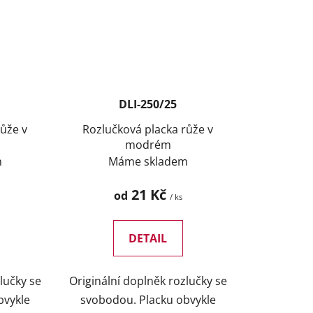
DLI-250/25
růže v
Rozlučková placka růže v
modrém
m
Máme skladem
21 Kč
od
/ ks
DETAIL
lučky se
Originální doplněk rozlučky se
bvykle
svobodou. Placku obvykle