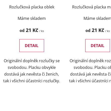
Rozlučková placka oblek
Rozlučková placka m
Máme skladem
Máme sklade
21 Kč
21 Kč
od
od
/ ks
/ ks
DETAIL
DETAIL
Originální doplněk rozlučky se
Originální doplněk roz
svobodou. Placku obvykle
svobodou. Placku o
dostává jak nevěsta či ženich,
dostává jak nevěsta či
tak i všichni účastníci rozlučky.
tak i všichni účastníci 