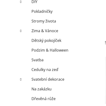
DIY
p
a
Pokladničky
n
Stromy života
e
l
Zima & Vánoce
Dětský pokojíček
Podzim & Halloween
Svatba
Cedulky na zeď
Svatební dekorace
Na zakázku
Dřevěná růže