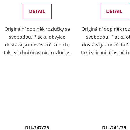
DETAIL
DETAIL
Originální doplněk rozlučky se
Originální doplněk roz
svobodou. Placku obvykle
svobodou. Placku o
dostává jak nevěsta či ženich,
dostává jak nevěsta či
tak i všichni účastníci rozlučky.
tak i všichni účastníci 
DLI-247/25
DLI-241/25