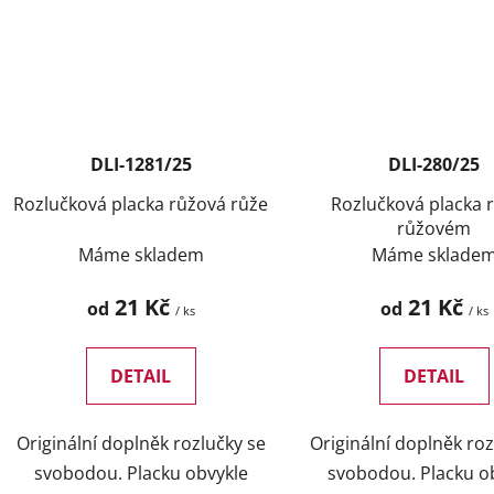
DLI-1281/25
DLI-280/25
Rozlučková placka růžová růže
Rozlučková placka 
růžovém
Máme skladem
Máme sklade
21 Kč
21 Kč
od
od
/ ks
/ ks
DETAIL
DETAIL
Originální doplněk rozlučky se
Originální doplněk roz
svobodou. Placku obvykle
svobodou. Placku o