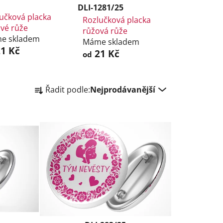
DLI-1281/25
učková placka
Rozlučková placka
vé růže
růžová růže
e skladem
Máme skladem
1 Kč
21 Kč
od
Ř
Řadit podle:
Nejprodávanější
a
z
e
n
í
p
r
o
d
u