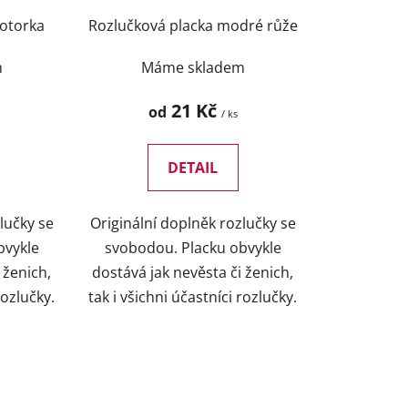
otorka
Rozlučková placka modré růže
m
Máme skladem
21 Kč
od
/ ks
DETAIL
lučky se
Originální doplněk rozlučky se
bvykle
svobodou. Placku obvykle
 ženich,
dostává jak nevěsta či ženich,
rozlučky.
tak i všichni účastníci rozlučky.