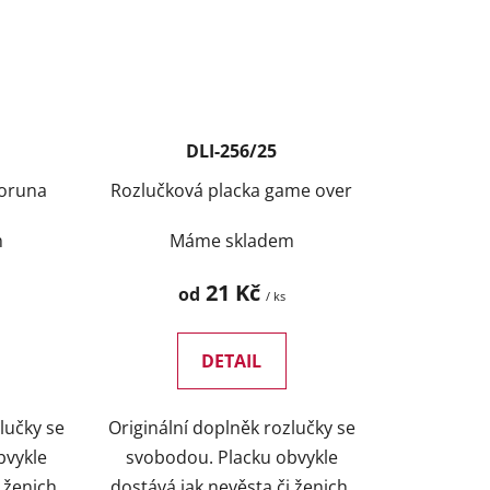
DLI-256/25
koruna
Rozlučková placka game over
m
Máme skladem
21 Kč
od
/ ks
DETAIL
lučky se
Originální doplněk rozlučky se
bvykle
svobodou. Placku obvykle
 ženich,
dostává jak nevěsta či ženich,