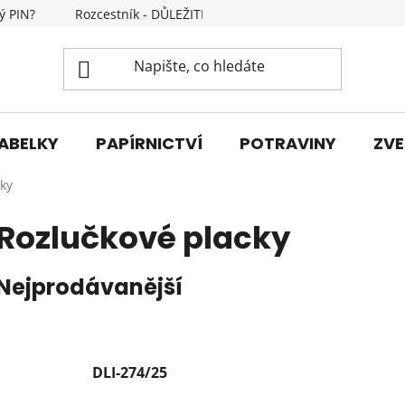
ý PIN?
Rozcestník - DŮLEŽITÉ INFORMACE
Kontakty
ABELKY
PAPÍRNICTVÍ
POTRAVINY
ZVE
ky
Rozlučkové placky
Nejprodávanější
DLI-274/25