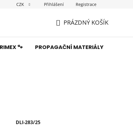
CZK
Přihlášení
Registrace
Dopravné
Obchodní podmínky
Podmínky ochrany os
PRÁZDNÝ KOŠÍK
NÁKUPNÍ
KOŠÍK
RIMEX 🐾
PROPAGAČNÍ MATERIÁLY
Fotka
DLI-283/25