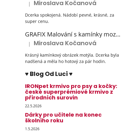
Miroslava Kočanová
|
Hodnocení produktu je 5 z 5 hvězdiček.
Dcerka spokojená. Nádobí pevné, krásné, za
super cenu.
GRAFIX Malování s kamínky mozaika diamantový obrázek 3 druhy
Miroslava Kočanová
|
Hodnocení produktu je 5 z 5 hvězdiček.
Krásný kamínkový obrázek motýla. Dcerka byla
nadšená a měla ho hotový za pár hodin.
♥ Blog Od Luci ♥
IRONpet krmivo pro psy a kočky:
české superprémiové krmivo z
přírodních surovin
22.5.2026
Dárky pro učitele na konec
školního roku
1.5.2026