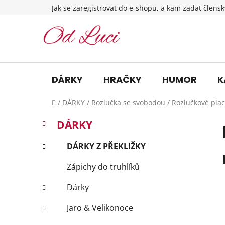
Přejít
Jak se zaregistrovat do e-shopu, a kam zadat člensk
na
obsah
DÁRKY
HRAČKY
HUMOR
K
Domů
/
DÁRKY
/
Rozlučka se svobodou
/
Rozlučkové plac
P
K
Přeskočit
DÁRKY
a
o
kategorie
t
s
DÁRKY Z PŘEKLIŽKY
e
t
g
Zápichy do truhlíků
r
o
a
r
Dárky
i
n
e
n
Jaro & Velikonoce
í