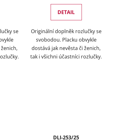
DETAIL
lučky se
Originální doplněk rozlučky se
bvykle
svobodou. Placku obvykle
 ženich,
dostává jak nevěsta či ženich,
rozlučky.
tak i všichni účastníci rozlučky.
DLI-253/25