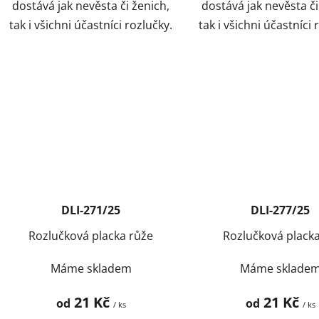
dostává jak nevěsta či ženich,
dostává jak nevěsta či
tak i všichni účastníci rozlučky.
tak i všichni účastníci 
DLI-271/25
DLI-277/25
Rozlučková placka růže
Rozlučková placka
Máme skladem
Máme sklade
21 Kč
21 Kč
od
od
/ ks
/ ks