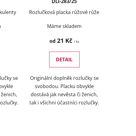
k
DLI-283/25
t
kulenty
Rozlučková placka růžové růže
ů
m
Máme skladem
21 Kč
od
/ ks
DETAIL
lučky se
Originální doplněk rozlučky se
bvykle
svobodou. Placku obvykle
 ženich,
dostává jak nevěsta či ženich,
rozlučky.
tak i všichni účastníci rozlučky.