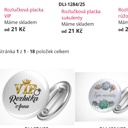
DLI-1284/25
Rozlučková placka
Rozl
Rozlučková placka
VIP
růžo
sukulenty
Máme skladem
Mám
Máme skladem
21 Kč
2
od
od
21 Kč
od
Stránka
1
z
1
-
18
položek celkem
V
ý
p
i
s
p
r
o