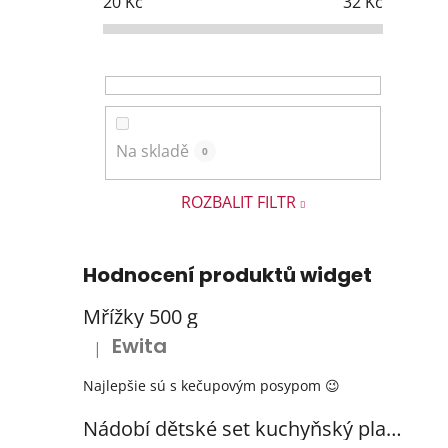
20
Kč
32
Kč
Na skladě
0
ROZBALIT FILTR
Hodnocení produktů widget
Mřížky 500 g
Ewita
|
Hodnocení produktu je 5 z 5 hvězdiček.
Najlepšie sú s kečupovým posypom 😉
Nádobí dětské set kuchyňský plastový s odkapávačem 3 barvy