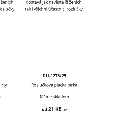
 ženich,
dostává jak nevěsta či ženich,
rozlučky.
tak i všichni účastníci rozlučky.
DLI-1278/25
 rty
Rozlučková placka pírka
m
Máme skladem
21 Kč
od
/ ks