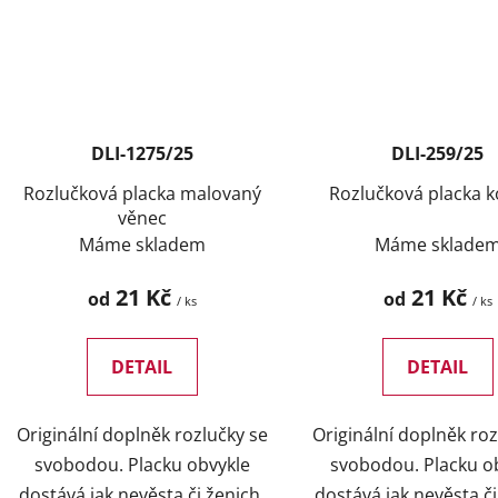
DLI-1275/25
DLI-259/25
Rozlučková placka malovaný
Rozlučková placka 
věnec
Máme skladem
Máme sklade
21 Kč
21 Kč
od
od
/ ks
/ ks
DETAIL
DETAIL
Originální doplněk rozlučky se
Originální doplněk roz
svobodou. Placku obvykle
svobodou. Placku o
dostává jak nevěsta či ženich,
dostává jak nevěsta či