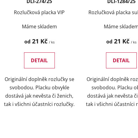
d
DLI-274/25
DLI-1284/25
u
Rozlučková placka VIP
Rozlučková placka su
k
t
Máme skladem
Máme sklade
ů
21 Kč
21 Kč
od
od
/ ks
/ ks
DETAIL
DETAIL
Originální doplněk rozlučky se
Originální doplněk roz
svobodou. Placku obvykle
svobodou. Placku o
dostává jak nevěsta či ženich,
dostává jak nevěsta či
tak i všichni účastníci rozlučky.
tak i všichni účastníci 