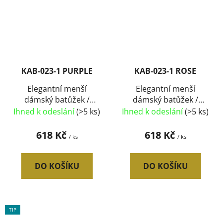
KAB-023-1 PURPLE
KAB-023-1 ROSE
Elegantní menší
Elegantní menší
dámský batůžek /
dámský batůžek /
kabelka světlá fialová
kabelka růžová
Ihned k odeslání
(>5 ks)
Ihned k odeslání
(>5 ks)
618 Kč
618 Kč
/ ks
/ ks
DO KOŠÍKU
DO KOŠÍKU
TIP