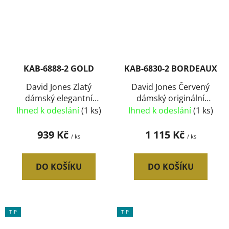
KAB-6888-2 GOLD
KAB-6830-2 BORDEAUX
David Jones Zlatý
David Jones Červený
dámský elegantní
dámský originální
batůžek
batůžek
Ihned k odeslání
(1 ks)
Ihned k odeslání
(1 ks)
939 Kč
1 115 Kč
/ ks
/ ks
DO KOŠÍKU
DO KOŠÍKU
TIP
TIP