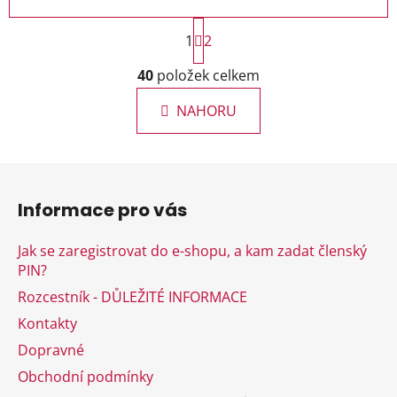
S
1
t
2
r
O
á
40
položek celkem
v
n
l
k
NAHORU
á
o
d
v
a
á
Z
c
n
á
í
í
Informace pro vás
p
p
r
a
Jak se zaregistrovat do e-shopu, a kam zadat členský
v
t
PIN?
k
í
y
Rozcestník - DŮLEŽITÉ INFORMACE
v
Kontakty
ý
Dopravné
p
i
Obchodní podmínky
s