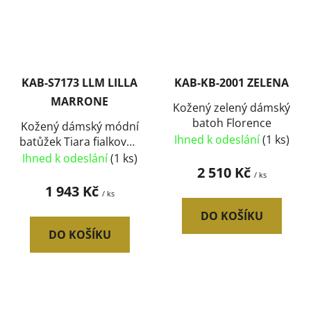
KAB-S7173 LLM LILLA
KAB-KB-2001 ZELENA
MARRONE
Kožený zelený dámský
batoh Florence
Kožený dámský módní
Ihned k odeslání
(1 ks)
batůžek Tiara fialková /
hnědá
Ihned k odeslání
(1 ks)
2 510 Kč
/ ks
1 943 Kč
/ ks
DO KOŠÍKU
DO KOŠÍKU