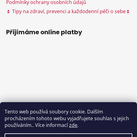
Podmínky ochrany osobních údajů
u
🌷 Tipy na zdraví, prevenci a každodenní péči o sebe🌷
Přijímáme online platby
Tento web používá soubory cookie. Dalším
procházením tohoto webu vyjadřujete souhlas s jejich
používáním.. Více informací
zde
.