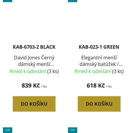
KAB-6703-2 BLACK
KAB-023-1 GREEN
David Jones Černý
Elegantní menší
dámský menší
dámský batůžek /
elegantní batůžek
kabelka zelená
Ihned k odeslání
(3 ks)
Ihned k odeslání
(3 ks)
839 Kč
618 Kč
/ ks
/ ks
DO KOŠÍKU
DO KOŠÍKU
TIP
TIP