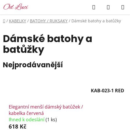
Přejít
Hledat
NÁKUP
na
KOŠÍK
obsah
Domů
/
KABELKY
/
BATOHY / RUKSAKY
/
Dámské batohy a batůžky
Dámské batohy a
batůžky
Nejprodávanější
KAB-023-1 RED
Elegantní menší dámský batůžek /
kabelka červená
Ihned k odeslání
(1 ks)
618 Kč