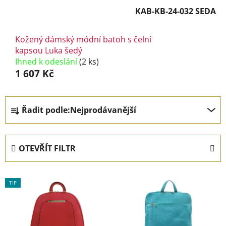
KAB-KB-24-032 SEDA
Kožený dámský módní batoh s čelní
kapsou Luka šedý
Ihned k odeslání
(2 ks)
1 607 Kč
Ř
Řadit podle:
Nejprodávanější
a
z
e
OTEVŘÍT FILTR
n
í
V
p
TIP
ý
r
p
o
i
d