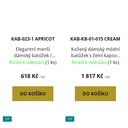
KAB-023-1 APRICOT
KAB-KB-01-015 CREAM
Elegantní menší
Kožený dámský módní
dámský batůžek /
batůžek s čelní kapsou
kabelka světlá
MiaMore krémový
Ihned k odeslání
(1 ks)
Ihned k odeslání
(1 ks)
starorůžová
618 Kč
1 817 Kč
/ ks
/ ks
DO KOŠÍKU
DO KOŠÍKU
TIP
TIP