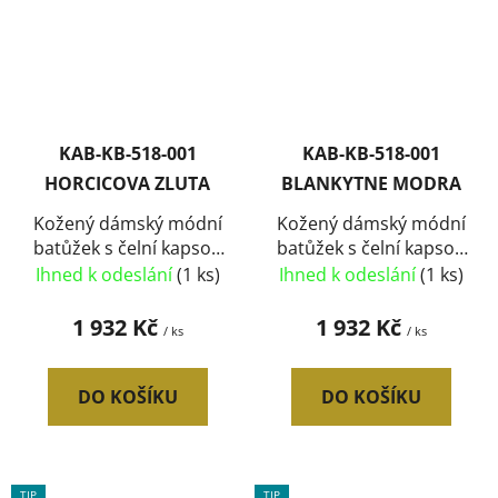
KAB-KB-518-001
KAB-KB-518-001
HORCICOVA ZLUTA
BLANKYTNE MODRA
Kožený dámský módní
Kožený dámský módní
batůžek s čelní kapsou
batůžek s čelní kapsou
Patrizia Piu hořčicově
Patrizia Piu blankytně
Ihned k odeslání
(1 ks)
Ihned k odeslání
(1 ks)
žlutý
modrý
1 932 Kč
1 932 Kč
/ ks
/ ks
DO KOŠÍKU
DO KOŠÍKU
TIP
TIP