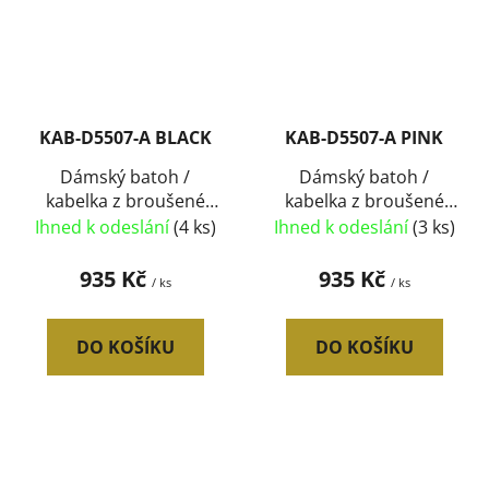
KAB-D5507-A BLACK
KAB-D5507-A PINK
Dámský batoh /
Dámský batoh /
kabelka z broušené
kabelka z broušené
kůže černá
kůže lososá růžová
Ihned k odeslání
(4 ks)
Ihned k odeslání
(3 ks)
935 Kč
935 Kč
/ ks
/ ks
DO KOŠÍKU
DO KOŠÍKU