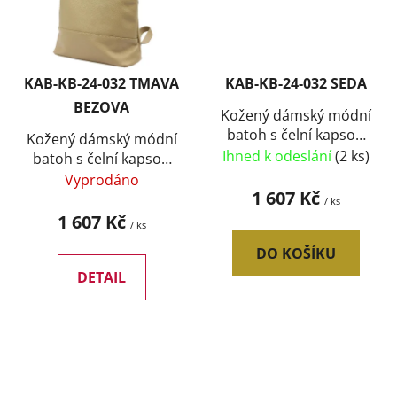
KAB-KB-24-032 TMAVA
KAB-KB-24-032 SEDA
BEZOVA
Kožený dámský módní
batoh s čelní kapsou
Kožený dámský módní
Luka šedý
Ihned k odeslání
(2 ks)
batoh s čelní kapsou
Luka tmavě béžový
Vyprodáno
1 607 Kč
/ ks
1 607 Kč
/ ks
DO KOŠÍKU
DETAIL