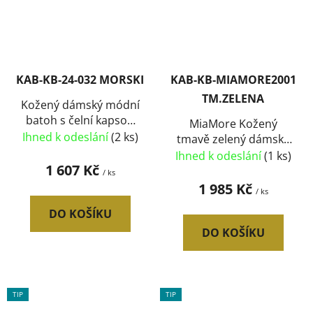
KAB-KB-24-032 MORSKI
KAB-KB-MIAMORE2001
TM.ZELENA
Kožený dámský módní
batoh s čelní kapsou
MiaMore Kožený
Luka petrolejově
Ihned k odeslání
(2 ks)
tmavě zelený dámský
modrý
batoh Dollaro
Ihned k odeslání
(1 ks)
1 607 Kč
/ ks
1 985 Kč
/ ks
DO KOŠÍKU
DO KOŠÍKU
TIP
TIP