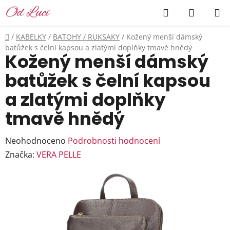
Přejít
Hledat
NÁKUP
na
KOŠÍK
obsah
Domů
/
KABELKY
/
BATOHY / RUKSAKY
/
Kožený menší dámský
batůžek s čelní kapsou a zlatými doplňky tmavě hnědý
Kožený menší dámský
batůžek s čelní kapsou
a zlatými doplňky
tmavě hnědý
Průměrné
Neohodnoceno
Podrobnosti hodnocení
hodnocení
Značka:
VERA PELLE
produktu
je
0,0
z
5