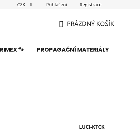
CZK
Přihlášení
Registrace
Dopravné
Obchodní podmínky
Podmínky ochrany os
PRÁZDNÝ KOŠÍK
NÁKUPNÍ
KOŠÍK
RIMEX 🐾
PROPAGAČNÍ MATERIÁLY
Fotka
LUCI-KTCK