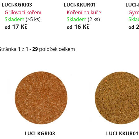
LUCI-KGRI03
LUCI-KKUR01
LUCI
Grilovací koření
Koření na kuře
Gyr
Skladem
(>5 ks)
Skladem
(2 ks)
Skl
17 Kč
16 Kč
2
od
od
od
Stránka
1
z
1
-
29
položek celkem
V
ý
p
i
s
p
r
o
d
LUCI-KGRI03
LUCI-KKUR01