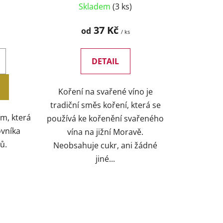
Skladem
(3 ks)
37 Kč
od
/ ks
DETAIL
Koření na svařené víno je
tradiční směs koření, která se
ím, která
používá ke kořenění svařeného
ovníka
vína na jižní Moravě.
ů.
Neobsahuje cukr, ani žádné
jiné...