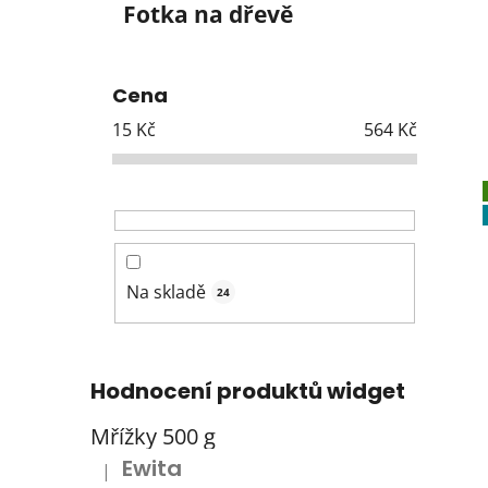
Fotka na dřevě
Cena
15
Kč
564
Kč
Na skladě
24
Hodnocení produktů widget
Mřížky 500 g
Ewita
|
Hodnocení produktu je 5 z 5 hvězdiček.