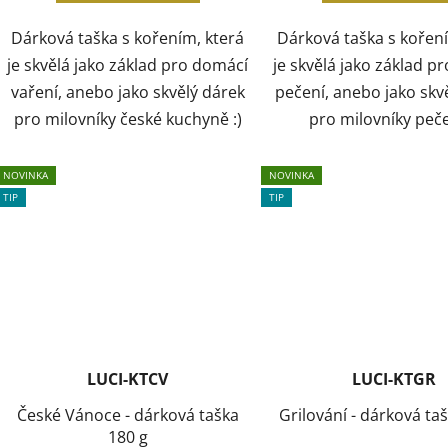
Dárková taška s kořením, která
Dárková taška s kořen
je skvělá jako základ pro domácí
je skvělá jako základ p
vaření, anebo jako skvělý dárek
pečení, anebo jako skv
pro milovníky české kuchyně :)
pro milovníky peče
NOVINKA
NOVINKA
TIP
TIP
LUCI-KTCV
LUCI-KTGR
České Vánoce - dárková taška
Grilování - dárková ta
180 g