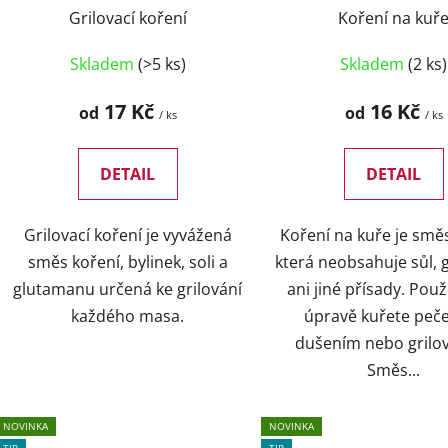
u
Grilovací koření
Koření na kuř
k
t
Skladem
(>5 ks)
Skladem
(2 ks)
ů
17 Kč
16 Kč
od
od
/ ks
/ ks
DETAIL
DETAIL
Grilovací koření je vyvážená
Koření na kuře je směs
směs koření, bylinek, soli a
která neobsahuje sůl,
glutamanu určená ke grilování
ani jiné přísady. Použ
každého masa.
úpravě kuřete peč
dušením nebo grilo
Směs...
NOVINKA
NOVINKA
TIP
TIP