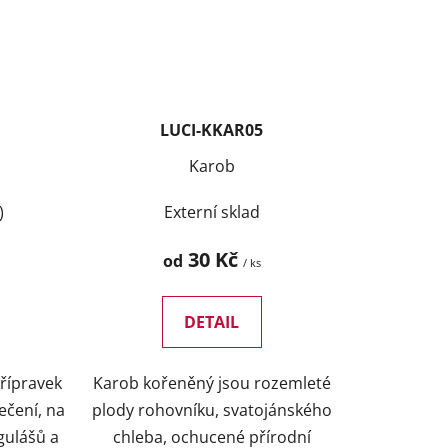
LUCI-KKAR05
Karob
)
Externí sklad
30 Kč
od
/ ks
DETAIL
přípravek
Karob kořeněný jsou rozemleté
pečení, na
plody rohovníku, svatojánského
gulášů a
chleba, ochucené přírodní