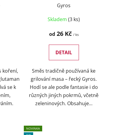
t
e
Gyros
ů
Skladem
(3 ks)
26 Kč
od
/ ks
DETAIL
 koření,
Směs tradičně používaná ke
 glutaman
grilování masa – řecký Gyros.
ívá se k
Hodí se ale podle fantasie i do
ením,
různých jiných pokrmů, včetně
váním.
zeleninových. Obsahuje...
NOVINKA
TIP