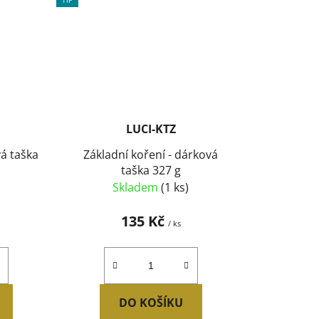
LUCI-KTZ
á taška
Základní koření - dárková
taška 327 g
Skladem
(1 ks)
135 Kč
/ ks
DO KOŠÍKU