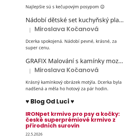
Najlepšie sú s kečupovým posypom 😉
Nádobí dětské set kuchyňský plastový s odkapávačem 3 barvy
Miroslava Kočanová
|
Hodnocení produktu je 5 z 5 hvězdiček.
Dcerka spokojená. Nádobí pevné, krásné, za
super cenu.
GRAFIX Malování s kamínky mozaika diamantový obrázek 3 druhy
Miroslava Kočanová
|
Hodnocení produktu je 5 z 5 hvězdiček.
Krásný kamínkový obrázek motýla. Dcerka byla
nadšená a měla ho hotový za pár hodin.
♥ Blog Od Luci ♥
IRONpet krmivo pro psy a kočky:
české superprémiové krmivo z
přírodních surovin
22.5.2026