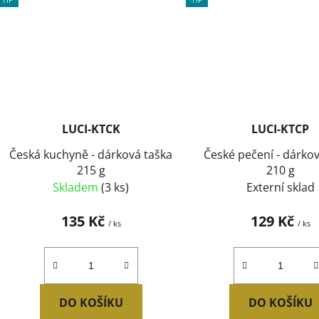
LUCI-KTCK
LUCI-KTCP
Česká kuchyně - dárková taška
České pečení - dárkov
215 g
210 g
Skladem
(3 ks)
Externí sklad
135 Kč
129 Kč
/ ks
/ ks
DO KOŠÍKU
DO KOŠÍKU