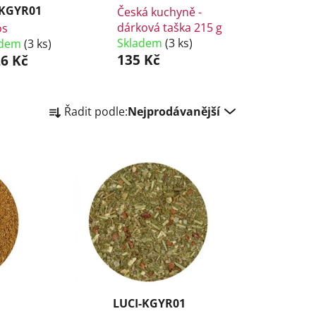
-KGYR01
Česká kuchyně -
dárková taška 215 g
os
Skladem
(3 ks)
adem
(3 ks)
135 Kč
6 Kč
Ř
Řadit podle:
Nejprodávanější
a
z
e
n
í
p
r
o
d
u
k
LUCI-KGYR01