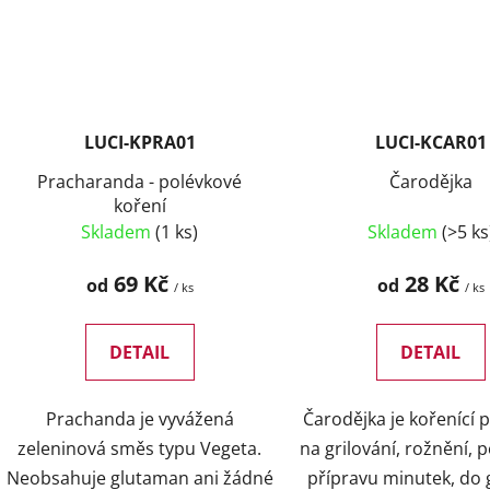
LUCI-KPRA01
LUCI-KCAR01
Pracharanda - polévkové
Čarodějka
koření
Skladem
(1 ks)
Skladem
(>5 ks
69 Kč
28 Kč
od
od
/ ks
/ ks
DETAIL
DETAIL
Prachanda je vyvážená
Čarodějka je kořenící 
zeleninová směs typu Vegeta.
na grilování, rožnění, 
Neobsahuje glutaman ani žádné
přípravu minutek, do 