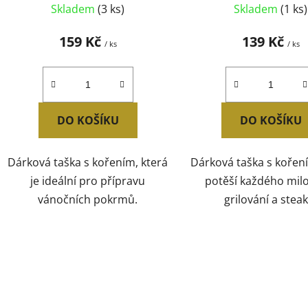
Skladem
(3 ks)
Skladem
(1 ks)
159 Kč
139 Kč
/ ks
/ ks
DO KOŠÍKU
DO KOŠÍKU
Dárková taška s kořením, která
Dárková taška s kořen
je ideální pro přípravu
potěší každého mil
vánočních pokrmů.
grilování a steak