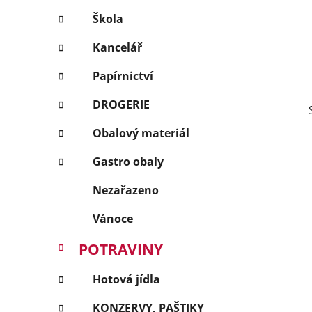
p
Škola
a
Kancelář
n
e
Papírnictví
l
DROGERIE
Obalový materiál
Gastro obaly
Nezařazeno
Vánoce
POTRAVINY
Hotová jídla
KONZERVY, PAŠTIKY