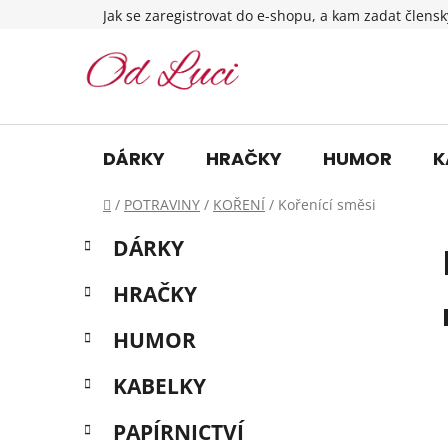
Přejít
Jak se zaregistrovat do e-shopu, a kam zadat člensk
na
obsah
DÁRKY
HRAČKY
HUMOR
K
Domů
/
POTRAVINY
/
KOŘENÍ
/
Kořenící směsi
P
K
Přeskočit
DÁRKY
a
o
kategorie
t
s
HRAČKY
e
t
g
r
HUMOR
o
a
r
KABELKY
i
n
e
n
PAPÍRNICTVÍ
í