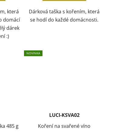
ím, která
Dárková taška s kořením, která
ro domácí
se hodí do každé domácnosti.
ělý dárek
ní :)
NOVINKA
LUCI-KSVA02
ška 485 g
Koření na svařené víno