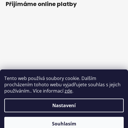
Přijímáme online platby
Tento web používá soubory cookie. Dalším
procházením tohoto webu vyjadřujete souhlas s jejich
používáním.. Více informací
zde
.
Nastavení
Souhlasím
Vytvořil Shoptet