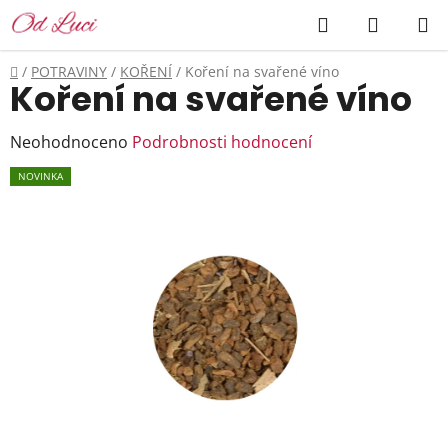
Přejít
Hledat
NÁKUP
na
KOŠÍK
obsah
Domů
/
POTRAVINY
/
KOŘENÍ
/
Koření na svařené víno
Koření na svařené víno
Průměrné
Neohodnoceno
Podrobnosti hodnocení
hodnocení
NOVINKA
produktu
je
0,0
z
5
hvězdiček.