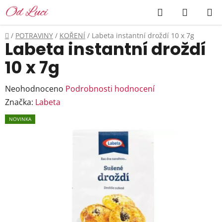
Přejít
Hledat
NÁKUP
na
KOŠÍK
obsah
Domů
/
POTRAVINY
/
KOŘENÍ
/
Labeta instantní droždí 10 x 7g
Labeta instantní droždí
10 x 7g
Průměrné
Neohodnoceno
Podrobnosti hodnocení
hodnocení
Značka:
Labeta
produktu
NOVINKA
je
0,0
z
5
hvězdiček.