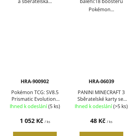
a sběratelská...
balení:18 boosterů
Pokémon...
HRA-900902
HRA-06039
Pokémon TCG: SV8.5
PANINI MINECRAFT 3
Prismatic Evolutions
Sběratelské karty set
Mini Tin 2x booster v
4ks booster v sáčku
Ihned k odeslání
(5 ks)
Ihned k odeslání
(>5 ks)
plechovce
1 052 Kč
48 Kč
/ ks
/ ks