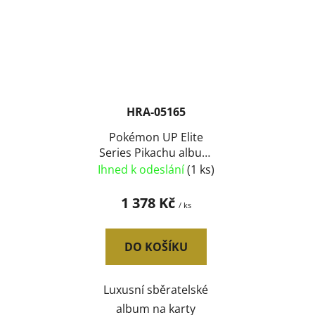
HRA-05165
Pokémon UP Elite
Series Pikachu album
sběratelské na 480
Ihned k odeslání
(1 ks)
karet na zip
1 378 Kč
/ ks
DO KOŠÍKU
Luxusní sběratelské
album na karty