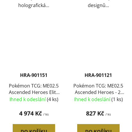
holografická...
designů...
HRA-901151
HRA-901121
Pokémon TCG: ME02.5
Pokémon TCG: ME02.5
Ascended Heroes Elite
Ascended Heroes - 2-
Trainer Box 9x booster
Pack Blister - 2druhy
Ihned k odeslání
(4 ks)
Ihned k odeslání
(1 ks)
s doplňky
4 974 Kč
827 Kč
/ ks
/ ks
DO KOŠÍKU
DO KOŠÍKU