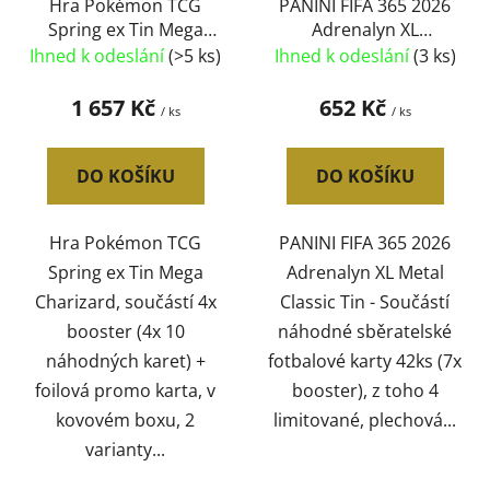
Hra Pokémon TCG
PANINI FIFA 365 2026
Spring ex Tin Mega
Adrenalyn XL
Charizard 4x booster
sběratelské karty 42ks
Ihned k odeslání
(>5 ks)
Ihned k odeslání
(3 ks)
kovový box 2 druhy
plechovka 2 barvy
1 657 Kč
652 Kč
/ ks
/ ks
DO KOŠÍKU
DO KOŠÍKU
Hra Pokémon TCG
PANINI FIFA 365 2026
Spring ex Tin Mega
Adrenalyn XL Metal
Charizard, součástí 4x
Classic Tin - Součástí
booster (4x 10
náhodné sběratelské
náhodných karet) +
fotbalové karty 42ks (7x
foilová promo karta, v
booster), z toho 4
kovovém boxu, 2
limitované, plechová...
varianty...