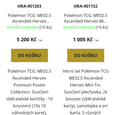
HRA-901203
HRA-901152
Pokémon TCG: ME02.5
Pokémon TCG: ME02.5
Ascended Heroes
Ascended Heroes Mini
Premium Poster
Tin 2x booster v
Ihned k odeslání
(>5 ks)
Ihned k odeslání
(>5 ks)
Collection 2 druhy
plechovce
5 200 Kč
1 005 Kč
/ ks
/ ks
DO KOŠÍKU
DO KOŠÍKU
Pokémon TCG: ME02.5
Herní set Pokémon TCG
Ascended Heroes
ME02.5 Ascended
Premium Poster
Heroes Mini Tin.
Collection. Součástí
Součástí plechovka, 2x
sběratelské kartičky - 10
booster (sběratelské
boosterů (10x 10
karty), samolepka a art
náhodných karet),
karta. 5 různých