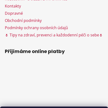
r
v
Kontakty
k
Dopravné
y
Obchodní podmínky
v
ý
Podmínky ochrany osobních údajů
p
🌷 Tipy na zdraví, prevenci a každodenní péči o sebe🌷
i
s
u
Přijímáme online platby