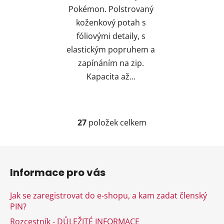
Pokémon. Polstrovaný
koženkový potah s
fóliovými detaily, s
elastickým popruhem a
zapínáním na zip.
Kapacita až...
27
položek celkem
O
v
l
Z
á
á
d
Informace pro vás
p
a
a
c
Jak se zaregistrovat do e-shopu, a kam zadat členský
t
í
PIN?
í
p
Rozcestník - DŮLEŽITÉ INFORMACE