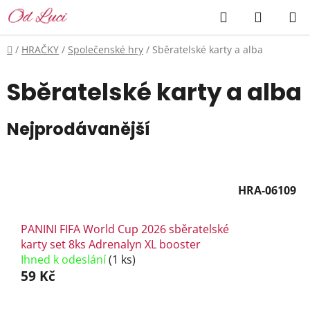
Přejít
Hledat
NÁKUP
na
KOŠÍK
obsah
Domů
/
HRAČKY
/
Společenské hry
/
Sběratelské karty a alba
Sběratelské karty a alba
Nejprodávanější
HRA-06109
PANINI FIFA World Cup 2026 sběratelské
karty set 8ks Adrenalyn XL booster
Ihned k odeslání
(1 ks)
59 Kč