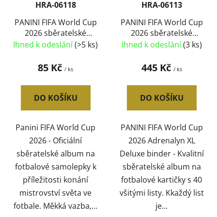
HRA-06118
HRA-06113
PANINI FIFA World Cup
PANINI FIFA World Cup
2026 sběratelské
2026 sběratelské
album na samolepky
album Deluxe binder
Ihned k odeslání
(>5 ks)
Ihned k odeslání
(3 ks)
měkká vazba
na 720 karet
85 Kč
445 Kč
/ ks
/ ks
DO KOŠÍKU
DO KOŠÍKU
Panini FIFA World Cup
PANINI FIFA World Cup
2026 - Oficiální
2026 Adrenalyn XL
sběratelské album na
Deluxe binder - Kvalitní
fotbalové samolepky k
sběratelské album na
příležitosti konání
fotbalové kartičky s 40
mistrovství světa ve
všitými listy. Kkaždý list
fotbale. Měkká vazba,...
je...