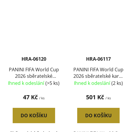
HRA-06120
HRA-06117
PANINI FIFA World Cup
PANINI FIFA World Cup
2026 sběratelské
2026 sběratelské karty
fotbalové samolepky
82ks Adrenalyn XL Final
Ihned k odeslání
(>5 ks)
Ihned k odeslání
(2 ks)
set 7ks
Teams
47 Kč
501 Kč
/ ks
/ ks
DO KOŠÍKU
DO KOŠÍKU