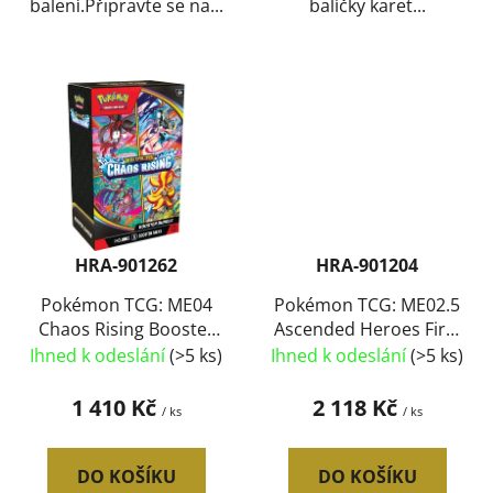
balení.Připravte se na...
balíčky karet...
HRA-901262
HRA-901204
Pokémon TCG: ME04
Pokémon TCG: ME02.5
Chaos Rising Booster
Ascended Heroes First
Bundle set 6x booster
Partners Illustration
Ihned k odeslání
(>5 ks)
Ihned k odeslání
(>5 ks)
Collection
1 410 Kč
2 118 Kč
/ ks
/ ks
DO KOŠÍKU
DO KOŠÍKU