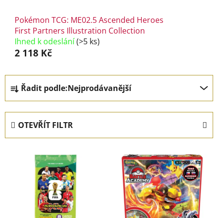
Pokémon TCG: ME02.5 Ascended Heroes
First Partners Illustration Collection
Ihned k odeslání
(>5 ks)
2 118 Kč
Ř
Řadit podle:
Nejprodávanější
a
z
e
OTEVŘÍT FILTR
n
í
V
p
ý
r
p
o
i
d
s
u
p