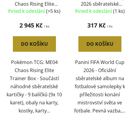
Chaos Rising Elite
2026 sběratelské
Trainer Box set 9x
album na samolepky
Ihned k odeslání
(>5 ks)
Ihned k odeslání
(1 ks)
booster s doplňky
pevná vazba
2 945 Kč
317 Kč
/ ks
/ ks
DO KOŠÍKU
DO KOŠÍKU
Pokémon TCG: ME04
Panini FIFA World Cup
Chaos Rising Elite
2026 - Oficiální
Trainer Box - Součástí
sběratelské album na
náhodné sběratelské
fotbalové samolepky k
kartičky - 9 balíčků (9x 10
příležitosti konání
karet), obaly na karty,
mistrovství světa ve
kostky, karty...
fotbale. Pevná vazba,...