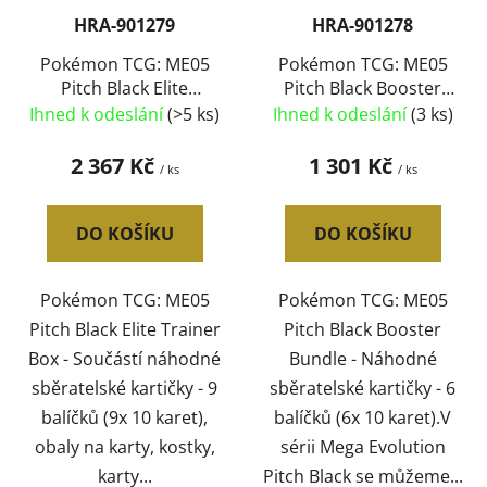
HRA-901279
HRA-901278
Pokémon TCG: ME05
Pokémon TCG: ME05
Pitch Black Elite
Pitch Black Booster
Trainer Box set 9x
Bundle set 6x booster
Ihned k odeslání
(>5 ks)
Ihned k odeslání
(3 ks)
booster s doplňky
2 367 Kč
1 301 Kč
/ ks
/ ks
DO KOŠÍKU
DO KOŠÍKU
Pokémon TCG: ME05
Pokémon TCG: ME05
Pitch Black Elite Trainer
Pitch Black Booster
Box - Součástí náhodné
Bundle - Náhodné
sběratelské kartičky - 9
sběratelské kartičky - 6
balíčků (9x 10 karet),
balíčků (6x 10 karet).V
obaly na karty, kostky,
sérii Mega Evolution
karty...
Pitch Black se můžeme...