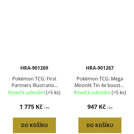
HRA-901269
HRA-901267
Pokémon TCG: First
Pokémon TCG: Mega
Partners Illustration
Moonlit Tin 4x booster
Collection Series 2 set
kovový box 2 druhy
Ihned k odeslání
(>5 ks)
Ihned k odeslání
(>5 ks)
2x booster
1 775 Kč
947 Kč
/ ks
/ ks
DO KOŠÍKU
DO KOŠÍKU