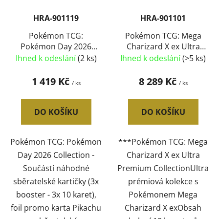
HRA-901119
HRA-901101
Pokémon TCG:
Pokémon TCG: Mega
Pokémon Day 2026
Charizard X ex Ultra
Collection set 3x
Premium Collection
Ihned k odeslání
(2 ks)
Ihned k odeslání
(>5 ks)
booster s doplňky
hra
1 419 Kč
8 289 Kč
/ ks
/ ks
DO KOŠÍKU
DO KOŠÍKU
Pokémon TCG: Pokémon
***Pokémon TCG: Mega
Day 2026 Collection -
Charizard X ex Ultra
Součástí náhodné
Premium CollectionUltra
sběratelské kartičky (3x
prémiová kolekce s
booster - 3x 10 karet),
Pokémonem Mega
foil promo karta Pikachu
Charizard X exObsah