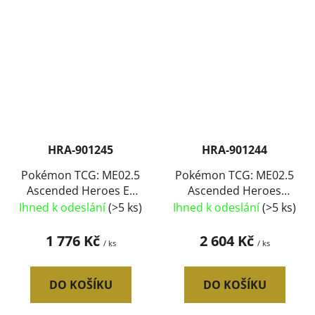
HRA-901245
HRA-901244
Pokémon TCG: ME02.5
Pokémon TCG: ME02.5
Ascended Heroes Ex
Ascended Heroes
Box set 4x booster 3
Booster Bundle set 6x
Ihned k odeslání
(>5 ks)
Ihned k odeslání
(>5 ks)
druhy
booster
1 776 Kč
2 604 Kč
/ ks
/ ks
DO KOŠÍKU
DO KOŠÍKU