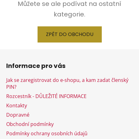
Můžete se ale podívat na ostatní
kategorie.
ZPĚT DO OBCHODU
Z
á
Informace pro vás
p
a
Jak se zaregistrovat do e-shopu, a kam zadat členský
t
PIN?
í
Rozcestník - DŮLEŽITÉ INFORMACE
Kontakty
Dopravné
Obchodní podmínky
Podmínky ochrany osobních údajů