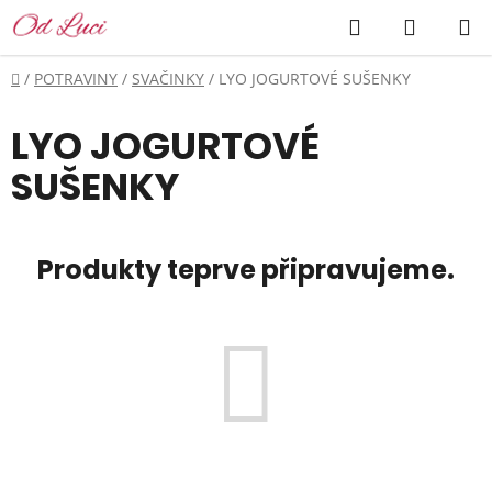
Přejít
Hledat
NÁKUP
na
KOŠÍK
obsah
Domů
/
POTRAVINY
/
SVAČINKY
/
LYO JOGURTOVÉ SUŠENKY
LYO JOGURTOVÉ
SUŠENKY
Produkty teprve připravujeme.