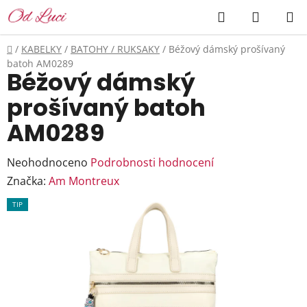
Přejít
Hledat
NÁKUP
na
KOŠÍK
obsah
Domů
/
KABELKY
/
BATOHY / RUKSAKY
/
Béžový dámský prošívaný
batoh AM0289
Béžový dámský
prošívaný batoh
AM0289
Průměrné
Neohodnoceno
Podrobnosti hodnocení
hodnocení
Značka:
Am Montreux
produktu
TIP
je
0,0
z
5
hvězdiček.