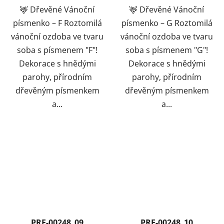
🦌 Dřevěné Vánoční
🦌 Dřevěné Vánoční
písmenko – F Roztomilá
písmenko – G Roztomilá
vánoční ozdoba ve tvaru
vánoční ozdoba ve tvaru
soba s písmenem "F"!
soba s písmenem "G"!
Dekorace s hnědými
Dekorace s hnědými
parohy, přírodním
parohy, přírodním
dřevěným písmenkem
dřevěným písmenkem
a...
a...
PRE-00248_09
PRE-00248_10