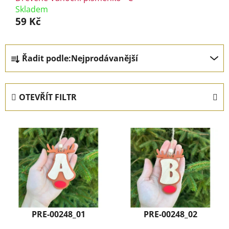
Skladem
59 Kč
Ř
Řadit podle:
Nejprodávanější
a
z
e
OTEVŘÍT FILTR
n
í
V
p
ý
r
p
o
i
d
s
u
p
k
r
t
PRE-00248_01
PRE-00248_02
o
ů