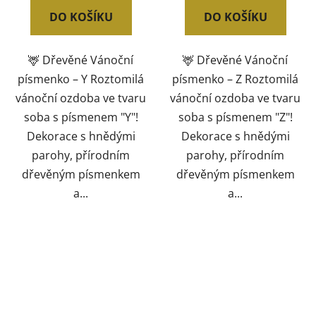
DO KOŠÍKU
DO KOŠÍKU
🦌 Dřevěné Vánoční
🦌 Dřevěné Vánoční
písmenko – Y Roztomilá
písmenko – Z Roztomilá
vánoční ozdoba ve tvaru
vánoční ozdoba ve tvaru
soba s písmenem "Y"!
soba s písmenem "Z"!
Dekorace s hnědými
Dekorace s hnědými
parohy, přírodním
parohy, přírodním
dřevěným písmenkem
dřevěným písmenkem
a...
a...