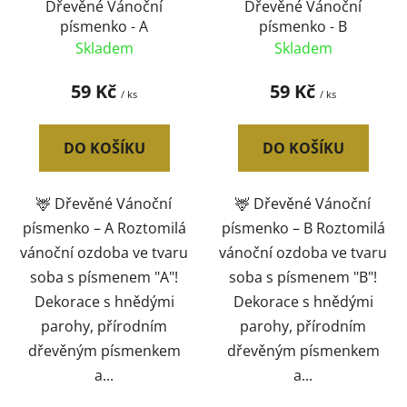
d
Dřevěné Vánoční
Dřevěné Vánoční
písmenko - A
písmenko - B
u
Skladem
Skladem
k
t
59 Kč
59 Kč
/ ks
/ ks
ů
DO KOŠÍKU
DO KOŠÍKU
🦌 Dřevěné Vánoční
🦌 Dřevěné Vánoční
písmenko – A Roztomilá
písmenko – B Roztomilá
vánoční ozdoba ve tvaru
vánoční ozdoba ve tvaru
soba s písmenem "A"!
soba s písmenem "B"!
Dekorace s hnědými
Dekorace s hnědými
parohy, přírodním
parohy, přírodním
dřevěným písmenkem
dřevěným písmenkem
a...
a...