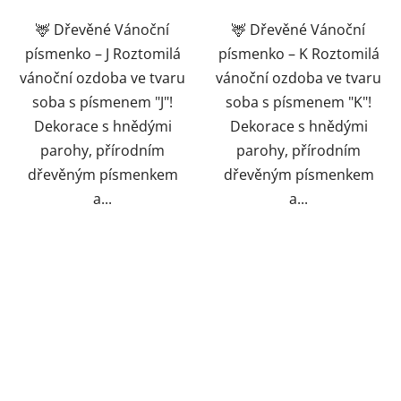
🦌 Dřevěné Vánoční
🦌 Dřevěné Vánoční
písmenko – J Roztomilá
písmenko – K Roztomilá
vánoční ozdoba ve tvaru
vánoční ozdoba ve tvaru
soba s písmenem "J"!
soba s písmenem "K"!
Dekorace s hnědými
Dekorace s hnědými
parohy, přírodním
parohy, přírodním
dřevěným písmenkem
dřevěným písmenkem
a...
a...