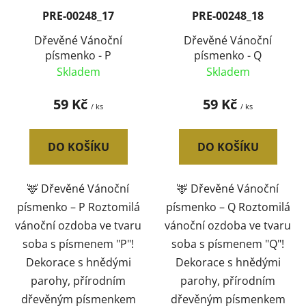
PRE-00248_17
PRE-00248_18
Dřevěné Vánoční
Dřevěné Vánoční
písmenko - P
písmenko - Q
Skladem
Skladem
59 Kč
59 Kč
/ ks
/ ks
DO KOŠÍKU
DO KOŠÍKU
🦌 Dřevěné Vánoční
🦌 Dřevěné Vánoční
písmenko – P Roztomilá
písmenko – Q Roztomilá
vánoční ozdoba ve tvaru
vánoční ozdoba ve tvaru
soba s písmenem "P"!
soba s písmenem "Q"!
Dekorace s hnědými
Dekorace s hnědými
parohy, přírodním
parohy, přírodním
dřevěným písmenkem
dřevěným písmenkem