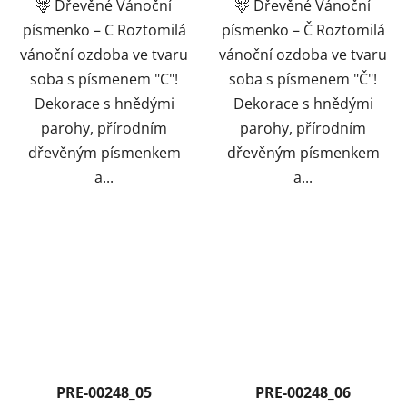
🦌 Dřevěné Vánoční
🦌 Dřevěné Vánoční
písmenko – C Roztomilá
písmenko – Č Roztomilá
vánoční ozdoba ve tvaru
vánoční ozdoba ve tvaru
soba s písmenem "C"!
soba s písmenem "Č"!
Dekorace s hnědými
Dekorace s hnědými
parohy, přírodním
parohy, přírodním
dřevěným písmenkem
dřevěným písmenkem
a...
a...
PRE-00248_05
PRE-00248_06