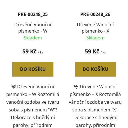
PRE-00248_25
PRE-00248_26
Dřevěné Vánoční
Dřevěné Vánoční
písmenko - W
písmenko - X
Skladem
Skladem
59 Kč
59 Kč
/ ks
/ ks
DO KOŠÍKU
DO KOŠÍKU
🦌 Dřevěné Vánoční
🦌 Dřevěné Vánoční
písmenko – W Roztomilá
písmenko – X Roztomilá
vánoční ozdoba ve tvaru
vánoční ozdoba ve tvaru
soba s písmenem "W"!
soba s písmenem "X"!
Dekorace s hnědými
Dekorace s hnědými
parohy, přírodním
parohy, přírodním