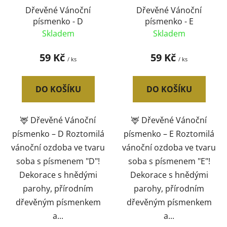
Dřevěné Vánoční
Dřevěné Vánoční
písmenko - D
písmenko - E
Skladem
Skladem
59 Kč
59 Kč
/ ks
/ ks
DO KOŠÍKU
DO KOŠÍKU
🦌 Dřevěné Vánoční
🦌 Dřevěné Vánoční
písmenko – D Roztomilá
písmenko – E Roztomilá
vánoční ozdoba ve tvaru
vánoční ozdoba ve tvaru
soba s písmenem "D"!
soba s písmenem "E"!
Dekorace s hnědými
Dekorace s hnědými
parohy, přírodním
parohy, přírodním
dřevěným písmenkem
dřevěným písmenkem
a...
a...