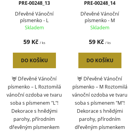
PRE-00248_13
PRE-00248_14
Dřevěné Vánoční
Dřevěné Vánoční
písmenko - L
písmenko - M
Skladem
Skladem
59 Kč
59 Kč
/ ks
/ ks
DO KOŠÍKU
DO KOŠÍKU
🦌 Dřevěné Vánoční
🦌 Dřevěné Vánoční
písmenko – L Roztomilá
písmenko – M Roztomilá
vánoční ozdoba ve tvaru
vánoční ozdoba ve tvaru
soba s písmenem "L"!
soba s písmenem "M"!
Dekorace s hnědými
Dekorace s hnědými
parohy, přírodním
parohy, přírodním
dřevěným písmenkem
dřevěným písmenkem