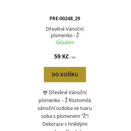
PRE-00248_29
Dřevěné Vánoční
písmenko - Ž
Skladem
59 Kč
/ ks
DO KOŠÍKU
🦌 Dřevěné Vánoční
písmenko – Ž Roztomilá
vánoční ozdoba ve tvaru
soba s písmenem "Ž"!
Dekorace s hnědými