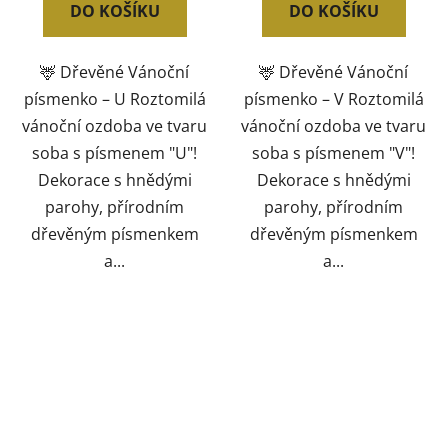
DO KOŠÍKU
DO KOŠÍKU
🦌 Dřevěné Vánoční
🦌 Dřevěné Vánoční
písmenko – U Roztomilá
písmenko – V Roztomilá
vánoční ozdoba ve tvaru
vánoční ozdoba ve tvaru
soba s písmenem "U"!
soba s písmenem "V"!
Dekorace s hnědými
Dekorace s hnědými
parohy, přírodním
parohy, přírodním
dřevěným písmenkem
dřevěným písmenkem
a...
a...