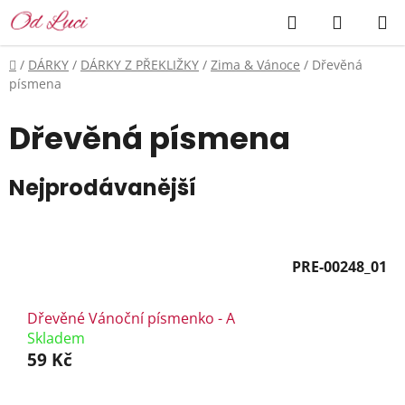
Přejít
Hledat
NÁKUP
na
KOŠÍK
obsah
Domů
/
DÁRKY
/
DÁRKY Z PŘEKLIŽKY
/
Zima & Vánoce
/
Dřevěná
písmena
Dřevěná písmena
Nejprodávanější
PRE-00248_01
Dřevěné Vánoční písmenko - A
Skladem
59 Kč