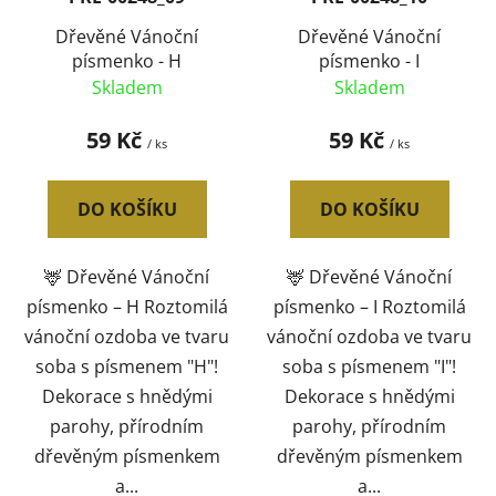
Dřevěné Vánoční
Dřevěné Vánoční
písmenko - H
písmenko - I
Skladem
Skladem
59 Kč
59 Kč
/ ks
/ ks
DO KOŠÍKU
DO KOŠÍKU
🦌 Dřevěné Vánoční
🦌 Dřevěné Vánoční
písmenko – H Roztomilá
písmenko – I Roztomilá
vánoční ozdoba ve tvaru
vánoční ozdoba ve tvaru
soba s písmenem "H"!
soba s písmenem "I"!
Dekorace s hnědými
Dekorace s hnědými
parohy, přírodním
parohy, přírodním
dřevěným písmenkem
dřevěným písmenkem
a...
a...