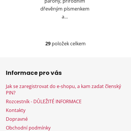
parohy, přírodním
dřevěným písmenkem
a...
29
položek celkem
O
v
l
Z
á
á
d
Informace pro vás
p
a
a
c
Jak se zaregistrovat do e-shopu, a kam zadat členský
t
í
PIN?
í
p
Rozcestník - DŮLEŽITÉ INFORMACE
r
v
Kontakty
k
Dopravné
y
Obchodní podmínky
v