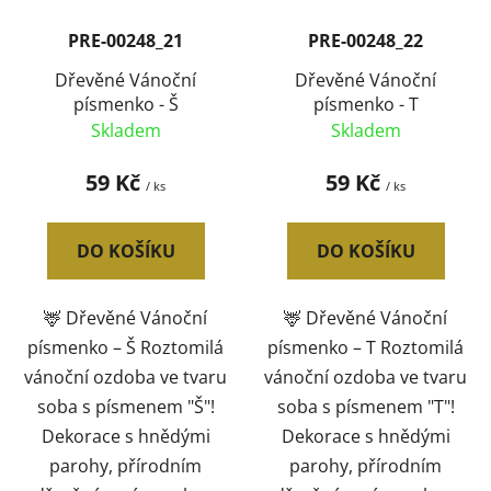
PRE-00248_21
PRE-00248_22
Dřevěné Vánoční
Dřevěné Vánoční
písmenko - Š
písmenko - T
Skladem
Skladem
59 Kč
59 Kč
/ ks
/ ks
DO KOŠÍKU
DO KOŠÍKU
🦌 Dřevěné Vánoční
🦌 Dřevěné Vánoční
písmenko – Š Roztomilá
písmenko – T Roztomilá
vánoční ozdoba ve tvaru
vánoční ozdoba ve tvaru
soba s písmenem "Š"!
soba s písmenem "T"!
Dekorace s hnědými
Dekorace s hnědými
parohy, přírodním
parohy, přírodním