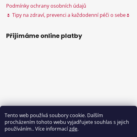
ý
Podmínky ochrany osobních údajů
p
🌷 Tipy na zdraví, prevenci a každodenní péči o sebe🌷
i
s
u
Přijímáme online platby
Tento web používá soubory cookie. Dalším
procházením tohoto webu vyjadřujete souhlas s jejich
používáním.. Více informací
zde
.