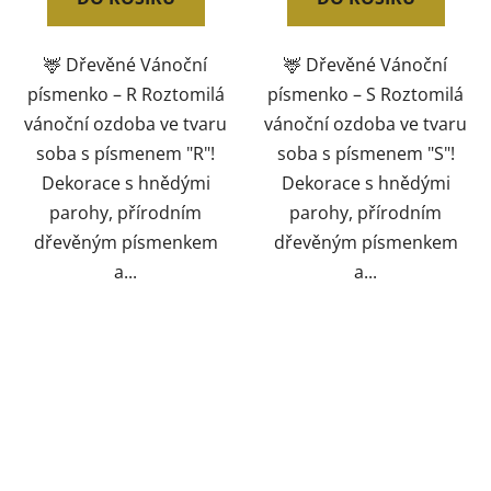
🦌 Dřevěné Vánoční
🦌 Dřevěné Vánoční
písmenko – R Roztomilá
písmenko – S Roztomilá
vánoční ozdoba ve tvaru
vánoční ozdoba ve tvaru
soba s písmenem "R"!
soba s písmenem "S"!
Dekorace s hnědými
Dekorace s hnědými
parohy, přírodním
parohy, přírodním
dřevěným písmenkem
dřevěným písmenkem
a...
a...