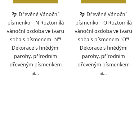
🦌 Dřevěné Vánoční
🦌 Dřevěné Vánoční
písmenko – N Roztomilá
písmenko – O Roztomilá
vánoční ozdoba ve tvaru
vánoční ozdoba ve tvaru
soba s písmenem "N"!
soba s písmenem "O"!
Dekorace s hnědými
Dekorace s hnědými
parohy, přírodním
parohy, přírodním
dřevěným písmenkem
dřevěným písmenkem
a...
a...