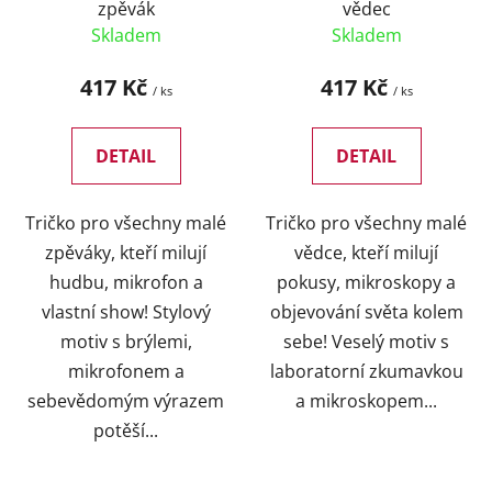
zpěvák
vědec
u
Skladem
Skladem
k
t
417 Kč
417 Kč
/ ks
/ ks
ů
DETAIL
DETAIL
Tričko pro všechny malé
Tričko pro všechny malé
zpěváky, kteří milují
vědce, kteří milují
hudbu, mikrofon a
pokusy, mikroskopy a
vlastní show! Stylový
objevování světa kolem
motiv s brýlemi,
sebe! Veselý motiv s
mikrofonem a
laboratorní zkumavkou
sebevědomým výrazem
a mikroskopem...
potěší...