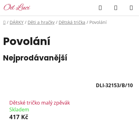
Přejít
Hledat
NÁKUP
na
KOŠÍK
obsah
Domů
/
DÁRKY
/
Děti a hračky
/
Dětská trička
/
Povolání
Povolání
Nejprodávanější
DLI-32153/B/10
Dětské tričko malý zpěvák
Skladem
417 Kč