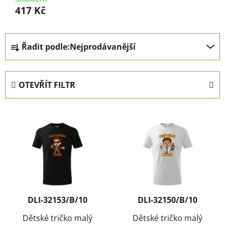
417 Kč
Ř
Řadit podle:
Nejprodávanější
a
z
e
OTEVŘÍT FILTR
n
í
V
p
ý
r
p
o
i
d
s
u
p
k
r
t
DLI-32153/B/10
DLI-32150/B/10
o
ů
d
Dětské tričko malý
Dětské tričko malý