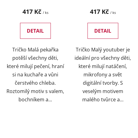
417 Kč
417 Kč
/ ks
/ ks
DETAIL
DETAIL
Tričko Malá pekařka
Tričko Malý youtuber je
potěší všechny děti,
ideální pro všechny děti,
které milují pečení, hraní
které milují natáčení,
si na kuchaře a vůni
mikrofony a svět
čerstvého chleba.
digitální tvorby. S
Roztomilý motiv s valem,
veselým motivem
bochníkem a...
malého tvůrce a...