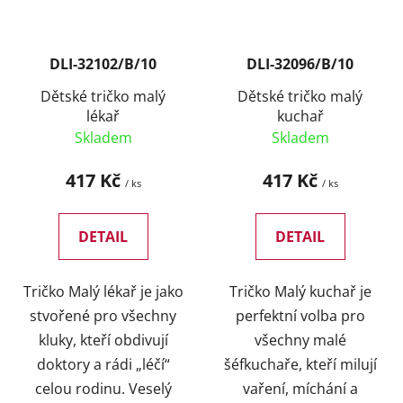
DLI-32102/B/10
DLI-32096/B/10
Dětské tričko malý
Dětské tričko malý
lékař
kuchař
Skladem
Skladem
417 Kč
417 Kč
/ ks
/ ks
DETAIL
DETAIL
Tričko Malý lékař je jako
Tričko Malý kuchař je
stvořené pro všechny
perfektní volba pro
kluky, kteří obdivují
všechny malé
doktory a rádi „léčí“
šéfkuchaře, kteří milují
celou rodinu. Veselý
vaření, míchání a