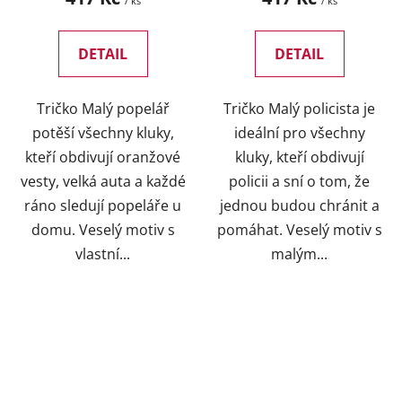
/ ks
/ ks
DETAIL
DETAIL
Tričko Malý popelář
Tričko Malý policista je
potěší všechny kluky,
ideální pro všechny
kteří obdivují oranžové
kluky, kteří obdivují
vesty, velká auta a každé
policii a sní o tom, že
ráno sledují popeláře u
jednou budou chránit a
domu. Veselý motiv s
pomáhat. Veselý motiv s
vlastní...
malým...