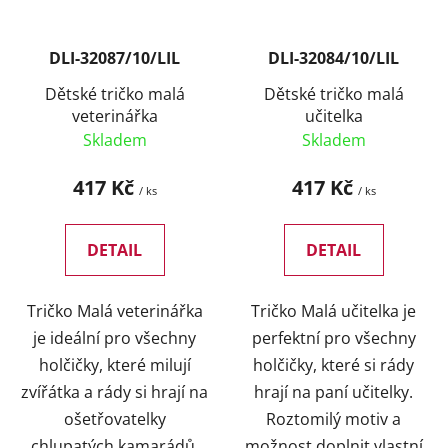
DLI-32087/10/LIL
DLI-32084/10/LIL
Dětské tričko malá
Dětské tričko malá
veterinářka
učitelka
Skladem
Skladem
417 Kč
417 Kč
/ ks
/ ks
DETAIL
DETAIL
Tričko Malá veterinářka
Tričko Malá učitelka je
je ideální pro všechny
perfektní pro všechny
holčičky, které milují
holčičky, které si rády
zvířátka a rády si hrají na
hrají na paní učitelky.
ošetřovatelky
Roztomilý motiv a
chlupatých kamarádů.
možnost doplnit vlastní