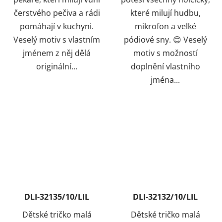
čerstvého pečiva a rádi
které milují hudbu,
pomáhají v kuchyni.
mikrofon a velké
Veselý motiv s vlastním
pódiové sny. 😊 Veselý
jménem z něj dělá
motiv s možností
originální...
doplnění vlastního
jména...
DLI-32135/10/LIL
DLI-32132/10/LIL
Dětské tričko malá
Dětské tričko malá