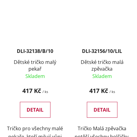
DLI-32138/B/10
DLI-32156/10/LIL
Dětské tričko malý
Dětské tričko malá
pekař
zpěvačka
Skladem
Skladem
417 Kč
417 Kč
/ ks
/ ks
DETAIL
DETAIL
Tričko pro všechny malé
Tričko Malá zpěvačka
pekaře, kteří milují vůni
potěší všechny holčičky,