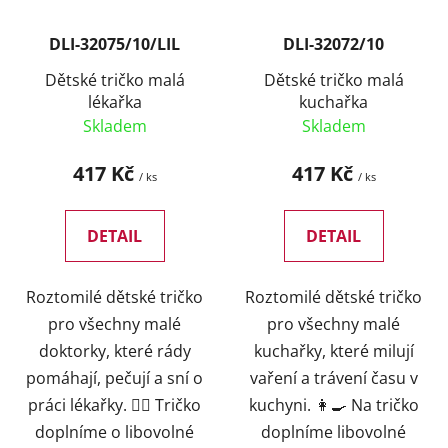
DLI-32075/10/LIL
DLI-32072/10
Dětské tričko malá
Dětské tričko malá
lékařka
kuchařka
Skladem
Skladem
417 Kč
417 Kč
/ ks
/ ks
DETAIL
DETAIL
Roztomilé dětské tričko
Roztomilé dětské tričko
pro všechny malé
pro všechny malé
doktorky, které rády
kuchařky, které milují
pomáhají, pečují a sní o
vaření a trávení času v
práci lékařky. 👩‍⚕️ Tričko
kuchyni. 👩‍🍳 Na tričko
doplníme o libovolné
doplníme libovolné