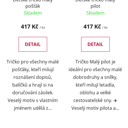
pošťák
pilot
Skladem
Skladem
417 Kč
417 Kč
/ ks
/ ks
DETAIL
DETAIL
Tričko pro všechny malé
Tričko Malý pilot je
pošťáky, kteří milují
ideální pro všechny malé
roznášení dopisů,
dobrodruhy a snílky,
balíčků a hrají si na
kteří milují letadla,
doručování zásilek.
oblohu a velké
Veselý motiv s vlastním
cestovatelské sny. ✈️
jménem udělá z...
Veselý motiv pilota a...