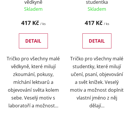
vědkyně
studentka
Skladem
Skladem
417 Kč
417 Kč
/ ks
/ ks
DETAIL
DETAIL
Tričko pro všechny malé
Tričko pro všechny malé
vědkyně, které milují
studentky, které milují
zkoumání, pokusy,
učení, psaní, objevování
míchání lektvarů a
a svět knížek. Veselý
objevování světa kolem
motiv a možnost doplnit
sebe. Veselý motiv s
vlastní jméno z něj
laboratoří a možnost...
dělají...