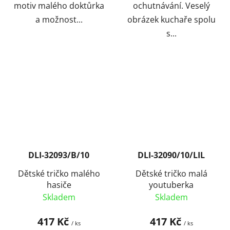
motiv malého doktůrka
ochutnávání. Veselý
a možnost...
obrázek kuchaře spolu
s...
DLI-32093/B/10
DLI-32090/10/LIL
Dětské tričko malého
Dětské tričko malá
hasiče
youtuberka
Skladem
Skladem
417 Kč
417 Kč
/ ks
/ ks