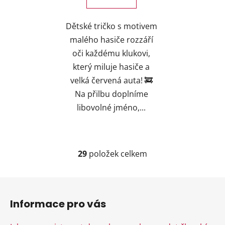
Dětské tričko s motivem
malého hasiče rozzáří
oči každému klukovi,
který miluje hasiče a
velká červená auta! 🚒
Na přilbu doplníme
libovolné jméno,...
29
položek celkem
O
v
l
Z
á
á
d
Informace pro vás
p
a
a