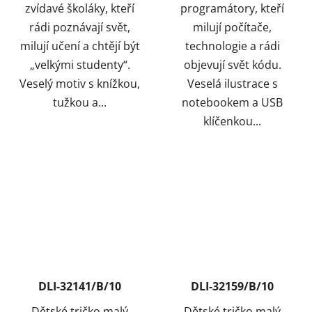
zvídavé školáky, kteří
programátory, kteří
rádi poznávají svět,
milují počítače,
milují učení a chtějí být
technologie a rádi
„velkými studenty“.
objevují svět kódu.
Veselý motiv s knížkou,
Veselá ilustrace s
tužkou a...
notebookem a USB
klíčenkou...
DLI-32141/B/10
DLI-32159/B/10
Dětské tričko malý
Dětské tričko malý