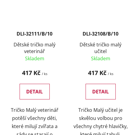
DLI-32111/B/10
DLI-32108/B/10
Dětské tričko malý
Dětské tričko malý
veterinář
učitel
Skladem
Skladem
417 Kč
417 Kč
/ ks
/ ks
DETAIL
DETAIL
Tričko Malý veterinář
Tričko Malý učitel je
potěší všechny děti,
skvělou volbou pro
které milují zvířata a
všechny chytré hlavičky,
rády se starají o
které milují tabuli,