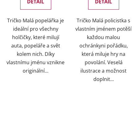
DETAIL
DETAIL
Tričko Malá popelářka je
Tričko Malá policistka s
ideální pro všechny
vlastním jménem potěší
holčičky, které milují
každou malou
auta, popeláře a svět
ochránkyni pořádku,
kolem nich. Díky
která miluje hry na
vlastnímu jménu vznikne
povolání. Veselá
originální...
ilustrace a možnost
doplnit...