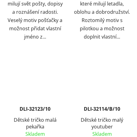
milují svět pošty, dopisy
které milují letadla,
a roznášení radosti.
oblohu a dobrodružství.
Veselý motiv pošťačky a
Roztomilý motiv s
možnost přidat vlastní
pilotkou a možnost
jméno z...
doplnit vlastní...
DLI-32123/10
DLI-32114/B/10
Dětské tričko malá
Dětské tričko malý
pekařka
youtuber
Skladem
Skladem