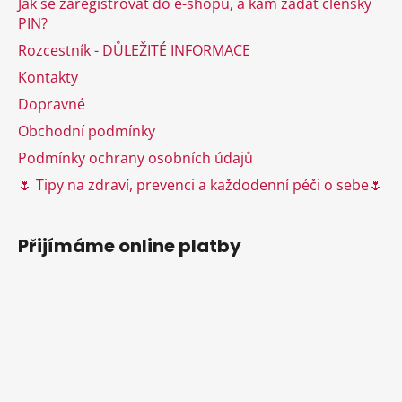
c
Jak se zaregistrovat do e-shopu, a kam zadat členský
t
í
PIN?
í
p
Rozcestník - DŮLEŽITÉ INFORMACE
r
v
Kontakty
k
Dopravné
y
Obchodní podmínky
v
ý
Podmínky ochrany osobních údajů
p
🌷 Tipy na zdraví, prevenci a každodenní péči o sebe🌷
i
s
u
Přijímáme online platby