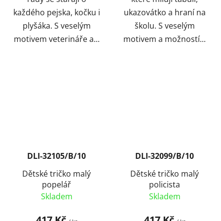
každého pejska, kočku i
ukazovátko a hraní na
plyšáka. S veselým
školu. S veselým
motivem veterináře a...
motivem a možností...
DLI-32105/B/10
DLI-32099/B/10
Dětské tričko malý
Dětské tričko malý
popelář
policista
Skladem
Skladem
417 Kč
417 Kč