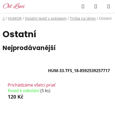
Přejít
Hledat
NÁKUP
na
KOŠÍK
obsah
Domů
/
HUMOR
/
Ostatní textil s potiskem
/
Trička na láhev
/
Ostatní
Ostatní
Nejprodávanější
HUM-33.TFS_18-8592539257717
Prichádzáme všetci priať
Ihned k odeslání
(5 ks)
120 Kč