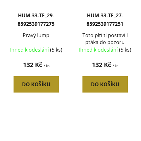
HUM-33.TF_29-
HUM-33.TF_27-
8592539177275
8592539177251
Pravý lump
Toto pití ti postaví i
ptáka do pozoru
Ihned k odeslání
(5 ks)
Ihned k odeslání
(5 ks)
132 Kč
132 Kč
/ ks
/ ks
DO KOŠÍKU
DO KOŠÍKU