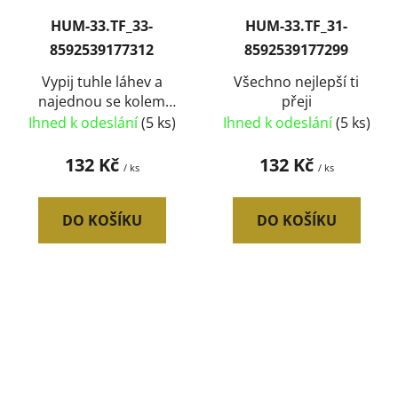
HUM-33.TF_33-
HUM-33.TF_31-
8592539177312
8592539177299
Vypij tuhle láhev a
Všechno nejlepší ti
najednou se kolem
přeji
tebe..
Ihned k odeslání
(5 ks)
Ihned k odeslání
(5 ks)
132 Kč
132 Kč
/ ks
/ ks
DO KOŠÍKU
DO KOŠÍKU