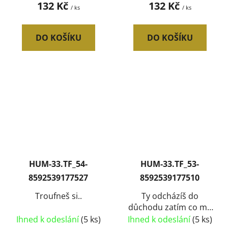
132 Kč
132 Kč
/ ks
/ ks
DO KOŠÍKU
DO KOŠÍKU
HUM-33.TF_54-
HUM-33.TF_53-
8592539177527
8592539177510
Troufneš si..
Ty odcházíš do
důchodu zatím co my
ostatní...
Ihned k odeslání
(5 ks)
Ihned k odeslání
(5 ks)