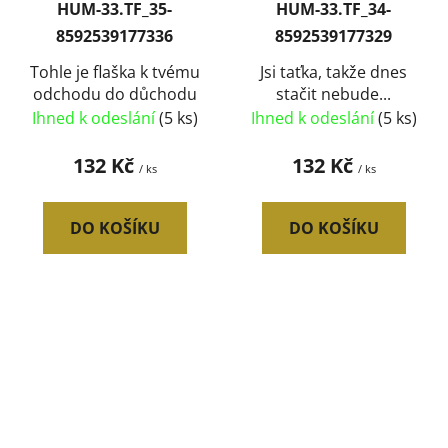
HUM-33.TF_35-
HUM-33.TF_34-
8592539177336
8592539177329
Tohle je flaška k tvému
Jsi taťka, takže dnes
odchodu do důchodu
stačit nebude...
Ihned k odeslání
(5 ks)
Ihned k odeslání
(5 ks)
132 Kč
132 Kč
/ ks
/ ks
DO KOŠÍKU
DO KOŠÍKU