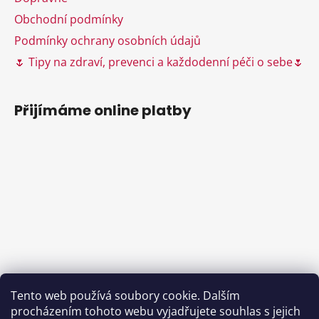
p
i
Obchodní podmínky
s
Podmínky ochrany osobních údajů
u
🌷 Tipy na zdraví, prevenci a každodenní péči o sebe🌷
Přijímáme online platby
Tento web používá soubory cookie. Dalším
procházením tohoto webu vyjadřujete souhlas s jejich