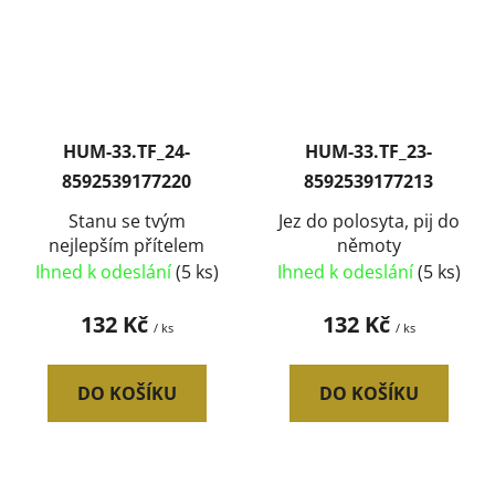
HUM-33.TF_24-
HUM-33.TF_23-
8592539177220
8592539177213
Stanu se tvým
Jez do polosyta, pij do
nejlepším přítelem
němoty
Ihned k odeslání
(5 ks)
Ihned k odeslání
(5 ks)
132 Kč
132 Kč
/ ks
/ ks
DO KOŠÍKU
DO KOŠÍKU