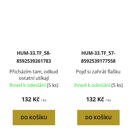
HUM-33.TF_58-
HUM-33.TF_57-
8592539261783
8592539177558
Přicházím tam, odkud
Pojď si zahrát flašku
ostatní utíkají
Ihned k odeslání
(5 ks)
Ihned k odeslání
(5 ks)
132 Kč
132 Kč
/ ks
/ ks
DO KOŠÍKU
DO KOŠÍKU