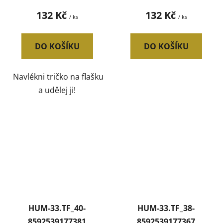
132 Kč
132 Kč
/ ks
/ ks
DO KOŠÍKU
DO KOŠÍKU
Navlékni tričko na flašku
a udělej ji!
HUM-33.TF_40-
HUM-33.TF_38-
8592539177381
8592539177367