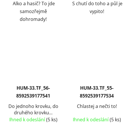
Alko a hasič? To jde
S chutí do toho a půl je
samozřejmě
vypito!
dohromady!
HUM-33.TF_56-
HUM-33.TF_55-
8592539177541
8592539177534
Do jednoho krovku, do
Chlastej a nečti to!
druhého krovku...
Ihned k odeslání
(5 ks)
Ihned k odeslání
(5 ks)