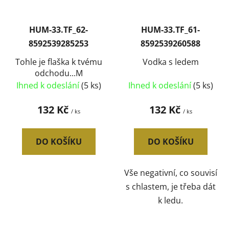
HUM-33.TF_62-
HUM-33.TF_61-
8592539285253
8592539260588
Tohle je flaška k tvému
Vodka s ledem
odchodu...M
Ihned k odeslání
(5 ks)
Ihned k odeslání
(5 ks)
132 Kč
132 Kč
/ ks
/ ks
DO KOŠÍKU
DO KOŠÍKU
Vše negativní, co souvisí
s chlastem, je třeba dát
k ledu.