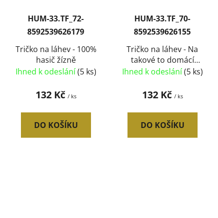
HUM-33.TF_72-
HUM-33.TF_70-
8592539626179
8592539626155
Tričko na láhev - 100%
Tričko na láhev - Na
hasič žízně
takové to domácí
popíjení
Ihned k odeslání
(5 ks)
Ihned k odeslání
(5 ks)
132 Kč
132 Kč
/ ks
/ ks
DO KOŠÍKU
DO KOŠÍKU