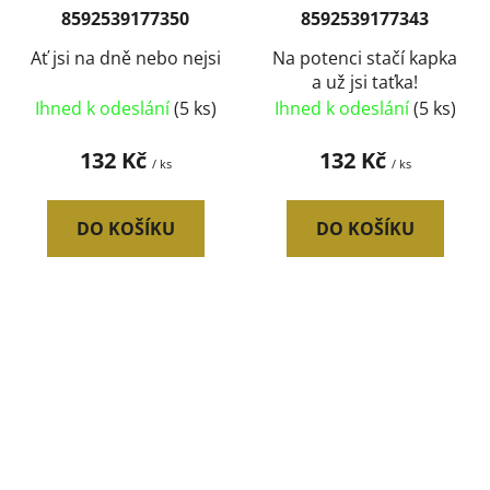
8592539177350
8592539177343
Ať jsi na dně nebo nejsi
Na potenci stačí kapka
a už jsi taťka!
Ihned k odeslání
(5 ks)
Ihned k odeslání
(5 ks)
132 Kč
132 Kč
/ ks
/ ks
DO KOŠÍKU
DO KOŠÍKU