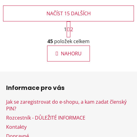
NAČÍST 15 DALŠÍCH
S
1
t
2
r
O
á
45
položek celkem
v
n
l
k
NAHORU
á
o
d
v
a
á
Z
c
n
á
í
í
Informace pro vás
p
p
r
a
Jak se zaregistrovat do e-shopu, a kam zadat členský
v
t
PIN?
k
í
y
Rozcestník - DŮLEŽITÉ INFORMACE
v
Kontakty
ý
Dopravné