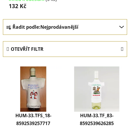
132 Kč
Ř
Řadit podle:
Nejprodávanější
a
z
e
OTEVŘÍT FILTR
n
í
V
p
ý
r
p
o
i
d
s
u
p
k
r
t
HUM-33.TFS_18-
HUM-33.TF_83-
o
ů
8592539257717
8592539626285
d