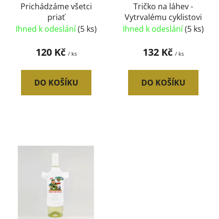
u
Prichádzáme všetci
Tričko na láhev -
priať
Vytrvalému cyklistovi
k
Ihned k odeslání
(5 ks)
Ihned k odeslání
(5 ks)
t
ů
120 Kč
132 Kč
/ ks
/ ks
DO KOŠÍKU
DO KOŠÍKU