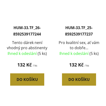
HUM-33.TF_26-
HUM-33.TF_25-
8592539177244
8592539177237
Tento dárek není
Pro kvalitní sex, ať vám
vhodný pro abstinenty
to dobře...
Ihned k odeslání
(5 ks)
Ihned k odeslání
(5 ks)
132 Kč
132 Kč
/ ks
/ ks
DO KOŠÍKU
DO KOŠÍKU