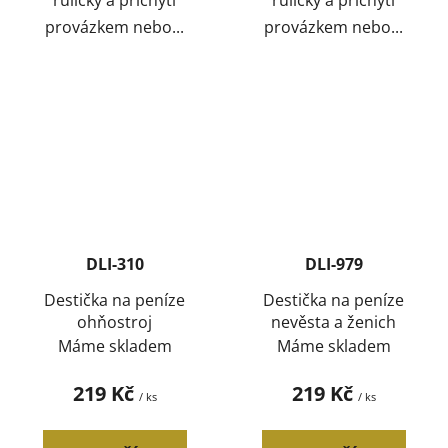
ruličky a přichytí
ruličky a přichytí
provázkem nebo...
provázkem nebo...
DLI-310
DLI-979
Destička na peníze
Destička na peníze
ohňostroj
nevěsta a ženich
Máme skladem
Máme skladem
219 Kč
219 Kč
/ ks
/ ks