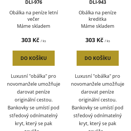
DLI-976
DLI-943
Obálka na peníze letní
Obálka na peníze
večer
kreditka
Máme skladem
Máme skladem
303 Kč
303 Kč
/ ks
/ ks
DO KOŠÍKU
DO KOŠÍKU
Luxusní "obálka" pro
Luxusní "obálka" pro
novomanžele umožňuje
novomanžele umožňuje
darovat peníze
darovat peníze
originální cestou.
originální cestou.
Bankovky se umístí pod
Bankovky se umístí pod
středový odnímatelný
středový odnímatelný
kryt, který se pak
kryt, který se pak