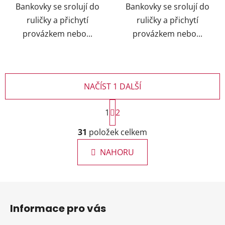
Bankovky se srolují do
Bankovky se srolují do
ruličky a přichytí
ruličky a přichytí
provázkem nebo...
provázkem nebo...
NAČÍST 1 DALŠÍ
S
1
t
2
r
O
á
31
položek celkem
v
n
l
k
NAHORU
á
o
d
v
a
á
Z
c
n
á
í
í
Informace pro vás
p
p
r