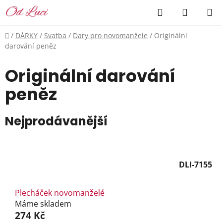
Přejít
Hledat
NÁKUP
na
KOŠÍK
obsah
Domů
/
DÁRKY
/
Svatba
/
Dary pro novomanžele
/
Originální
darování peněz
Originální darování
peněz
Nejprodávanější
DLI-7155
Plecháček novomanželé
Máme skladem
274 Kč