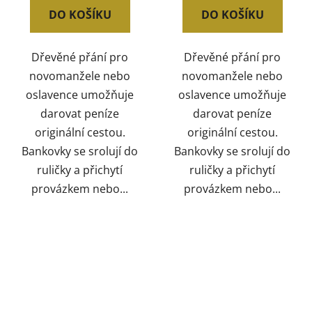
DO KOŠÍKU
DO KOŠÍKU
Dřevěné přání pro
Dřevěné přání pro
novomanžele nebo
novomanžele nebo
oslavence umožňuje
oslavence umožňuje
darovat peníze
darovat peníze
originální cestou.
originální cestou.
Bankovky se srolují do
Bankovky se srolují do
ruličky a přichytí
ruličky a přichytí
provázkem nebo...
provázkem nebo...