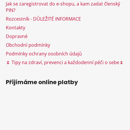
a
Jak se zaregistrovat do e-shopu, a kam zadat členský
v
t
PIN?
k
í
y
Rozcestník - DŮLEŽITÉ INFORMACE
v
Kontakty
ý
Dopravné
p
i
Obchodní podmínky
s
Podmínky ochrany osobních údajů
u
🌷 Tipy na zdraví, prevenci a každodenní péči o sebe🌷
Přijímáme online platby