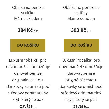
Obálka na peníze
Obálka na peníze se
srdíčko
srdíčky
Máme skladem
Máme skladem
384 Kč
303 Kč
/ ks
/ ks
DO KOŠÍKU
DO KOŠÍKU
Luxusní "obálka" pro
Luxusní "obálka" pro
novomanžele umožňuje
novomanžele umožňuje
darovat peníze
darovat peníze
originální cestou.
originální cestou.
Bankovky se umístí pod
Bankovky se umístí pod
středový odnímatelný
středový odnímatelný
kryt, který se pak
kryt, který se pak
zaváže...
zaváže...