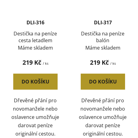
DLI-316
DLI-317
Destička na peníze
Destička na peníze
cesta letadlem
balón
Máme skladem
Máme skladem
219 Kč
219 Kč
/ ks
/ ks
DO KOŠÍKU
DO KOŠÍKU
Dřevěné přání pro
Dřevěné přání pro
novomanžele nebo
novomanžele nebo
oslavence umožňuje
oslavence umožňuje
darovat peníze
darovat peníze
originální cestou.
originální cestou.