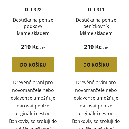
DLI-322
DLI-311
Destička na peníze
Destička na peníze
podkovy
penízkovník
Máme skladem
Máme skladem
219 Kč
219 Kč
/ ks
/ ks
DO KOŠÍKU
DO KOŠÍKU
Dřevěné přání pro
Dřevěné přání pro
novomanžele nebo
novomanžele nebo
oslavence umožňuje
oslavence umožňuje
darovat peníze
darovat peníze
originální cestou.
originální cestou.
Bankovky se srolují do
Bankovky se srolují do