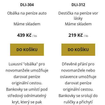
DLI-304
DLI-312
Obálka na peníze auto
Destička na peníze vor
lásky
Máme skladem
Máme skladem
439 Kč
219 Kč
/ ks
/ ks
DO KOŠÍKU
DO KOŠÍKU
Luxusní "obálka" pro
Dřevěné přání pro
novomanžele umožňuje
novomanžele nebo
darovat peníze
oslavence umožňuje
originální cestou.
darovat peníze
Bankovky se umístí pod
originální cestou.
středový odnímatelný
Bankovky se srolují do
kryt, který se pak
ruličky a přichytí