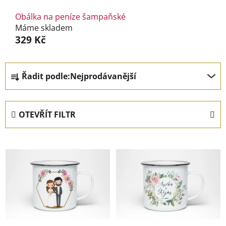
Obálka na peníze šampaňské
Máme skladem
329 Kč
Ř
Řadit podle:
Nejprodávanější
a
z
e
OTEVŘÍT FILTR
n
í
V
p
ý
r
p
o
i
d
s
u
p
k
r
t