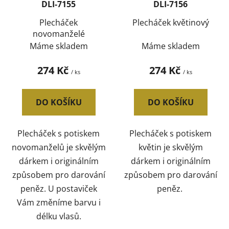
DLI-7155
DLI-7156
o
ů
d
Plecháček
Plecháček květinový
novomanželé
u
Máme skladem
Máme skladem
k
t
274 Kč
274 Kč
/ ks
/ ks
ů
DO KOŠÍKU
DO KOŠÍKU
Plecháček s potiskem
Plecháček s potiskem
novomanželů je skvělým
květin je skvělým
dárkem i originálním
dárkem i originálním
způsobem pro darování
způsobem pro darování
peněz. U postaviček
peněz.
Vám změníme barvu i
délku vlasů.