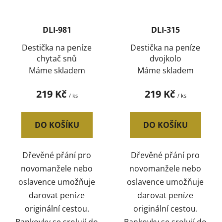
DLI-981
DLI-315
Destička na peníze
Destička na peníze
chytač snů
dvojkolo
Máme skladem
Máme skladem
219 Kč
219 Kč
/ ks
/ ks
DO KOŠÍKU
DO KOŠÍKU
Dřevěné přání pro
Dřevěné přání pro
novomanžele nebo
novomanžele nebo
oslavence umožňuje
oslavence umožňuje
darovat peníze
darovat peníze
originální cestou.
originální cestou.
Bankovky se srolují do
Bankovky se srolují do