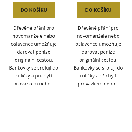
DO KOŠÍKU
DO KOŠÍKU
Dřevěné přání pro
Dřevěné přání pro
novomanžele nebo
novomanžele nebo
oslavence umožňuje
oslavence umožňuje
darovat peníze
darovat peníze
originální cestou.
originální cestou.
Bankovky se srolují do
Bankovky se srolují do
ruličky a přichytí
ruličky a přichytí
provázkem nebo...
provázkem nebo...