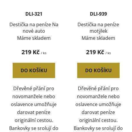
DLI-321
DLI-939
Destička na peníze Na
Destička na peníze
nové auto
motýlek
Máme skladem
Máme skladem
219 Kč
219 Kč
/ ks
/ ks
DO KOŠÍKU
DO KOŠÍKU
Dřevěné přání pro
Dřevěné přání pro
novomanžele nebo
novomanžele nebo
oslavence umožňuje
oslavence umožňuje
darovat peníze
darovat peníze
originální cestou.
originální cestou.
Bankovky se srolují do
Bankovky se srolují do