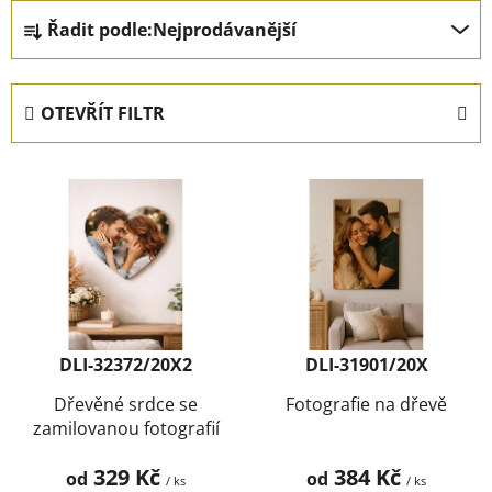
Ř
Řadit podle:
Nejprodávanější
a
z
e
OTEVŘÍT FILTR
n
í
V
p
ý
r
p
o
i
d
s
u
p
k
r
t
DLI-32372/20X2
DLI-31901/20X
o
ů
d
Dřevěné srdce se
Fotografie na dřevě
zamilovanou fotografií
u
k
329 Kč
384 Kč
od
od
/ ks
/ ks