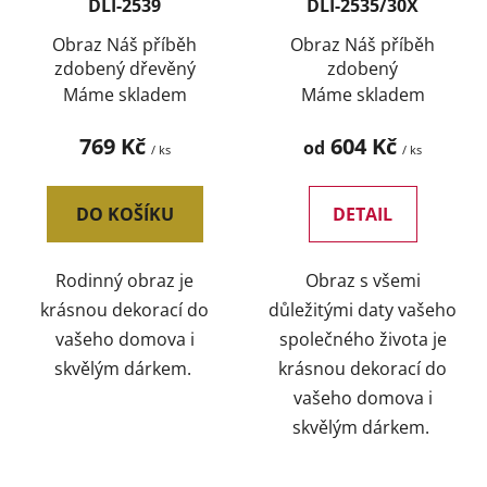
DLI-2539
DLI-2535/30X
Obraz Náš příběh
Obraz Náš příběh
zdobený dřevěný
zdobený
Máme skladem
Máme skladem
769 Kč
604 Kč
od
/ ks
/ ks
DO KOŠÍKU
DETAIL
Rodinný obraz je
Obraz s všemi
krásnou dekorací do
důležitými daty vašeho
vašeho domova i
společného života je
skvělým dárkem.
krásnou dekorací do
vašeho domova i
skvělým dárkem.