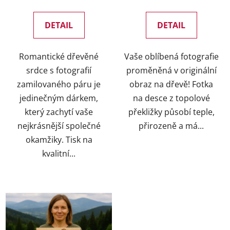
t
ů
DETAIL
DETAIL
Romantické dřevěné
Vaše oblíbená fotografie
srdce s fotografií
proměněná v originální
zamilovaného páru je
obraz na dřevě! Fotka
jedinečným dárkem,
na desce z topolové
který zachytí vaše
překližky působí teple,
nejkrásnější společné
přirozeně a má...
okamžiky. Tisk na
kvalitní...