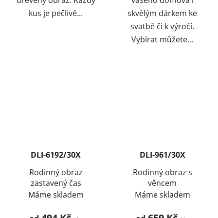
dřevěný obraz. Každý
vašeho domova i
kus je pečlivě...
skvělým dárkem ke
svatbě či k výročí.
Vybírat můžete...
DLI-6192/30X
DLI-961/30X
Rodinný obraz
Rodinný obraz s
zastavený čas
věncem
Máme skladem
Máme skladem
494 Kč
659 Kč