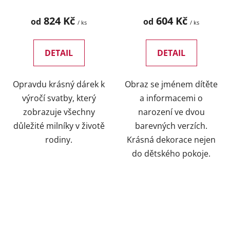
824 Kč
604 Kč
od
od
/ ks
/ ks
DETAIL
DETAIL
Opravdu krásný dárek k
Obraz se jménem dítěte
výročí svatby, který
a informacemi o
zobrazuje všechny
narození ve dvou
důležité milníky v životě
barevných verzích.
rodiny.
Krásná dekorace nejen
do dětského pokoje.