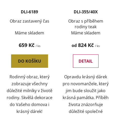
DLI-6189
DLI-355/40X
Obraz zastavený čas
Obraz s příběhem
rodiny teak
Máme skladem
Máme skladem
659 Kč
824 Kč
od
/ ks
/ ks
DO KOŠÍKU
DETAIL
Rodinný obraz, který
Opravdu krásný dárek
zobrazuje všechny
pro novomanžele, který
důležité milníky v životě
jim bude sloužit jako
rodiny. Skvělá dekorace
krásná památka. Příběh
do Vašeho domova i
života znázorňuje
krásný dárek!
důležité společné