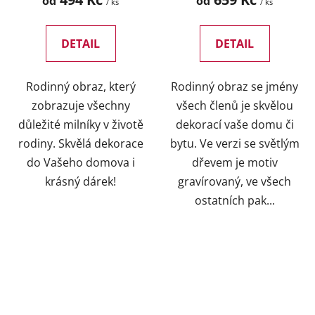
od
od
/ ks
/ ks
DETAIL
DETAIL
Rodinný obraz, který
Rodinný obraz se jmény
zobrazuje všechny
všech členů je skvělou
důležité milníky v životě
dekorací vaše domu či
rodiny. Skvělá dekorace
bytu. Ve verzi se světlým
do Vašeho domova i
dřevem je motiv
krásný dárek!
gravírovaný, ve všech
ostatních pak...