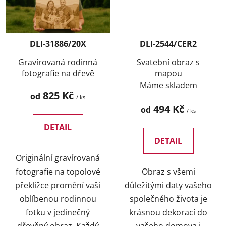
DLI-31886/20X
DLI-2544/CER2
Gravírovaná rodinná
Svatební obraz s
fotografie na dřevě
mapou
Máme skladem
825 Kč
od
/ ks
494 Kč
od
/ ks
DETAIL
DETAIL
Originální gravírovaná
fotografie na topolové
Obraz s všemi
překližce promění vaši
důležitými daty vašeho
oblíbenou rodinnou
společného života je
fotku v jedinečný
krásnou dekorací do