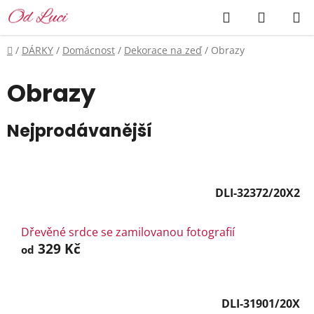
Přejít
Hledat
NÁKUP
na
KOŠÍK
obsah
Domů
/
DÁRKY
/
Domácnost
/
Dekorace na zeď
/
Obrazy
Obrazy
Nejprodávanější
DLI-32372/20X2
Dřevěné srdce se zamilovanou fotografií
329 Kč
od
DLI-31901/20X