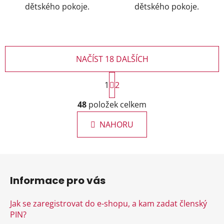
dětského pokoje.
dětského pokoje.
NAČÍST 18 DALŠÍCH
S
1
t
2
r
O
á
48
položek celkem
v
n
l
k
NAHORU
á
o
d
v
a
á
Z
c
n
á
í
í
Informace pro vás
p
p
r
a
Jak se zaregistrovat do e-shopu, a kam zadat členský
v
t
PIN?
k