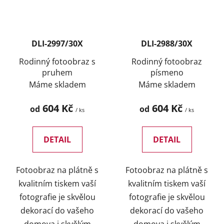
DLI-2997/30X
DLI-2988/30X
Rodinný fotoobraz s
Rodinný fotoobraz
pruhem
písmeno
Máme skladem
Máme skladem
604 Kč
604 Kč
od
od
/ ks
/ ks
DETAIL
DETAIL
Fotoobraz na plátně s
Fotoobraz na plátně s
kvalitním tiskem vaší
kvalitním tiskem vaší
fotografie je skvělou
fotografie je skvělou
dekorací do vašeho
dekorací do vašeho
domova i skvělým
domova i skvělým