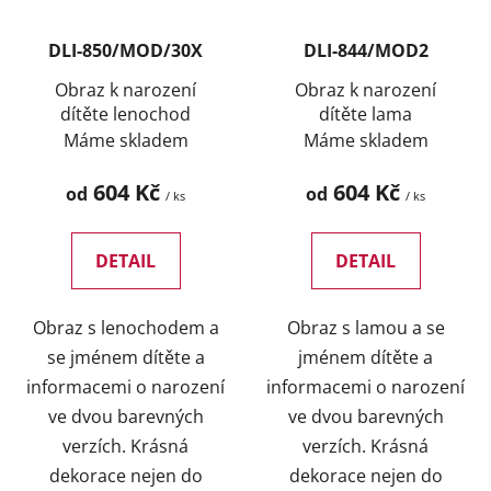
DLI-850/MOD/30X
DLI-844/MOD2
Obraz k narození
Obraz k narození
dítěte lenochod
dítěte lama
Máme skladem
Máme skladem
604 Kč
604 Kč
od
od
/ ks
/ ks
DETAIL
DETAIL
Obraz s lenochodem a
Obraz s lamou a se
se jménem dítěte a
jménem dítěte a
informacemi o narození
informacemi o narození
ve dvou barevných
ve dvou barevných
verzích. Krásná
verzích. Krásná
dekorace nejen do
dekorace nejen do