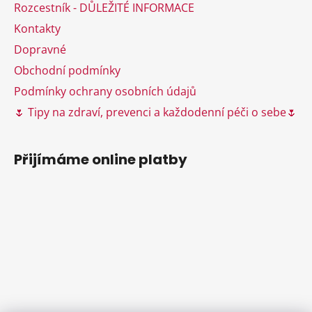
í
y
Rozcestník - DŮLEŽITÉ INFORMACE
v
Kontakty
ý
Dopravné
p
i
Obchodní podmínky
s
Podmínky ochrany osobních údajů
u
🌷 Tipy na zdraví, prevenci a každodenní péči o sebe🌷
Přijímáme online platby