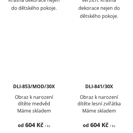
Krásná dekorace nejen
verzích. Krásná
do dětského pokoje.
dekorace nejen do
dětského pokoje.
DLI-853/MOD/30X
DLI-841/30X
Obraz k narození
Obraz k narození
dítěte medvěd
dítěte lesní zvířátka
Máme skladem
Máme skladem
604 Kč
604 Kč
od
od
/ ks
/ ks