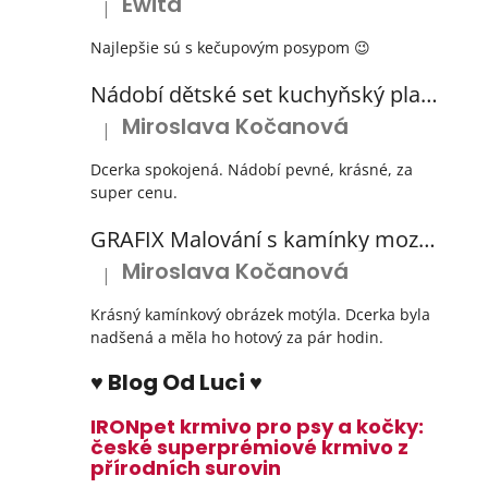
Ewita
|
Hodnocení produktu je 5 z 5 hvězdiček.
Najlepšie sú s kečupovým posypom 😉
Nádobí dětské set kuchyňský plastový s odkapávačem 3 barvy
Miroslava Kočanová
|
Hodnocení produktu je 5 z 5 hvězdiček.
Dcerka spokojená. Nádobí pevné, krásné, za
super cenu.
GRAFIX Malování s kamínky mozaika diamantový obrázek 3 druhy
Miroslava Kočanová
|
Hodnocení produktu je 5 z 5 hvězdiček.
Krásný kamínkový obrázek motýla. Dcerka byla
nadšená a měla ho hotový za pár hodin.
♥ Blog Od Luci ♥
IRONpet krmivo pro psy a kočky:
české superprémiové krmivo z
přírodních surovin