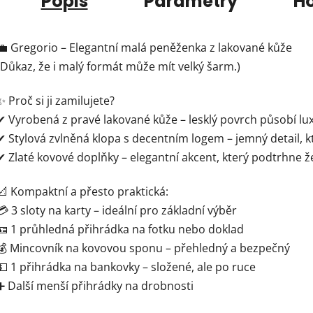
Popis
Parametry
H
💼 Gregorio – Elegantní malá peněženka z lakované kůže
(Důkaz, že i malý formát může mít velký šarm.)
✨ Proč si ji zamilujete?
✔ Vyrobená z pravé lakované kůže – lesklý povrch působí l
✔ Stylová zvlněná klopa s decentním logem – jemný detail, 
✔ Zlaté kovové doplňky – elegantní akcent, který podtrhne ž
📐 Kompaktní a přesto praktická:
💳 3 sloty na karty – ideální pro základní výběr
🪪 1 průhledná přihrádka na fotku nebo doklad
💰 Mincovník na kovovou sponu – přehledný a bezpečný
💵 1 přihrádka na bankovky – složené, ale po ruce
➕ Další menší přihrádky na drobnosti