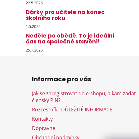
22.5.2026
Dárky pro učitele na konec
školního roku
1.5.2026
Neděle po obědě. To je ideální
čas na společné stavění!
25.1.2026
Z
á
Informace pro vás
p
a
Jak se zaregistrovat do e-shopu, a kam zadat
t
členský PIN?
í
Rozcestník - DŮLEŽITÉ INFORMACE
Kontakty
Dopravné
Obchodní podmínky