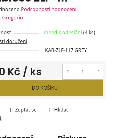
rné
dnoceno
Podrobnosti hodnocení
ení
:
Gregorio
tu
nost
Ihned k odeslání
(4 ks)
ti doručení
KAB-ZLF-117 GREY
ček.
0 Kč
/ ks
 cena:
DO KOŠÍKU
Zeptat se
Hlídat
t