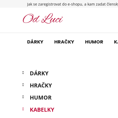
Přejít
Jak se zaregistrovat do e-shopu, a kam zadat člensk
na
obsah
DÁRKY
HRAČKY
HUMOR
K
P
K
Přeskočit
DÁRKY
a
o
kategorie
t
s
HRAČKY
e
t
g
r
HUMOR
o
a
r
KABELKY
i
n
e