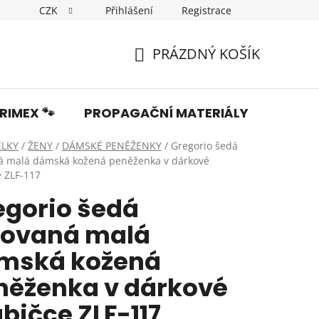
CZK
Přihlášení
Registrace
Dopravné
Obchodní podmínky
Podmínky ochrany os
PRÁZDNÝ KOŠÍK
NÁKUPNÍ
KOŠÍK
RIMEX 🐾
PROPAGAČNÍ MATERIÁLY
Fotka
ELKY
/
ŽENY
/
DÁMSKÉ PENĚŽENKY
/
Gregorio šedá
á malá dámská kožená peněženka v dárkové
e ZLF-117
egorio šedá
kovaná malá
mská kožená
něženka v dárkové
bičce ZLF-117