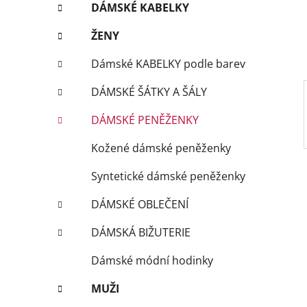
n
DÁMSKÉ KABELKY
í
p
ŽENY
a
Dámské KABELKY podle barev
n
e
DÁMSKÉ ŠÁTKY A ŠÁLY
l
DÁMSKÉ PENĚŽENKY
Kožené dámské peněženky
Syntetické dámské peněženky
DÁMSKÉ OBLEČENÍ
DÁMSKÁ BIŽUTERIE
Dámské módní hodinky
MUŽI