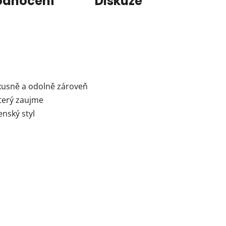
odnocení
Diskuze
uxusně a odolně zároveň
který zaujme
enský styl