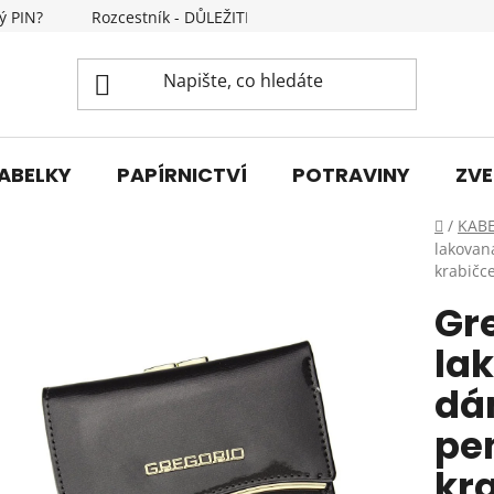
ý PIN?
Rozcestník - DŮLEŽITÉ INFORMACE
Kontakty
ABELKY
PAPÍRNICTVÍ
POTRAVINY
ZVE
Domů
/
KAB
lakovan
krabičc
Gr
la
dá
pe
kra