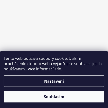
Tento web používá soubory cookie. Dalším
procházením tohoto webu vyjadřujete souhlas s jejich
používáním.. Více informací
zde
.
Nastavení
Souhlasím
Vytvořil Shoptet
Copyright 2026
Od Luci
. Všechna práva vyhrazena.