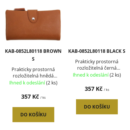
KAB-0852L80118 BROWN
KAB-0852L80118 BLACK S
S
Prakticky prostorná
rozložitelná černá
Prakticky prostorná
dámská peněženka se
Ihned k odeslání
(2 ks)
rozložitelná hnědá
stříbrnými doplňky
dámská peněženka se
Ihned k odeslání
(2 ks)
357 Kč
stříbrnými doplňky
/ ks
357 Kč
/ ks
DO KOŠÍKU
DO KOŠÍKU