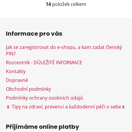
14
položek celkem
O
v
l
Z
á
á
d
Informace pro vás
p
a
a
c
Jak se zaregistrovat do e-shopu, a kam zadat členský
t
í
PIN?
í
p
Rozcestník - DŮLEŽITÉ INFORMACE
r
v
Kontakty
k
Dopravné
y
Obchodní podmínky
v
ý
Podmínky ochrany osobních údajů
p
🌷 Tipy na zdraví, prevenci a každodenní péči o sebe🌷
i
s
u
Přijímáme online platby