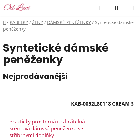
Přejít
Hledat
NÁKUP
na
KOŠÍK
obsah
Domů
/
KABELKY
/
ŽENY
/
DÁMSKÉ PENĚŽENKY
/
Syntetické dámské
peněženky
Syntetické dámské
peněženky
Nejprodávanější
KAB-0852L80118 CREAM S
Prakticky prostorná rozložitelná
krémová dámská peněženka se
stříbrnými doplňky