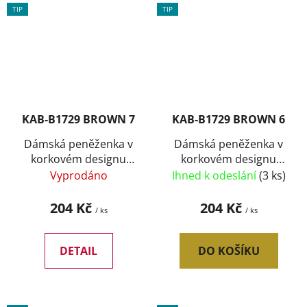
TIP
TIP
KAB-B1729 BROWN 7
KAB-B1729 BROWN 6
Dámská peněženka v
Dámská peněženka v
korkovém designu
korkovém designu
B1729 typ7
B1729 typ6
Vyprodáno
Ihned k odeslání
(3 ks)
204 Kč
204 Kč
/ ks
/ ks
DETAIL
DO KOŠÍKU