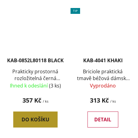
TIP
KAB-0852L80118 BLACK
KAB-4041 KHAKI
Prakticky prostorná
Briciole praktická
rozložitelná černá
tmavě béžová dámská
dámská peněženka se
peněženka s motivem
Ihned k odeslání
(3 ks)
Vyprodáno
zlatými doplňky
357 Kč
313 Kč
/ ks
/ ks
DO KOŠÍKU
DETAIL