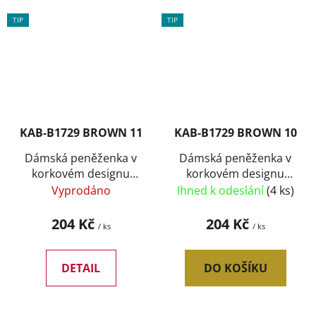
TIP
TIP
KAB-B1729 BROWN 11
KAB-B1729 BROWN 10
Dámská peněženka v
Dámská peněženka v
korkovém designu
korkovém designu
B1729 typ11
B1729 typ10
Vyprodáno
Ihned k odeslání
(4 ks)
204 Kč
204 Kč
/ ks
/ ks
DETAIL
DO KOŠÍKU