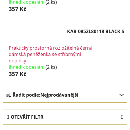
Ihned k odeslání
(2 ks)
357 Kč
KAB-0852L80118 BLACK S
Prakticky prostorná rozložitelná černá
dámská peněženka se stříbrnými
doplňky
Ihned k odeslání
(2 ks)
357 Kč
Ř
Řadit podle:
Nejprodávanější
a
z
e
OTEVŘÍT FILTR
n
í