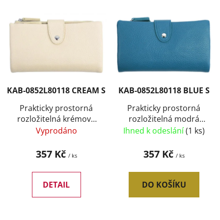
V
p
ý
r
p
o
i
d
s
u
p
k
r
t
KAB-0852L80118 CREAM S
KAB-0852L80118 BLUE S
o
ů
d
Prakticky prostorná
Prakticky prostorná
rozložitelná krémová
rozložitelná modrá
u
dámská peněženka se
dámská peněženka se
Vyprodáno
Ihned k odeslání
(1 ks)
k
stříbrnými doplňky
stříbrnými doplňky
t
357 Kč
357 Kč
/ ks
/ ks
ů
DETAIL
DO KOŠÍKU