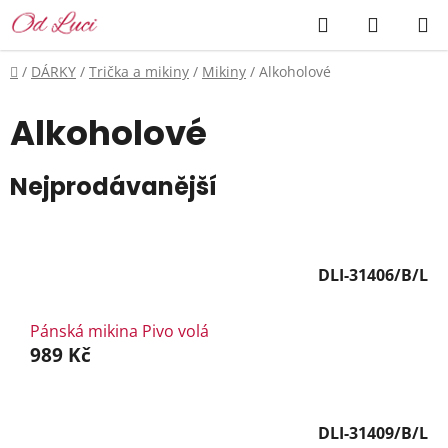
Přejít
Hledat
NÁKUP
na
KOŠÍK
obsah
Domů
/
DÁRKY
/
Trička a mikiny
/
Mikiny
/
Alkoholové
Alkoholové
Nejprodávanější
DLI-31406/B/L
Pánská mikina Pivo volá
989 Kč
DLI-31409/B/L