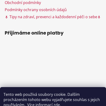
Obchodní podmínky
v
ý
Podmínky ochrany osobních údajů
p
🌷 Tipy na zdraví, prevenci a každodenní péči o sebe🌷
i
s
u
Přijímáme online platby
Tento web používá soubory cookie. Dalším
procházením tohoto webu vyjadřujete souhlas s jejich
používáním.. Více informací
zde
.