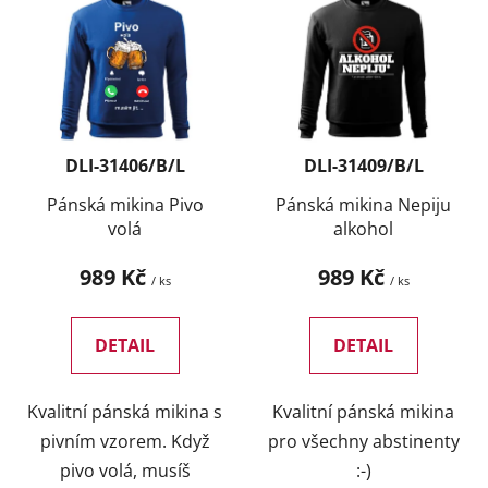
ý
r
p
o
i
d
s
u
p
k
r
t
DLI-31406/B/L
DLI-31409/B/L
o
ů
d
Pánská mikina Pivo
Pánská mikina Nepiju
volá
alkohol
u
k
989 Kč
989 Kč
/ ks
/ ks
t
ů
DETAIL
DETAIL
Kvalitní pánská mikina s
Kvalitní pánská mikina
pivním vzorem. Když
pro všechny abstinenty
pivo volá, musíš
:-)