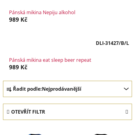
Pánská mikina Nepiju alkohol
989 Kč
DLI-31427/B/L
Pánská mikina eat sleep beer repeat
989 Kč
Ř
Řadit podle:
Nejprodávanější
a
z
e
OTEVŘÍT FILTR
n
í
V
p