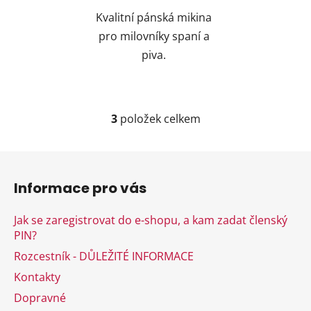
Kvalitní pánská mikina
pro milovníky spaní a
piva.
3
položek celkem
O
v
l
Z
á
á
d
Informace pro vás
p
a
a
c
Jak se zaregistrovat do e-shopu, a kam zadat členský
t
í
PIN?
í
p
Rozcestník - DŮLEŽITÉ INFORMACE
r
v
Kontakty
k
Dopravné
y