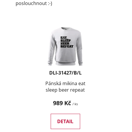
poslouchnout :-)
DLI-31427/B/L
Pánská mikina eat
sleep beer repeat
989 Kč
/ ks
DETAIL