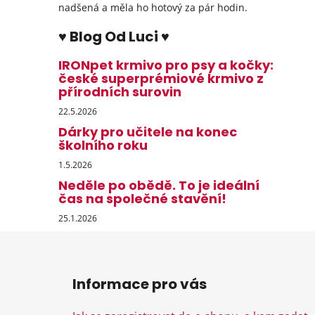
nadšená a měla ho hotový za pár hodin.
♥ Blog Od Luci ♥
IRONpet krmivo pro psy a kočky:
české superprémiové krmivo z
přírodních surovin
22.5.2026
Dárky pro učitele na konec
školního roku
1.5.2026
Neděle po obědě. To je ideální
čas na společné stavění!
25.1.2026
Z
á
Informace pro vás
p
a