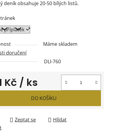
 deník obsahuje 20-50 bílých listů.
stránek
ček.
nost
Máme skladem
ti doručení
DLI-760
1 Kč
/ ks
 cena:
DO KOŠÍKU
Zeptat se
Hlídat
t