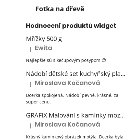
Fotka na dřevě
Hodnocení produktů widget
Mřížky 500 g
Ewita
|
Hodnocení produktu je 5 z 5 hvězdiček.
Najlepšie sú s kečupovým posypom 😉
Nádobí dětské set kuchyňský plastový s odkapávačem 3 barvy
Miroslava Kočanová
|
Hodnocení produktu je 5 z 5 hvězdiček.
Dcerka spokojená. Nádobí pevné, krásné, za
super cenu.
GRAFIX Malování s kamínky mozaika diamantový obrázek 3 druhy
Miroslava Kočanová
|
Hodnocení produktu je 5 z 5 hvězdiček.
Krásný kamínkový obrázek motýla. Dcerka byla