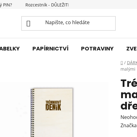
ý PIN?
Rozcestník - DŮLEŽITÉ INFORMACE
Kontakty
ABELKY
PAPÍRNICTVÍ
POTRAVINY
ZVE
Domů
/
DÁR
malými 
Tr
ma
dř
Průmě
Neoho
hodnoc
Značka
produk