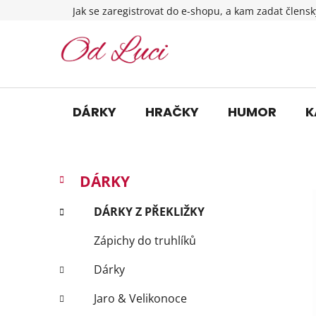
Přejít
Jak se zaregistrovat do e-shopu, a kam zadat člensk
na
obsah
DÁRKY
HRAČKY
HUMOR
K
P
K
Přeskočit
DÁRKY
a
o
kategorie
t
s
DÁRKY Z PŘEKLIŽKY
e
t
g
Zápichy do truhlíků
r
o
a
r
Dárky
i
n
e
n
Jaro & Velikonoce