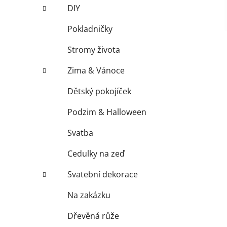
í
DIY
p
a
Pokladničky
n
Stromy života
e
l
Zima & Vánoce
Dětský pokojíček
Podzim & Halloween
Svatba
Cedulky na zeď
Svatební dekorace
Na zakázku
Dřevěná růže