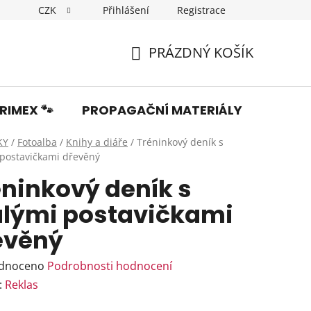
CZK
Přihlášení
Registrace
Dopravné
Obchodní podmínky
Podmínky ochrany os
PRÁZDNÝ KOŠÍK
NÁKUPNÍ
KOŠÍK
RIMEX 🐾
PROPAGAČNÍ MATERIÁLY
Fotka
KY
/
Fotoalba
/
Knihy a diáře
/
Tréninkový deník s
postavičkami dřevěný
éninkový deník s
lými postavičkami
evěný
rné
dnoceno
Podrobnosti hodnocení
ení
:
Reklas
tu