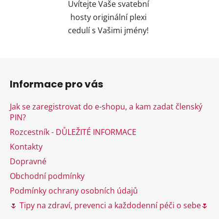
Uvítejte Vaše svatební
hosty originální plexi
cedulí s Vašimi jmény!
Z
á
Informace pro vás
p
a
Jak se zaregistrovat do e-shopu, a kam zadat členský
t
PIN?
í
Rozcestník - DŮLEŽITÉ INFORMACE
Kontakty
Dopravné
Obchodní podmínky
Podmínky ochrany osobních údajů
🌷 Tipy na zdraví, prevenci a každodenní péči o sebe🌷