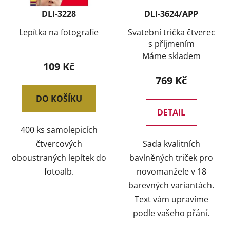
DLI-3228
DLI-3624/APP
Lepítka na fotografie
Svatební trička čtverec
s příjmením
Máme skladem
109 Kč
769 Kč
DO KOŠÍKU
DETAIL
400 ks samolepicích
čtvercových
Sada kvalitních
oboustraných lepítek do
bavlněných triček pro
fotoalb.
novomanžele v 18
barevných variantách.
Text vám upravíme
podle vašeho přání.