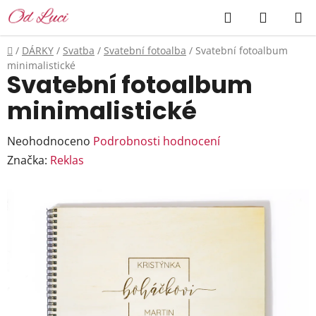
Přejít
Hledat
NÁKUP
na
KOŠÍK
obsah
Domů
/
DÁRKY
/
Svatba
/
Svatební fotoalba
/
Svatební fotoalbum
minimalistické
Svatební fotoalbum
minimalistické
Průměrné
Neohodnoceno
Podrobnosti hodnocení
hodnocení
Značka:
Reklas
produktu
je
0,0
z
5
hvězdiček.