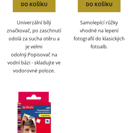
DO KOŠÍKU
DO KOŠÍKU
Univerzální bílý
Samolepící růžky
značkovač, po zaschnutí
vhodné na lepení
odolá za sucha otěru a
fotografií do klasických
je velmi
fotoalb.
odolný.Popisovač na
vodní bázi - skladujte ve
vodorovné poloze.