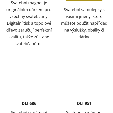
Svatební magnet je
originálním dárkem pro
Svatební samolepky s
všechny svatebčany.
vašimi jmény, které
Digitální tisk a topolové
můžete použít například
dřevo zaručují perfektní
na výslužky, obálky či
kvalitu, takže zůstane
dárky.
svatebčanům...
DLI-686
DLI-951
Svatební oznámení
Svatební oznámení