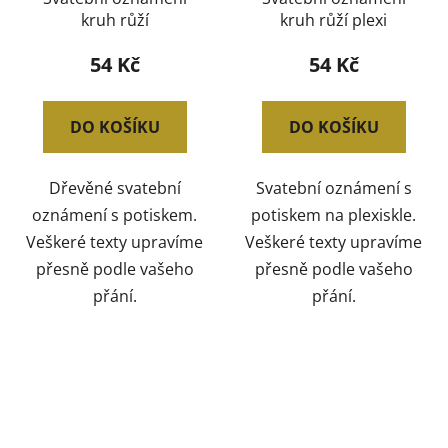
kruh růží
kruh růží plexi
54 Kč
54 Kč
DO KOŠÍKU
DO KOŠÍKU
Dřevěné svatební
Svatební oznámení s
oznámení s potiskem.
potiskem na plexiskle.
Veškeré texty upravíme
Veškeré texty upravíme
přesně podle vašeho
přesně podle vašeho
přání.
přání.