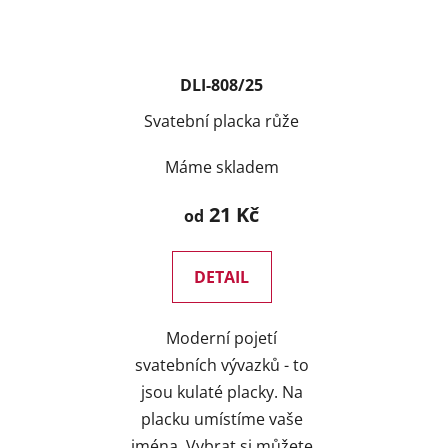
DLI-808/25
Svatební placka růže
Máme skladem
21 Kč
od
DETAIL
Moderní pojetí
svatebních vývazků - to
jsou kulaté placky. Na
placku umístíme vaše
jména. Vybrat si můžete