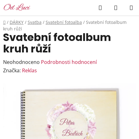
Přejít
Hledat
NÁKUP
na
KOŠÍK
obsah
Domů
/
DÁRKY
/
Svatba
/
Svatební fotoalba
/
Svatební fotoalbum
kruh růží
Svatební fotoalbum
kruh růží
Průměrné
Neohodnoceno
Podrobnosti hodnocení
hodnocení
Značka:
Reklas
produktu
je
0,0
z
5
hvězdiček.