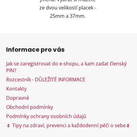
ze dvou velikostí placek -
25mm a 37mm.
Z
á
Informace pro vás
p
a
Jak se zaregistrovat do e-shopu, a kam zadat členský
t
PIN?
í
Rozcestník - DŮLEŽITÉ INFORMACE
Kontakty
Dopravné
Obchodní podmínky
Podmínky ochrany osobních údajů
🌷 Tipy na zdraví, prevenci a každodenní péči o sebe🌷