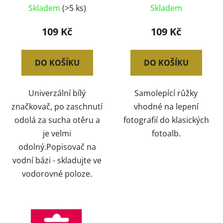
Skladem
(>5 ks)
Skladem
109 Kč
109 Kč
DO KOŠÍKU
DO KOŠÍKU
Univerzální bílý
Samolepící růžky
značkovač, po zaschnutí
vhodné na lepení
odolá za sucha otěru a
fotografií do klasických
je velmi
fotoalb.
odolný.Popisovač na
vodní bázi - skladujte ve
vodorovné poloze.