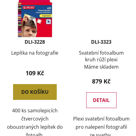
DLI-3228
DLI-3323
Lepítka na fotografie
Svatební fotoalbum
kruh růží plexi
Máme skladem
109 Kč
879 Kč
DO KOŠÍKU
DETAIL
400 ks samolepicích
čtvercových
Plexi svatební fotoalbum
oboustraných lepítek do
pro nalepení fotografií
fotoalb.
ze svatby.