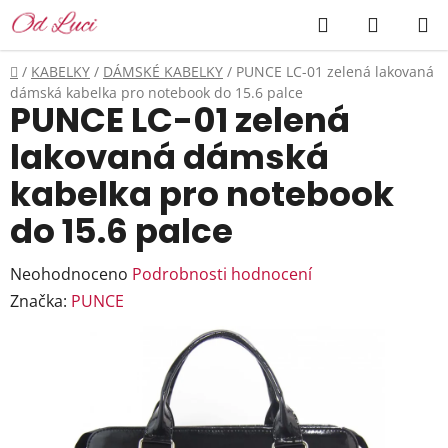
Přejít
Hledat
NÁKUP
na
KOŠÍK
obsah
Domů
/
KABELKY
/
DÁMSKÉ KABELKY
/
PUNCE LC-01 zelená lakovaná
dámská kabelka pro notebook do 15.6 palce
PUNCE LC-01 zelená
lakovaná dámská
kabelka pro notebook
do 15.6 palce
Průměrné
Neohodnoceno
Podrobnosti hodnocení
hodnocení
Značka:
PUNCE
produktu
je
0,0
z
5