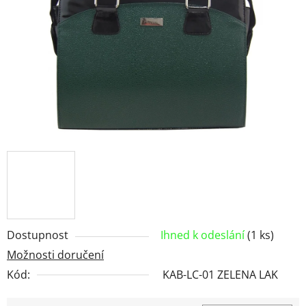
hvězdiček.
Dostupnost
Ihned k odeslání
(1 ks)
Možnosti doručení
Kód:
KAB-LC-01 ZELENA LAK