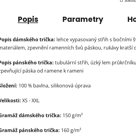
Popis
Parametry
H
Popis dámského trička:
lehce vypasovaný střih s bočními 
materiálem, zpevnění ramenních švů páskou, rukávy kratší 
Popis pánského trička:
tubulární střih, úzký lem průkrčníku
zpevňující páska od ramene k rameni
Složení:
100 % bavlna, silikonová úprava
Velikosti:
XS - XXL
Gramáž dámského trička:
150 g/m²
Gramáž pánského trička:
160 g/m²