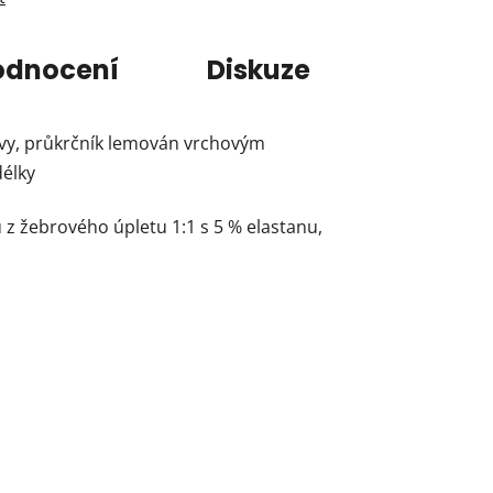
odnocení
Diskuze
švy, průkrčník lemován vrchovým
délky
 z žebrového úpletu 1:1 s 5 % elastanu,