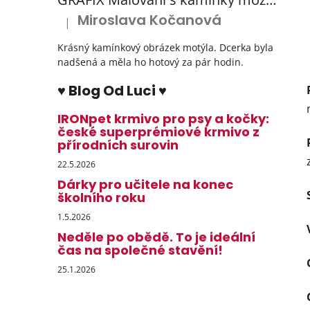
Miroslava Kočanová
|
Hodnocení produktu je 5 z 5 hvězdiček.
Krásný kamínkový obrázek motýla. Dcerka byla
nadšená a měla ho hotový za pár hodin.
♥ Blog Od Luci ♥
IRONpet krmivo pro psy a kočky:
české superprémiové krmivo z
přírodních surovin
22.5.2026
Dárky pro učitele na konec
školního roku
1.5.2026
Neděle po obědě. To je ideální
čas na společné stavění!
25.1.2026