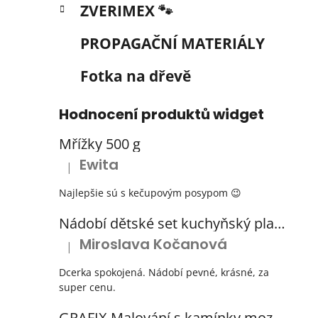
ZVERIMEX 🐾
PROPAGAČNÍ MATERIÁLY
Fotka na dřevě
Hodnocení produktů widget
Mřížky 500 g
Ewita
|
Hodnocení produktu je 5 z 5 hvězdiček.
Najlepšie sú s kečupovým posypom 😉
Nádobí dětské set kuchyňský plastový s odkapávačem 3 barvy
Miroslava Kočanová
|
Hodnocení produktu je 5 z 5 hvězdiček.
Dcerka spokojená. Nádobí pevné, krásné, za
super cenu.
GRAFIX Malování s kamínky mozaika diamantový obrázek 3 druhy