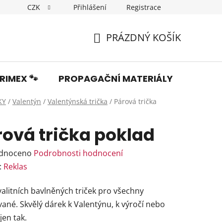
CZK
Přihlášení
Registrace
Dopravné
Obchodní podmínky
Podmínky ochrany os
PRÁZDNÝ KOŠÍK
NÁKUPNÍ
KOŠÍK
RIMEX 🐾
PROPAGAČNÍ MATERIÁLY
Fotka
KY
/
Valentýn
/
Valentýnská trička
/
Párová trička
rová trička poklad
rné
dnoceno
Podrobnosti hodnocení
ení
:
Reklas
tu
alitních bavlněných triček pro všechny
ané. Skvělý dárek k Valentýnu, k výročí nebo
jen tak.