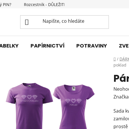
ý PIN?
Rozcestník - DŮLEŽITÉ INFORMACE
Kontakty
ABELKY
PAPÍRNICTVÍ
POTRAVINY
ZVE
Domů
/
DÁR
poklad
Pá
Průmě
Neoho
hodnoc
Značka
produk
Sada kv
je
zamilov
0,0
prostě 
z