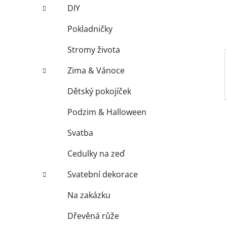
í
DIY
p
a
Pokladničky
n
Stromy života
e
l
Zima & Vánoce
Dětský pokojíček
Podzim & Halloween
Svatba
Cedulky na zeď
Svatební dekorace
Na zakázku
Dřevěná růže