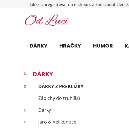
Přejít
Jak se zaregistrovat do e-shopu, a kam zadat člensk
na
obsah
DÁRKY
HRAČKY
HUMOR
K
P
K
Přeskočit
DÁRKY
a
o
kategorie
t
s
DÁRKY Z PŘEKLIŽKY
e
t
g
Zápichy do truhlíků
r
o
a
r
Dárky
i
n
e
n
Jaro & Velikonoce