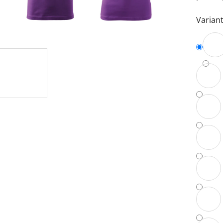
5
Variant
hvězdi