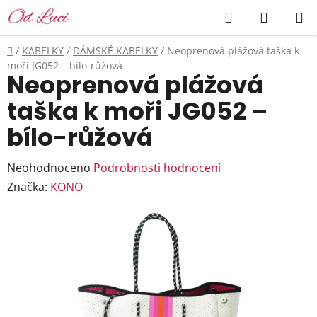
Přejít
Hledat
NÁKUP
na
KOŠÍK
obsah
Domů
/
KABELKY
/
DÁMSKÉ KABELKY
/
Neoprenová plážová taška k
moři JG052 – bílo-růžová
Neoprenová plážová
taška k moři JG052 –
bílo-růžová
Průměrné
Neohodnoceno
Podrobnosti hodnocení
hodnocení
Značka:
KONO
produktu
je
0,0
z
5
hvězdiček.