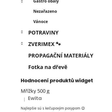
Gastro obaly
Nezařazeno
Vánoce
POTRAVINY
ZVERIMEX 🐾
PROPAGAČNÍ MATERIÁLY
Fotka na dřevě
Hodnocení produktů widget
Mřížky 500 g
Ewita
|
Hodnocení produktu je 5 z 5 hvězdiček.
Najlepšie sú s kečupovým posypom 😉