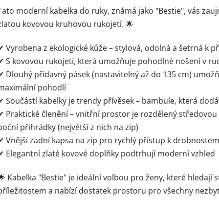
Tato moderní kabelka do ruky, známá jako "Bestie", vás zauj
zlatou kovovou kruhovou rukojetí. 🌟
✔ Vyrobena z ekologické kůže – stylová, odolná a šetrná k p
✔ S kovovou rukojetí, která umožňuje pohodlné nošení v ru
✔ Dlouhý přídavný pásek (nastavitelný až do 135 cm) umožň
maximální pohodlí
✔ Součástí kabelky je trendy přívěsek – bambule, která dod
✔ Praktické členění – vnitřní prostor je rozdělený středovou
boční přihrádky (největší z nich na zip)
✔ Vnější zadní kapsa na zip pro rychlý přístup k drobnoste
✔ Elegantní zlaté kovové doplňky podtrhují moderní vzhled
🌟 Kabelka "Bestie" je ideální volbou pro ženy, které hledají
příležitostem a nabízí dostatek prostoru pro všechny nezbyt