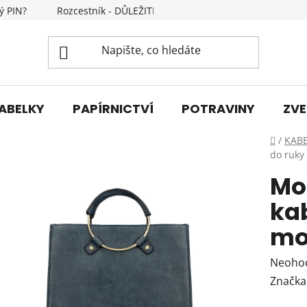
ý PIN?
Rozcestník - DŮLEŽITÉ INFORMACE
Kontakty
ABELKY
PAPÍRNICTVÍ
POTRAVINY
ZVE
Domů
/
KAB
do ruky
Mo
ka
mo
Průmě
Neoho
hodnoc
Značka
produk