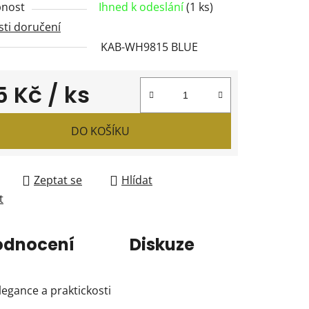
nost
Ihned k odeslání
(1 ks)
ti doručení
KAB-WH9815 BLUE
ček.
5 Kč
/ ks
 cena:
DO KOŠÍKU
Zeptat se
Hlídat
t
odnocení
Diskuze
legance a praktickosti