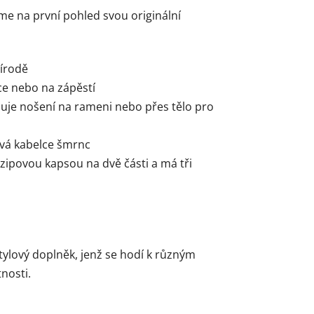
me na první pohled svou originální
řírodě
ce nebo na zápěstí
uje nošení na rameni nebo přes tělo pro
ává kabelce šmrnc
 zipovou kapsou na dvě části a má tři
m
 stylový doplněk, jenž se hodí k různým
nosti.