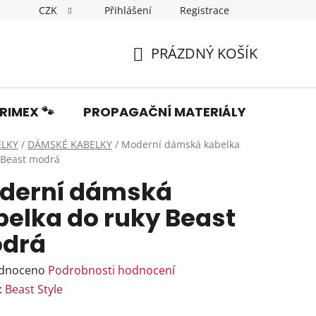
CZK
Přihlášení
Registrace
Dopravné
Obchodní podmínky
Podmínky ochrany os
PRÁZDNÝ KOŠÍK
NÁKUPNÍ
KOŠÍK
RIMEX 🐾
PROPAGAČNÍ MATERIÁLY
Fotka
ELKY
/
DÁMSKÉ KABELKY
/
Moderní dámská kabelka
 Beast modrá
derní dámská
belka do ruky Beast
drá
rné
dnoceno
Podrobnosti hodnocení
ení
:
Beast Style
tu