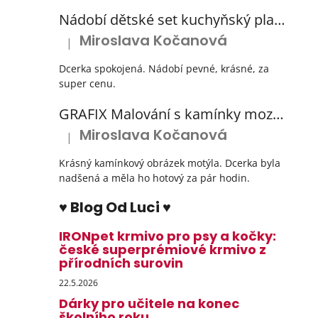
Nádobí dětské set kuchyňský plastový s odkapávačem 3 barvy
Miroslava Kočanová
|
Hodnocení produktu je 5 z 5 hvězdiček.
Dcerka spokojená. Nádobí pevné, krásné, za
super cenu.
GRAFIX Malování s kamínky mozaika diamantový obrázek 3 druhy
Miroslava Kočanová
|
Hodnocení produktu je 5 z 5 hvězdiček.
Krásný kamínkový obrázek motýla. Dcerka byla
nadšená a měla ho hotový za pár hodin.
♥ Blog Od Luci ♥
IRONpet krmivo pro psy a kočky:
české superprémiové krmivo z
přírodních surovin
22.5.2026
Dárky pro učitele na konec
školního roku