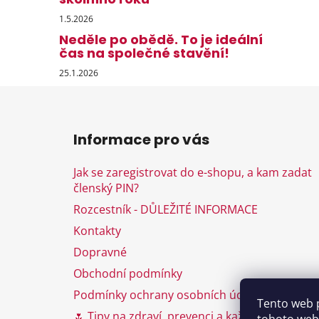
1.5.2026
Neděle po obědě. To je ideální
čas na společné stavění!
25.1.2026
Z
á
Informace pro vás
p
a
Jak se zaregistrovat do e-shopu, a kam zadat
t
členský PIN?
í
Rozcestník - DŮLEŽITÉ INFORMACE
Kontakty
Dopravné
Obchodní podmínky
Podmínky ochrany osobních údajů
Tento web 
🌷 Tipy na zdraví, prevenci a každodenní péči 