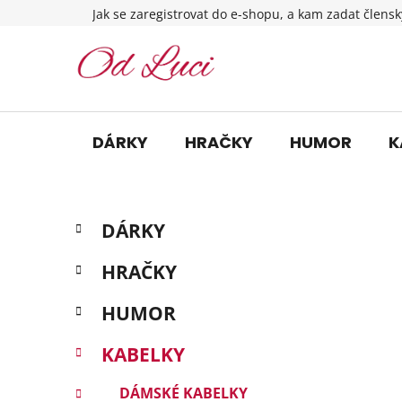
Přejít
Jak se zaregistrovat do e-shopu, a kam zadat člensk
na
obsah
DÁRKY
HRAČKY
HUMOR
K
P
K
Přeskočit
DÁRKY
a
o
kategorie
t
s
HRAČKY
e
t
g
r
HUMOR
o
a
r
KABELKY
i
n
e
n
DÁMSKÉ KABELKY