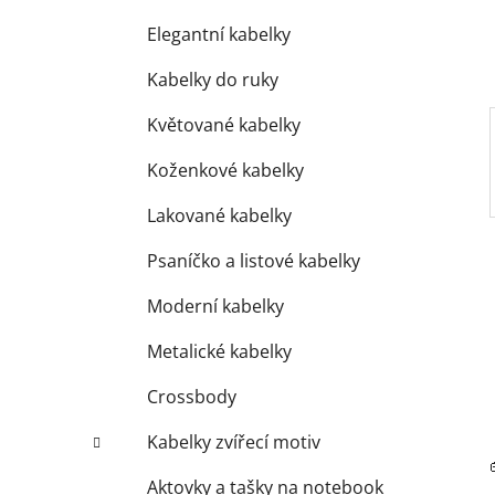
í
p
Elegantní kabelky
a
Kabelky do ruky
n
e
Květované kabelky
l
Koženkové kabelky
Lakované kabelky
Psaníčko a listové kabelky
Moderní kabelky
Metalické kabelky
Crossbody
Kabelky zvířecí motiv
Aktovky a tašky na notebook