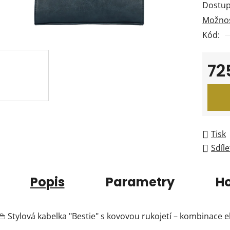
Dostup
je
Možnos
0,0
Kód:
z
5
hvězdi
72
Měrná
Tisk
Sdíle
Popis
Parametry
H
👜 Stylová kabelka "Bestie" s kovovou rukojetí – kombinace e