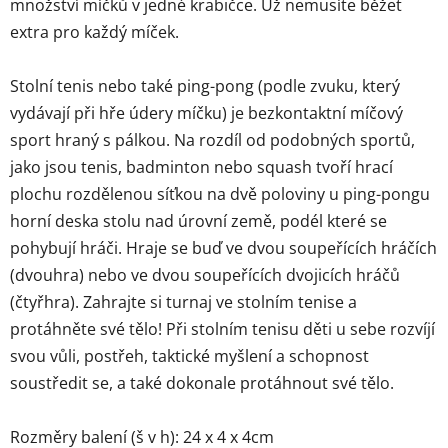
množství míčků v jedné krabičce. Už nemusíte běžet
extra pro každý míček.
Stolní tenis nebo také ping-pong (podle zvuku, který
vydávají při hře údery míčku) je bezkontaktní míčový
sport hraný s pálkou. Na rozdíl od podobných sportů,
jako jsou tenis, badminton nebo squash tvoří hrací
plochu rozdělenou síťkou na dvě poloviny u ping-pongu
horní deska stolu nad úrovní země, podél které se
pohybují hráči. Hraje se buď ve dvou soupeřících hráčích
(dvouhra) nebo ve dvou soupeřících dvojicích hráčů
(čtyřhra). Zahrajte si turnaj ve stolním tenise a
protáhněte své tělo! Při stolním tenisu děti u sebe rozvíjí
svou vůli, postřeh, taktické myšlení a schopnost
soustředit se, a také dokonale protáhnout své tělo.
Rozměry balení (š v h): 24 x 4 x 4cm