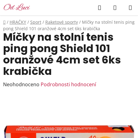
Přejít
Hledat
NÁKUP
na
KOŠÍK
obsah
Domů
/
HRAČKY
/
Sport
/
Raketové sporty
/
Míčky na stolní tenis ping
pong Shield 101 oranžové 4cm set 6ks krabička
Míčky na stolní tenis
ping pong Shield 101
oranžové 4cm set 6ks
krabička
Průměrné
Neohodnoceno
Podrobnosti hodnocení
hodnocení
produktu
je
0,0
z
5