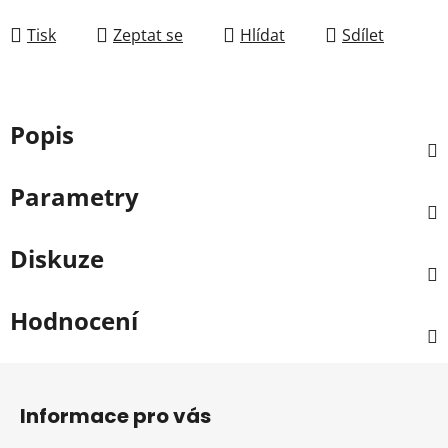
Tisk
Zeptat se
Hlídat
Sdílet
Popis
Parametry
Diskuze
Hodnocení
Z
á
Informace pro vás
p