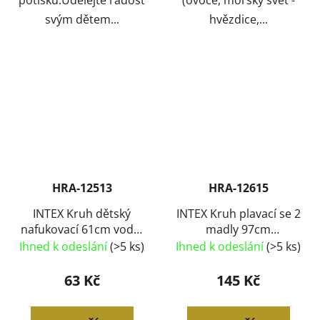
svým dětem...
hvězdice,...
HRA-12513
HRA-12615
INTEX Kruh dětský
INTEX Kruh plavací se 2
nafukovací 61cm vodní
madly 97cm
svět plavací kolo do
nafukovací kolo do
Ihned k odeslání
(>5 ks)
Ihned k odeslání
(>5 ks)
vody 5 druhů 59242
vody 3 druhy 58263
63 Kč
145 Kč