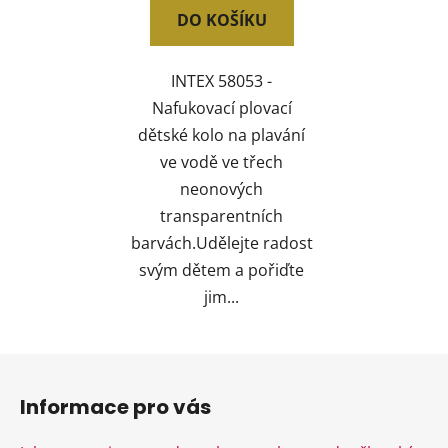
DO KOŠÍKU
INTEX 58053 -
Nafukovací plovací
dětské kolo na plavání
ve vodě ve třech
neonových
transparentních
barvách.Udělejte radost
svým dětem a pořiďte
jim...
Z
á
Informace pro vás
p
a