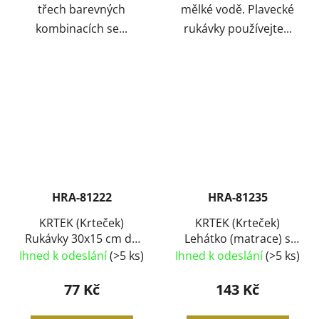
třech barevných
mělké vodě. Plavecké
kombinacích se...
rukávky používejte...
HRA-81222
HRA-81235
KRTEK (Krteček)
KRTEK (Krteček)
Rukávky 30x15 cm do
Lehátko (matrace) s
vody
průzorem 76 x 53 cm
Ihned k odeslání
(>5 ks)
Ihned k odeslání
(>5 ks)
NAFUKOVACÍ do vody
77 Kč
143 Kč