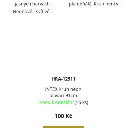
jasných barvách.
plameňák). Kruh není v...
Neonové - svítivé...
HRA-12511
INTEX Kruh neon
plavací 91cm
nafukovací kolo do
Ihned k odeslání
(>5 ks)
vody 3 barvy 59262
100 Kč