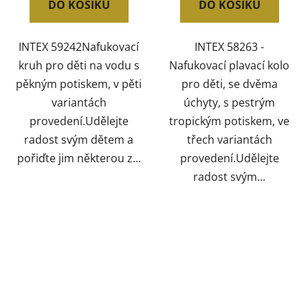
DO KOŠÍKU
DO KOŠÍKU
INTEX 59242Nafukovací
INTEX 58263 -
kruh pro děti na vodu s
Nafukovací plavací kolo
pěkným potiskem, v pěti
pro děti, se dvěma
variantách
úchyty, s pestrým
provedení.Udělejte
tropickým potiskem, ve
radost svým dětem a
třech variantách
pořiďte jim některou z...
provedení.Udělejte
radost svým...