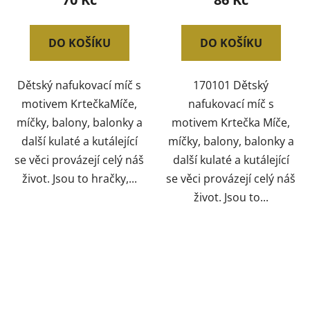
DO KOŠÍKU
DO KOŠÍKU
Dětský nafukovací míč s
170101 Dětský
motivem KrtečkaMíče,
nafukovací míč s
míčky, balony, balonky a
motivem Krtečka Míče,
další kulaté a kutálející
míčky, balony, balonky a
se věci provázejí celý náš
další kulaté a kutálející
život. Jsou to hračky,...
se věci provázejí celý náš
život. Jsou to...