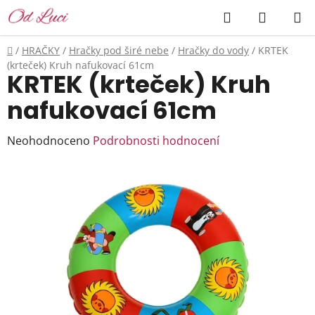
Přejít
Hledat
NÁKUP
na
KOŠÍK
obsah
Domů
/
HRAČKY
/
Hračky pod širé nebe
/
Hračky do vody
/
KRTEK
(krteček) Kruh nafukovací 61cm
KRTEK (krteček) Kruh
nafukovací 61cm
Průměrné
Neohodnoceno
Podrobnosti hodnocení
hodnocení
produktu
je
0,0
z
5
hvězdiček.