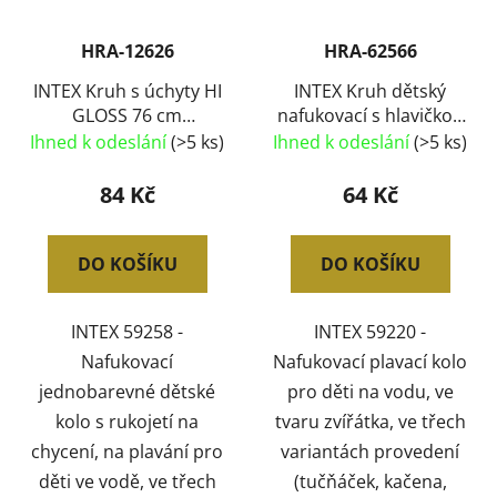
HRA-12626
HRA-62566
INTEX Kruh s úchyty HI
INTEX Kruh dětský
GLOSS 76 cm
nafukovací s hlavičkou
NAFUKOVACÍ KOLO do
zvířátka do vody 3
Ihned k odeslání
(>5 ks)
Ihned k odeslání
(>5 ks)
vody 3 barvy
druhy 59220
84 Kč
64 Kč
DO KOŠÍKU
DO KOŠÍKU
INTEX 59258 -
INTEX 59220 -
Nafukovací
Nafukovací plavací kolo
jednobarevné dětské
pro děti na vodu, ve
kolo s rukojetí na
tvaru zvířátka, ve třech
chycení, na plavání pro
variantách provedení
děti ve vodě, ve třech
(tučňáček, kačena,