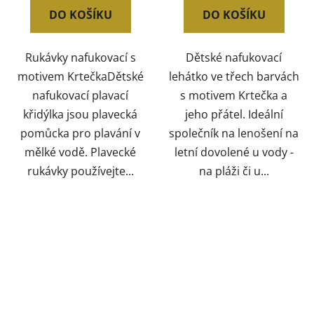
DO KOŠÍKU
DO KOŠÍKU
Rukávky nafukovací s
Dětské nafukovací
motivem KrtečkaDětské
lehátko ve třech barvách
nafukovací plavací
s motivem Krtečka a
křidýlka jsou plavecká
jeho přátel. Ideální
pomůcka pro plavání v
společník na lenošení na
mělké vodě. Plavecké
letní dovolené u vody -
rukávky používejte...
na pláži či u...