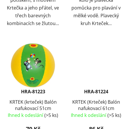
potiskem, s motivem
kolo je plavecká
Krtečka a jeho přátel, ve
pomůcka pro plavání v
třech barevných
mělké vodě. Plavecký
kombinacích se žlutou...
kruh Krteček...
HRA-81223
HRA-81224
KRTEK (krteček) Balón
KRTEK (Krteček) Balón
nafukovací 51cm
nafukovací 61cm
Ihned k odeslání
(>5 ks)
Ihned k odeslání
(>5 ks)
70 Kč
86 Kč