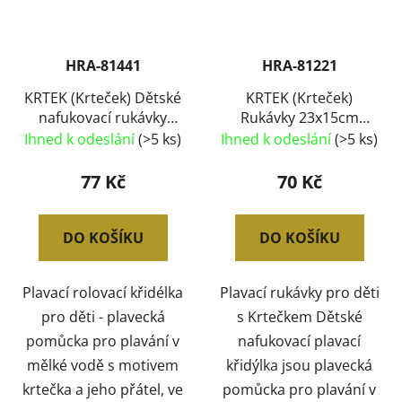
HRA-81441
HRA-81221
KRTEK (Krteček) Dětské
KRTEK (Krteček)
nafukovací rukávky
Rukávky 23x15cm
18x17cm do vody 3
dětská nafukovací
Ihned k odeslání
(>5 ks)
Ihned k odeslání
(>5 ks)
barvy
křidélka
77 Kč
70 Kč
DO KOŠÍKU
DO KOŠÍKU
Plavací rolovací křidélka
Plavací rukávky pro děti
pro děti - plavecká
s Krtečkem Dětské
pomůcka pro plavání v
nafukovací plavací
mělké vodě s motivem
křidýlka jsou plavecká
krtečka a jeho přátel, ve
pomůcka pro plavání v