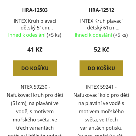
HRA-12503
HRA-12512
INTEX Kruh plavací
INTEX Kruh plavací
dětský 51cm
dětský 61cm
nafukovací kolo
nafukovací kolo
Ihned k odeslání
(>5 ks)
Ihned k odeslání
(>5 ks)
mořský svět do vody 3
mořský svět do vody 3
druhy
druhy 59241
41 Kč
52 Kč
DO KOŠÍKU
DO KOŠÍKU
INTEX 59230 -
INTEX 59241 -
Nafukovací kruh pro děti
Nafukovací kolo pro děti
(51cm), na plavání ve
na plavání ve vodě s
vodě, s motivem
motivem mořského
mořského světa, ve
světa, ve třech
třech variantách
variantách potisku
potisku.Udělejte radost
(ovoce, mořský svět -