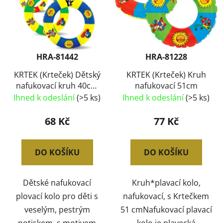
HRA-81442
HRA-81228
KRTEK (Krteček) Dětský
KRTEK (Krteček) Kruh
nafukovací kruh 40cm
nafukovací 51cm
do vody 3 barvy
Ihned k odeslání
(>5 ks)
Ihned k odeslání
(>5 ks)
68 Kč
77 Kč
DO KOŠÍKU
DO KOŠÍKU
Dětské nafukovací
Kruh*plavací kolo,
plovací kolo pro děti s
nafukovací, s Krtečkem
veselým, pestrým
51 cmNafukovací plavací