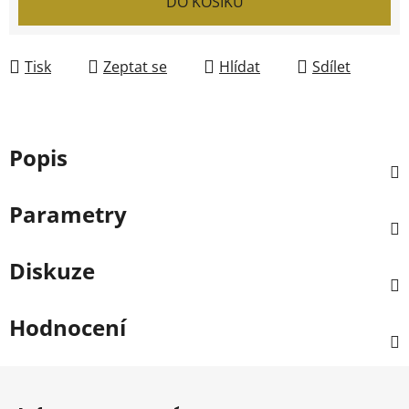
DO KOŠÍKU
Tisk
Zeptat se
Hlídat
Sdílet
Popis
Parametry
Diskuze
Hodnocení
Z
á