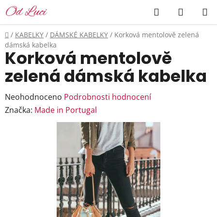
Přejít
Hledat
NÁKUP
na
KOŠÍK
obsah
Domů
/
KABELKY
/
DÁMSKÉ KABELKY
/
Korková mentolově zelená
dámská kabelka
Korková mentolově
zelená dámská kabelka
Průměrné
Neohodnoceno
Podrobnosti hodnocení
hodnocení
Značka:
Made in Portugal
produktu
je
0,0
z
5
hvězdiček.