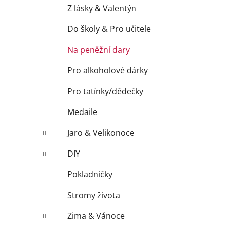
í
Z lásky & Valentýn
p
a
Do školy & Pro učitele
n
Na peněžní dary
e
l
Pro alkoholové dárky
Pro tatínky/dědečky
Medaile
Jaro & Velikonoce
DIY
Pokladničky
Stromy života
Zima & Vánoce