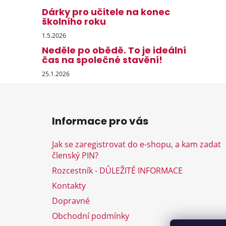
Dárky pro učitele na konec
školního roku
1.5.2026
Neděle po obědě. To je ideální
čas na společné stavění!
25.1.2026
Z
á
Informace pro vás
p
a
Jak se zaregistrovat do e-shopu, a kam zadat
t
členský PIN?
í
Rozcestník - DŮLEŽITÉ INFORMACE
Kontakty
Dopravné
Obchodní podmínky