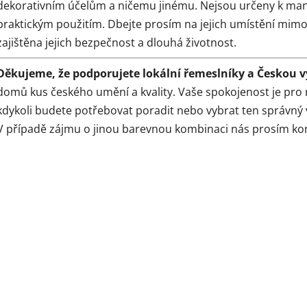
dekorativním účelům a ničemu jinému. Nejsou určeny k manip
praktickým použitím. Dbejte prosím na jejich umístění mimo 
zajištěna jejich bezpečnost a dlouhá životnost.
Děkujeme, že podporujete lokální řemeslníky a Českou v
domů kus českého umění a kvality. Vaše spokojenost je pro 
kdykoli budete potřebovat poradit nebo vybrat ten správný 
V případě zájmu o jinou barevnou kombinaci nás prosím ko