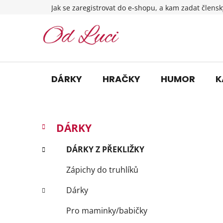
Přejít
Jak se zaregistrovat do e-shopu, a kam zadat člensk
na
obsah
DÁRKY
HRAČKY
HUMOR
K
P
K
Přeskočit
DÁRKY
a
o
kategorie
t
s
DÁRKY Z PŘEKLIŽKY
e
t
g
Zápichy do truhlíků
r
o
a
r
Dárky
i
n
e
n
Pro maminky/babičky