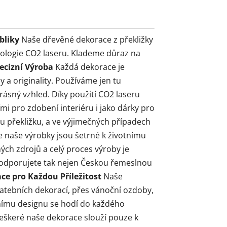
bliky
Naše dřevěné dekorace z překližky
nologie CO2 laseru. Klademe důraz na
ecizní Výroba
Každá dekorace je
 a originality. Používáme jen tu
krásný vzhled. Díky použití CO2 laseru
ími pro zdobení interiéru i jako dárky pro
u překližku, a ve výjimečných případech
e naše výrobky jsou šetrné k životnímu
ých zdrojů a celý proces výroby je
Podporujete tak nejen Českou řemeslnou
ce pro Každou Příležitost
Naše
vatebních dekorací, přes vánoční ozdoby,
nímu designu se hodí do každého
eškeré naše dekorace slouží pouze k