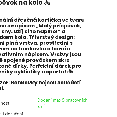
pěvek na kolo 🚴
nální dřevěná kartička ve tvaru
nu s nápisem „Malý příspěvek,
 sny. Užíj si to naplno!“ a
ček.
kem kola. Třívrstvý design:
í plná vrstva, prostřední s
zem na bankovku a horní s
rativním nápisem. Vrstvy jsou
ě spojené provázkem skrz
ané dírky. Perfektní dárek pro
níky cyklistiky a sportu! 🚲
zor: Bankovky nejsou součástí
í.
Dodání max 5 pracovních
nost
dní
ti doručení