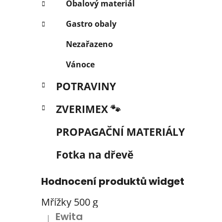
Obalový materiál
Gastro obaly
Nezařazeno
Vánoce
POTRAVINY
ZVERIMEX 🐾
PROPAGAČNÍ MATERIÁLY
Fotka na dřevě
Hodnocení produktů widget
Mřížky 500 g
Ewita
|
Hodnocení produktu je 5 z 5 hvězdiček.