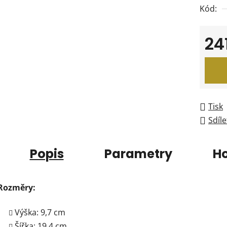
Kód:
24
Měrná
Tisk
Sdíle
Popis
Parametry
H
Rozměry:
Výška: 9,7 cm
Šířka: 19,4 cm