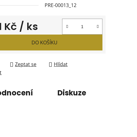
PRE-00013_12
1 Kč
/ ks
 cena:
DO KOŠÍKU
Zeptat se
Hlídat
t
odnocení
Diskuze