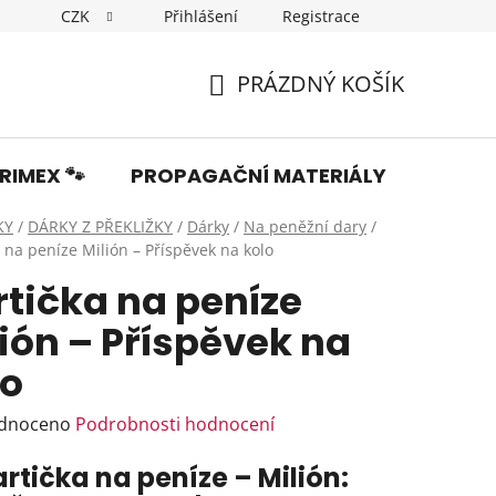
CZK
Přihlášení
Registrace
Dopravné
Obchodní podmínky
Podmínky ochrany os
PRÁZDNÝ KOŠÍK
NÁKUPNÍ
KOŠÍK
RIMEX 🐾
PROPAGAČNÍ MATERIÁLY
Fotka
KY
/
DÁRKY Z PŘEKLIŽKY
/
Dárky
/
Na peněžní dary
/
 na peníze Milión – Příspěvek na kolo
rtička na peníze
ión – Příspěvek na
lo
rné
dnoceno
Podrobnosti hodnocení
ení
artička na peníze – Milión:
tu