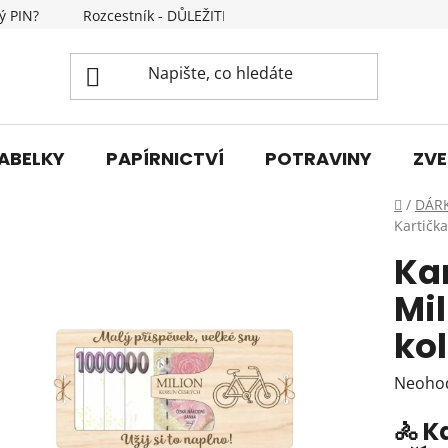
ý PIN?
Rozcestník - DŮLEŽITÉ INFORMACE
Kontakty
ABELKY
PAPÍRNICTVÍ
POTRAVINY
ZVE
Domů
/
DÁR
Kartička
Ka
Mil
ko
Průmě
Neoho
hodnoc
🚴 K
produk