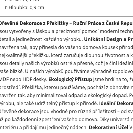
Hloubka: 0,9 cm
Dřevěná Dekorace z Překližky – Ruční Práce z České Repu
jsou vytvořeny s láskou a precizností pomocí moderní tech
detail a jedinečnost každého výrobku.
Unikátní Design a Pr
navržena tak, aby přinesla do vašeho domova kousek přírody
nejkvalitnější překližku, která zaručuje dlouhou životnost a 
jsou detaily našich výrobků ostré a přesné, což je činí ideáln
vaše blízké. U našich výrobků používáme výhradně topolovo
MDF nebo HDF desky.
Ekologický Přístup
Jsme hrdí na to, ž
prostředí. Překližka, kterou používáme, pochází z obnoviteln
navržen tak, aby minimalizoval odpad a ekologický dopad. 
výrobu, ale také udržitelný přístup k přírodě.
Ideální Dekora
dřevěné dekorace jsou vhodné pro různé příležitosti – od s
až po každodenní zpestření vašeho domova. Díky univerzál
interiéru a přidají mu jedinečný nádech.
Dekorativní Účel
V