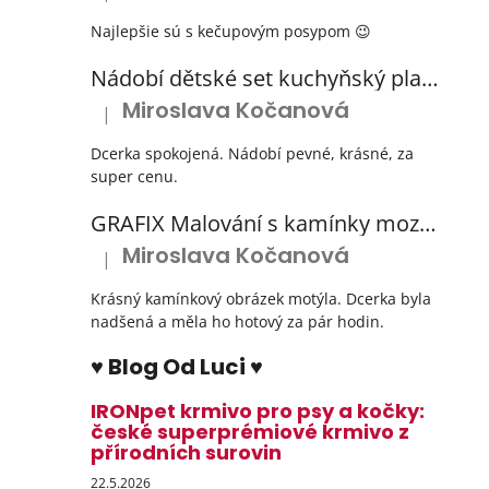
Najlepšie sú s kečupovým posypom 😉
Nádobí dětské set kuchyňský plastový s odkapávačem 3 barvy
Miroslava Kočanová
|
Hodnocení produktu je 5 z 5 hvězdiček.
Dcerka spokojená. Nádobí pevné, krásné, za
super cenu.
GRAFIX Malování s kamínky mozaika diamantový obrázek 3 druhy
Miroslava Kočanová
|
Hodnocení produktu je 5 z 5 hvězdiček.
Krásný kamínkový obrázek motýla. Dcerka byla
nadšená a měla ho hotový za pár hodin.
♥ Blog Od Luci ♥
IRONpet krmivo pro psy a kočky:
české superprémiové krmivo z
přírodních surovin
22.5.2026