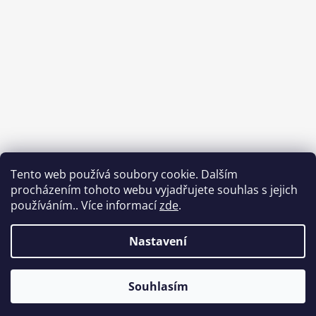
Tento web používá soubory cookie. Dalším
procházením tohoto webu vyjadřujete souhlas s jejich
používáním.. Více informací
zde
.
Nastavení
Souhlasím
Vytvořil Shoptet
Copyright 2026
Od Luci
. Všechna práva vyhrazena.