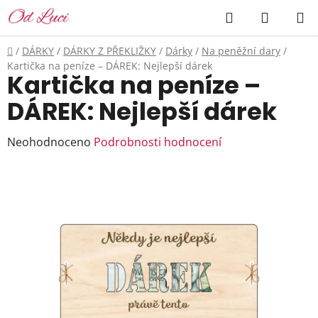
Přejít
Hledat
NÁKUP
na
KOŠÍK
obsah
Domů
/
DÁRKY
/
DÁRKY Z PŘEKLIŽKY
/
Dárky
/
Na peněžní dary
/
Kartička na peníze – DÁREK: Nejlepší dárek
Kartička na peníze –
DÁREK: Nejlepší dárek
Průměrné
Neohodnoceno
Podrobnosti hodnocení
hodnocení
produktu
je
0,0
z
5
hvězdiček.