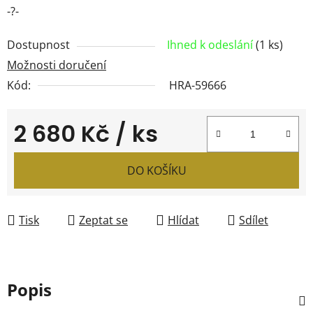
-?-
Dostupnost
Ihned k odeslání
(1 ks)
Možnosti doručení
Kód:
HRA-59666
2 680 Kč
/ ks
Měrná cena:
DO KOŠÍKU
Tisk
Zeptat se
Hlídat
Sdílet
Popis