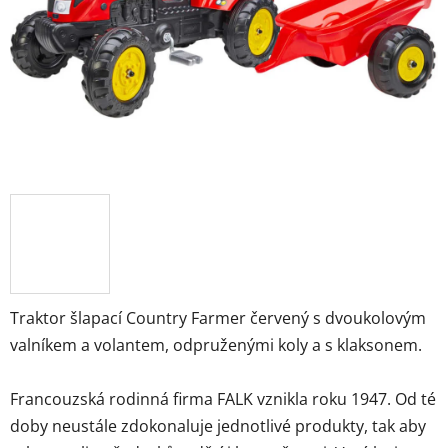
hvězdiček.
Traktor šlapací Country Farmer červený s dvoukolovým
valníkem a volantem, odpruženými koly a s klaksonem.
Francouzská rodinná firma FALK vznikla roku 1947. Od té
doby neustále zdokonaluje jednotlivé produkty, tak aby