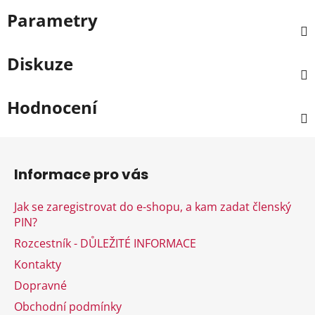
Parametry
Diskuze
Hodnocení
Z
á
Informace pro vás
p
a
Jak se zaregistrovat do e-shopu, a kam zadat členský
t
PIN?
í
Rozcestník - DŮLEŽITÉ INFORMACE
Kontakty
Dopravné
Obchodní podmínky