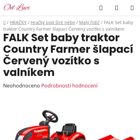
Přejít
Hledat
NÁKUP
na
KOŠÍK
obsah
Domů
/
HRAČKY
/
Hračky pod širé nebe
/
Malý řidič
/
FALK Set baby
traktor Country Farmer šlapací Červený vozítko s valníkem
FALK Set baby traktor
Country Farmer šlapací
Červený vozítko s
valníkem
Průměrné
Neohodnoceno
Podrobnosti hodnocení
hodnocení
produktu
je
0,0
z
5