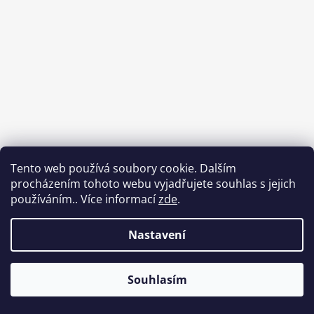
Tento web používá soubory cookie. Dalším
procházením tohoto webu vyjadřujete souhlas s jejich
používáním.. Více informací
zde
.
Nastavení
Souhlasím
Vytvořil Shoptet
Copyright 2026
Od Luci
. Všechna práva vyhrazena.