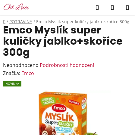
Přejít
Hledat
NÁKUP
na
KOŠÍK
obsah
Domů
/
POTRAVINY
/
Emco Myslík super kuličky jablko+skořice 300g
Emco Myslík super
kuličky jablko+skořice
300g
Průměrné
Neohodnoceno
Podrobnosti hodnocení
hodnocení
Značka:
Emco
produktu
NOVINKA
je
0,0
z
5
hvězdiček.