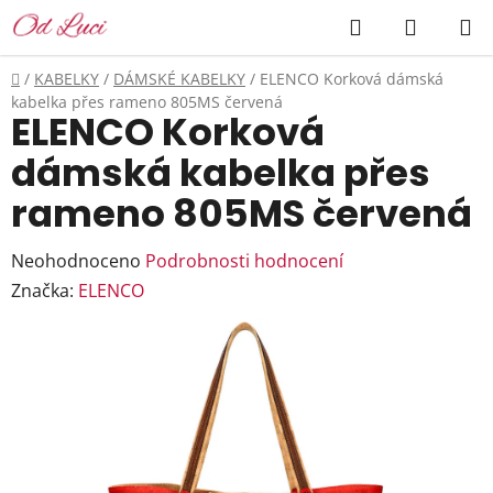
Přejít
Hledat
NÁKUP
na
KOŠÍK
obsah
Domů
/
KABELKY
/
DÁMSKÉ KABELKY
/
ELENCO Korková dámská
kabelka přes rameno 805MS červená
ELENCO Korková
dámská kabelka přes
rameno 805MS červená
Průměrné
Neohodnoceno
Podrobnosti hodnocení
hodnocení
Značka:
ELENCO
produktu
je
0,0
z
5
hvězdiček.