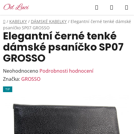
Přejít
Hledat
NÁKUP
na
KOŠÍK
obsah
Domů
/
KABELKY
/
DÁMSKÉ KABELKY
/
Elegantní černé tenké dámské
psaníčko SP07 GROSSO
Elegantní černé tenké
dámské psaníčko SP07
GROSSO
Průměrné
Neohodnoceno
Podrobnosti hodnocení
hodnocení
Značka:
GROSSO
produktu
TIP
je
0,0
z
5
hvězdiček.