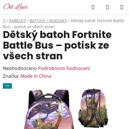
Přejít
Hledat
NÁKUP
na
KOŠÍK
obsah
Domů
/
KABELKY
/
BATOHY / RUKSAKY
/
Dětský batoh Fortnite Battle
Bus – potisk ze všech stran
Dětský batoh Fortnite
Battle Bus – potisk ze
všech stran
Průměrné
Neohodnoceno
Podrobnosti hodnocení
hodnocení
Značka:
Made in China
produktu
TIP
je
0,0
z
5
hvězdiček.