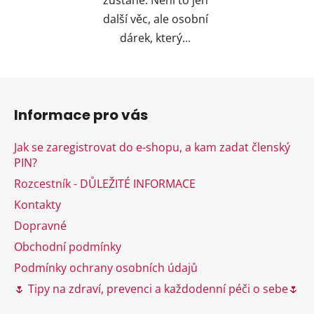
zůstane. Není to jen
další věc, ale osobní
dárek, který...
Z
á
Informace pro vás
p
a
Jak se zaregistrovat do e-shopu, a kam zadat členský
t
PIN?
í
Rozcestník - DŮLEŽITÉ INFORMACE
Kontakty
Dopravné
Obchodní podmínky
Podmínky ochrany osobních údajů
🌷 Tipy na zdraví, prevenci a každodenní péči o sebe🌷