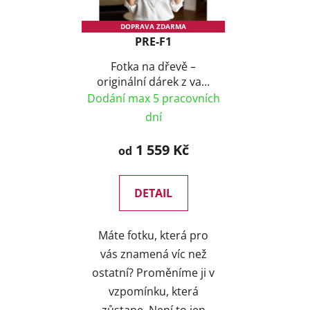
DOPRAVA ZDARMA
PRE-F1
Fotka na dřevě –
originální dárek z vaší
fotky ❤️
Dodání max 5 pracovních
dní
1 559 Kč
od
DETAIL
Máte fotku, která pro
vás znamená víc než
ostatní? Proměníme ji v
vzpomínku, která