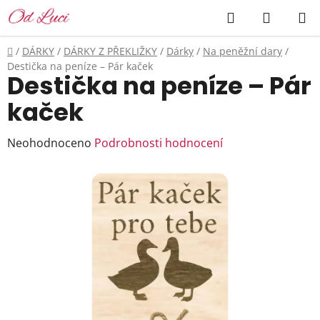
Přejít
Hledat
NÁKUP
na
KOŠÍK
obsah
Domů
/
DÁRKY
/
DÁRKY Z PŘEKLIŽKY
/
Dárky
/
Na peněžní dary
/
Destička na peníze – Pár kaček
Destička na peníze – Pár
kaček
Průměrné
Neohodnoceno
Podrobnosti hodnocení
hodnocení
produktu
je
0,0
z
5
hvězdiček.