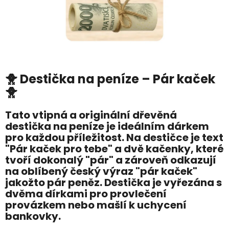
🐥 Destička na peníze – Pár kaček
🐥
Tato vtipná a originální dřevěná
destička na peníze je ideálním dárkem
pro každou příležitost. Na destičce je text
"Pár kaček pro tebe" a dvě kačenky, které
tvoří dokonalý "pár" a zároveň odkazují
na oblíbený český výraz "pár kaček"
jakožto pár peněz. Destička je vyřezána s
dvěma dírkami pro provlečení
provázkem nebo mašlí k uchycení
bankovky.