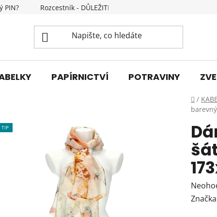
ý PIN?
Rozcestník - DŮLEŽITÉ INFORMACE
Kontakty
ABELKY
PAPÍRNICTVÍ
POTRAVINY
ZVE
Domů
/
KAB
barevný
Dá
TIP
šá
17
Průmě
Neoho
hodnoc
Značka
produk