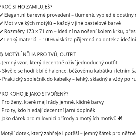
PROČ SI HO ZAMILUJEŠ?
✔️ Elegantní barevné provedení – tlumené, vybledlé odstíny
✔️ Motiv velkých motýlů – každý v jiné pastelové barvě
✔️ Rozměry 173 × 71 cm – ideální na nošení kolem krku, př
✔️ Lehký materiál – 100% viskóza příjemná na dotek a ideální
🦋 MOTÝLÍ NĚHA PRO TVŮJ OUTFIT
▸ Jemný vzor, který decentně oživí jednoduchý outfit
▸ Skvěle se hodí k bílé halence, béžovému kabátku i letním 
▸ Praktický společník do kabelky – lehký, skladný a vždy po r
PRO KOHO JE JAKO STVOŘENÝ?
• Pro ženy, které mají rády jemné, klidné barvy
• Pro ty, kdo hledají decentní jarní doplněk
• Jako dárek pro milovnici přírody a motýlích motivů 🎁
„Motýlí dotek, který zahřeje i potěší – jemný šátek pro něžné 