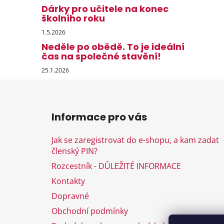
Dárky pro učitele na konec
školního roku
1.5.2026
Neděle po obědě. To je ideální
čas na společné stavění!
25.1.2026
Z
á
Informace pro vás
p
a
Jak se zaregistrovat do e-shopu, a kam zadat
t
členský PIN?
í
Rozcestník - DŮLEŽITÉ INFORMACE
Kontakty
Dopravné
Obchodní podmínky