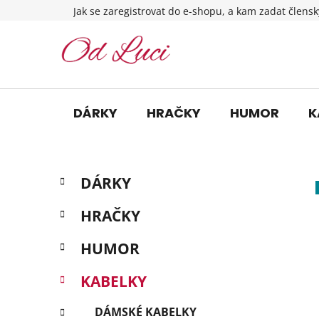
Přejít
Jak se zaregistrovat do e-shopu, a kam zadat člensk
na
obsah
DÁRKY
HRAČKY
HUMOR
K
P
K
Přeskočit
DÁRKY
a
o
kategorie
t
s
HRAČKY
e
t
g
r
HUMOR
o
a
r
KABELKY
i
n
e
n
DÁMSKÉ KABELKY