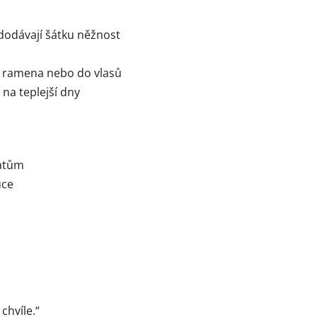
 dodávají šátku něžnost
es ramena nebo do vlasů
 na teplejší dny
šatům
uce
chvíle.“