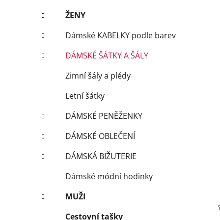
í
p
ŽENY
a
Dámské KABELKY podle barev
n
e
DÁMSKÉ ŠÁTKY A ŠÁLY
l
Zimní šály a plédy
Letní šátky
DÁMSKÉ PENĚŽENKY
DÁMSKÉ OBLEČENÍ
DÁMSKÁ BIŽUTERIE
Dámské módní hodinky
MUŽI
Cestovní tašky