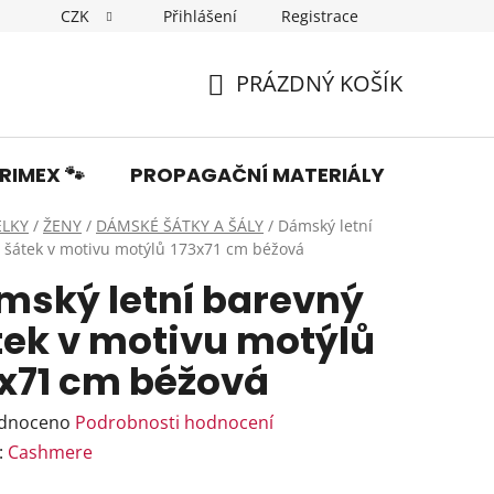
CZK
Přihlášení
Registrace
Dopravné
Obchodní podmínky
Podmínky ochrany os
PRÁZDNÝ KOŠÍK
NÁKUPNÍ
KOŠÍK
RIMEX 🐾
PROPAGAČNÍ MATERIÁLY
Fotka
ELKY
/
ŽENY
/
DÁMSKÉ ŠÁTKY A ŠÁLY
/
Dámský letní
 šátek v motivu motýlů 173x71 cm béžová
mský letní barevný
tek v motivu motýlů
3x71 cm béžová
rné
dnoceno
Podrobnosti hodnocení
ení
:
Cashmere
tu