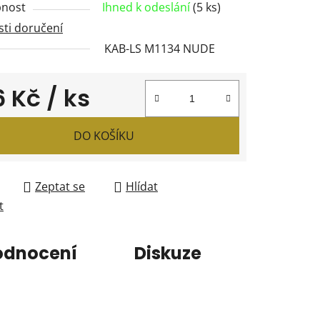
nost
Ihned k odeslání
(5 ks)
ti doručení
KAB-LS M1134 NUDE
ček.
6 Kč
/ ks
 cena:
DO KOŠÍKU
Zeptat se
Hlídat
t
odnocení
Diskuze