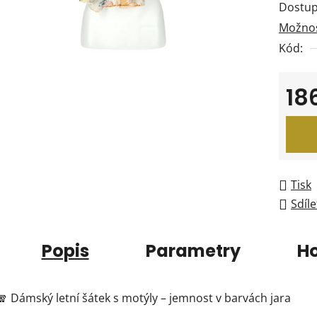
Dostup
je
Možnos
0,0
Kód:
z
5
hvězdi
18
Měrná
Tisk
Sdíle
Popis
Parametry
H
🧣 Dámský letní šátek s motýly – jemnost v barvách jara