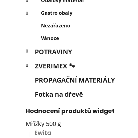
Obalový materiál
Gastro obaly
Nezařazeno
Vánoce
POTRAVINY
ZVERIMEX 🐾
PROPAGAČNÍ MATERIÁLY
Fotka na dřevě
Hodnocení produktů widget
Mřížky 500 g
Ewita
|
Hodnocení produktu je 5 z 5 hvězdiček.