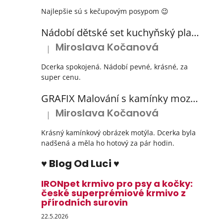
Najlepšie sú s kečupovým posypom 😉
Nádobí dětské set kuchyňský plastový s odkapávačem 3 barvy
Miroslava Kočanová
|
Hodnocení produktu je 5 z 5 hvězdiček.
Dcerka spokojená. Nádobí pevné, krásné, za
super cenu.
GRAFIX Malování s kamínky mozaika diamantový obrázek 3 druhy
Miroslava Kočanová
|
Hodnocení produktu je 5 z 5 hvězdiček.
Krásný kamínkový obrázek motýla. Dcerka byla
nadšená a měla ho hotový za pár hodin.
♥ Blog Od Luci ♥
IRONpet krmivo pro psy a kočky:
české superprémiové krmivo z
přírodních surovin
22.5.2026