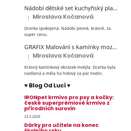
Nádobí dětské set kuchyňský plastový s odkapávačem 3 barvy
Miroslava Kočanová
|
Hodnocení produktu je 5 z 5 hvězdiček.
Dcerka spokojená. Nádobí pevné, krásné, za
super cenu.
GRAFIX Malování s kamínky mozaika diamantový obrázek 3 druhy
Miroslava Kočanová
|
Hodnocení produktu je 5 z 5 hvězdiček.
Krásný kamínkový obrázek motýla. Dcerka byla
nadšená a měla ho hotový za pár hodin.
♥ Blog Od Luci ♥
IRONpet krmivo pro psy a kočky:
české superprémiové krmivo z
přírodních surovin
22.5.2026
Dárky pro učitele na konec
školního roku