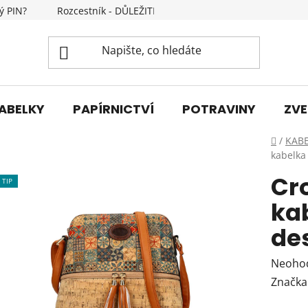
ý PIN?
Rozcestník - DŮLEŽITÉ INFORMACE
Kontakty
ABELKY
PAPÍRNICTVÍ
POTRAVINY
ZVE
Domů
/
KAB
kabelka
Cr
TIP
ka
des
Průmě
Neoho
hodnoc
Značka
produk