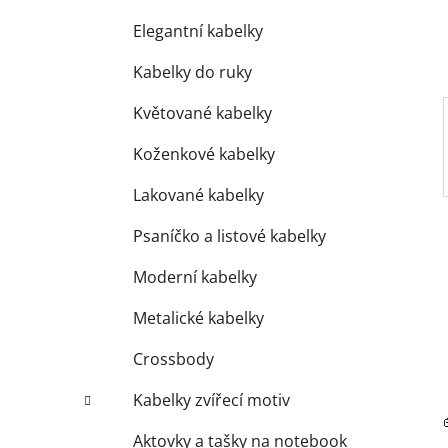
í
p
Elegantní kabelky
a
Kabelky do ruky
n
e
Květované kabelky
l
Koženkové kabelky
Lakované kabelky
Psaníčko a listové kabelky
Moderní kabelky
Metalické kabelky
Crossbody
Kabelky zvířecí motiv
Aktovky a tašky na notebook