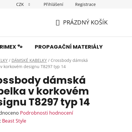
CZK
Přihlášení
Registrace
Dopravné
Obchodní podmínky
Podmínky ochrany os
PRÁZDNÝ KOŠÍK
NÁKUPNÍ
KOŠÍK
RIMEX 🐾
PROPAGAČNÍ MATERIÁLY
Fotka
ELKY
/
DÁMSKÉ KABELKY
/
Crossbody dámská
 v korkovém designu T8297 typ 14
ossbody dámská
belka v korkovém
ignu T8297 typ 14
rné
dnoceno
Podrobnosti hodnocení
ení
:
Beast Style
tu