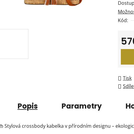
Dostup
je
Možnos
0,0
Kód:
z
5
hvězdi
57
Měrná
Tisk
Sdíle
Popis
Parametry
H
👜 Stylová crossbody kabelka v přírodním designu – ekologick