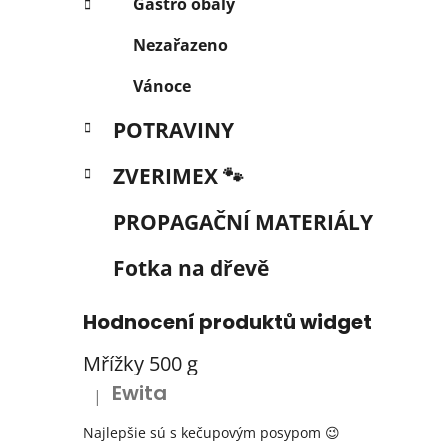
Gastro obaly
Nezařazeno
Vánoce
POTRAVINY
ZVERIMEX 🐾
PROPAGAČNÍ MATERIÁLY
Fotka na dřevě
Hodnocení produktů widget
Mřížky 500 g
Ewita
|
Hodnocení produktu je 5 z 5 hvězdiček.
Najlepšie sú s kečupovým posypom 😉