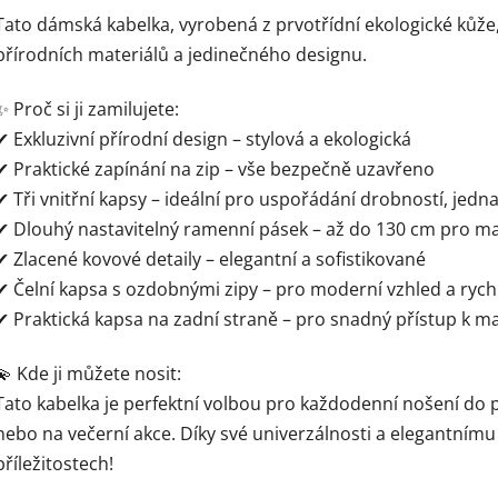
Tato dámská kabelka, vyrobená z prvotřídní ekologické kůže,
přírodních materiálů a jedinečného designu.
✨ Proč si ji zamilujete:
✔ Exkluzivní přírodní design – stylová a ekologická
✔ Praktické zapínání na zip – vše bezpečně uzavřeno
✔ Tři vnitřní kapsy – ideální pro uspořádání drobností, jedn
✔ Dlouhý nastavitelný ramenní pásek – až do 130 cm pro ma
✔ Zlacené kovové detaily – elegantní a sofistikované
✔ Čelní kapsa s ozdobnými zipy – pro moderní vzhled a rych
✔ Praktická kapsa na zadní straně – pro snadný přístup k
💫 Kde ji můžete nosit:
Tato kabelka je perfektní volbou pro každodenní nošení do p
nebo na večerní akce. Díky své univerzálnosti a elegantnímu
příležitostech!