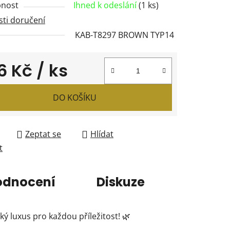
nost
Ihned k odeslání
(1 ks)
ti doručení
KAB-T8297 BROWN TYP14
ček.
6 Kč
/ ks
 cena:
DO KOŠÍKU
Zeptat se
Hlídat
t
odnocení
Diskuze
ý luxus pro každou příležitost! 🌿