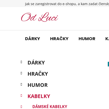
Přejít
Jak se zaregistrovat do e-shopu, a kam zadat člensk
na
obsah
DÁRKY
HRAČKY
HUMOR
K
P
K
Přeskočit
DÁRKY
a
o
kategorie
t
s
HRAČKY
e
t
g
r
HUMOR
o
a
r
KABELKY
i
n
e
n
DÁMSKÉ KABELKY