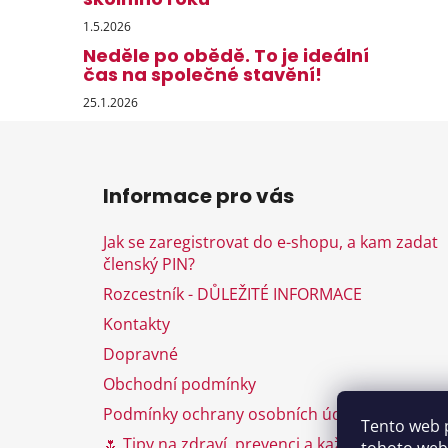
1.5.2026
Neděle po obědě. To je ideální
čas na společné stavění!
25.1.2026
Z
á
Informace pro vás
p
a
Jak se zaregistrovat do e-shopu, a kam zadat
t
členský PIN?
í
Rozcestník - DŮLEŽITÉ INFORMACE
Kontakty
Dopravné
Obchodní podmínky
Podmínky ochrany osobních údajů
Tento web 
🌷 Tipy na zdraví, prevenci a každodenní péči 