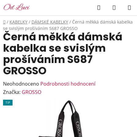
Přejít
Hledat
NÁKUP
na
KOŠÍK
obsah
Domů
/
KABELKY
/
DÁMSKÉ KABELKY
/
Černá měkká dámská kabelka
se svislým prošíváním S687 GROSSO
Černá měkká dámská
kabelka se svislým
prošíváním S687
GROSSO
Průměrné
Neohodnoceno
Podrobnosti hodnocení
hodnocení
Značka:
GROSSO
produktu
TIP
je
0,0
z
5