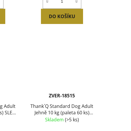
DO KOŠÍKU
ZVER-18515
g Adult
Thank´Q Standard Dog Adult
ks) SLEVA
Jehně 10 kg (paleta 60 ks)
SLEVA 7 %
Skladem
(>5 ks)