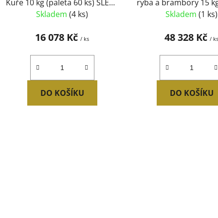
Kuře 10 kg (paleta 60 ks) SLEVA
ryba a brambory 15 kg
7 %
45 ks) SLEVA 7 
Skladem
(4 ks)
Skladem
(1 ks)
16 078 Kč
48 328 Kč
/ ks
/ k
DO KOŠÍKU
DO KOŠÍKU