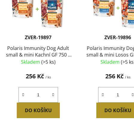
s
p
r
o
d
ZVER-19897
ZVER-19896
u
Polaris Immunity Dog Adult
Polaris Immunity Do
k
small & mini Kachní GF 750 g
small & mini Losos G
t
AKCE 1 + 1 ZDARMA
AKCE 1 + 1 ZDA
Skladem
(>5 ks)
Skladem
(>5 ks
ů
256 Kč
256 Kč
/ ks
/ ks
DO KOŠÍKU
DO KOŠÍKU