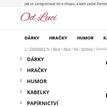
Přejít
Jak se zaregistrovat do e-shopu, a kam zadat člensk
na
obsah
DÁRKY
HRAČKY
HUMOR
K
Domů
/
ZVERIMEX 🐾
/
Akce
/
Akce
/
Psi
/
Krmiva
/
Granul
P
K
Přeskočit
DÁRKY
a
o
kategorie
t
s
HRAČKY
e
t
g
r
HUMOR
o
a
r
KABELKY
i
n
e
n
PAPÍRNICTVÍ
í