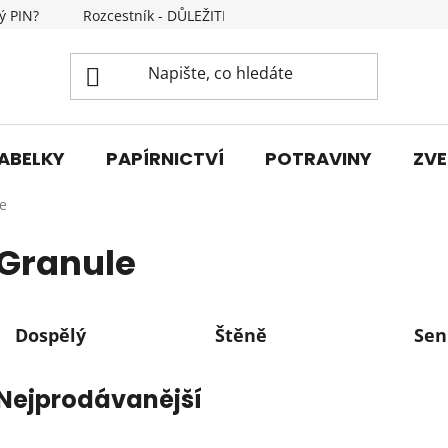
ý PIN?
Rozcestník - DŮLEŽITÉ INFORMACE
Kontakty
ABELKY
PAPÍRNICTVÍ
POTRAVINY
ZVE
e
Granule
Dospělý
Štěně
Sen
Nejprodávanější