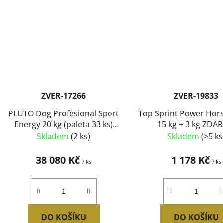
ZVER-17266
ZVER-19833
PLUTO Dog Profesional Sport
Top Sprint Power Hors
Energy 20 kg (paleta 33 ks)
15 kg + 3 kg ZDA
SLEVA 7 %
Skladem
(2 ks)
Skladem
(>5 ks
38 080 Kč
1 178 Kč
/ ks
/ ks
DO KOŠÍKU
DO KOŠÍKU