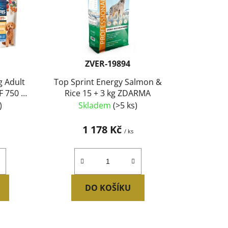
r
o
d
u
k
ZVER-19894
t
g Adult
Top Sprint Energy Salmon &
ů
F 750 g
Rice 15 + 3 kg ZDARMA
RMA
)
Skladem
(>5 ks)
1 178 Kč
/ ks
DO KOŠÍKU