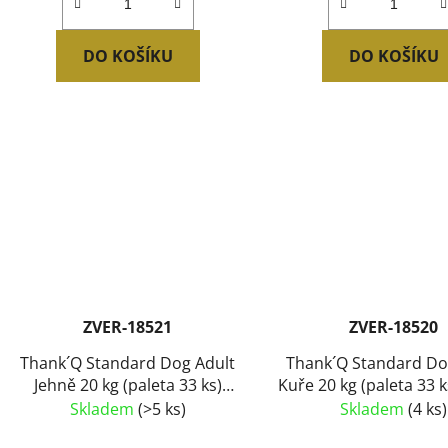
DO KOŠÍKU
DO KOŠÍKU
ZVER-18521
ZVER-18520
Thank´Q Standard Dog Adult
Thank´Q Standard Do
Jehně 20 kg (paleta 33 ks)
Kuře 20 kg (paleta 33 
SLEVA 7 %
7 %
Skladem
(>5 ks)
Skladem
(4 ks)