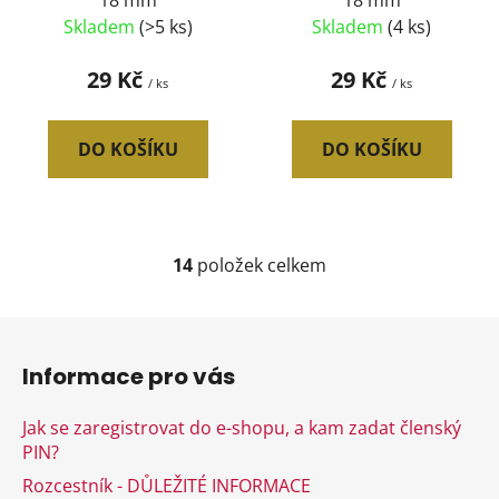
18 mm
18 mm
Skladem
(>5 ks)
Skladem
(4 ks)
29 Kč
29 Kč
/ ks
/ ks
DO KOŠÍKU
DO KOŠÍKU
14
položek celkem
O
v
l
Z
á
á
d
Informace pro vás
p
a
a
c
Jak se zaregistrovat do e-shopu, a kam zadat členský
t
í
PIN?
í
p
Rozcestník - DŮLEŽITÉ INFORMACE
r