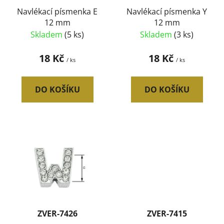
o
ů
d
Navlékací písmenka E
Navlékací písmenka Y
12 mm
12 mm
u
Skladem
(5 ks)
Skladem
(3 ks)
k
t
18 Kč
18 Kč
/ ks
/ ks
ů
DO KOŠÍKU
DO KOŠÍKU
ZVER-7426
ZVER-7415