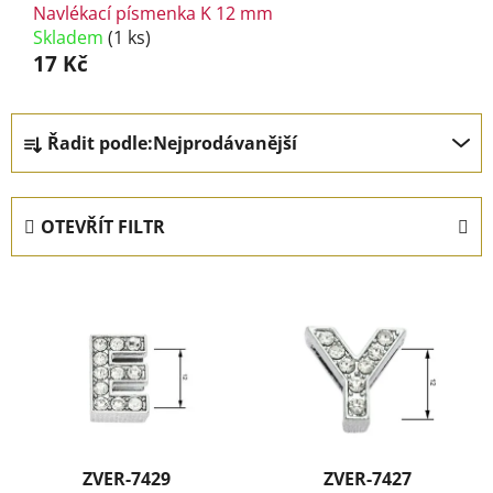
Navlékací písmenka K 12 mm
Skladem
(1 ks)
17 Kč
Ř
Řadit podle:
Nejprodávanější
a
z
e
OTEVŘÍT FILTR
n
í
V
p
ý
r
p
o
i
d
s
u
p
k
r
t
ZVER-7429
ZVER-7427