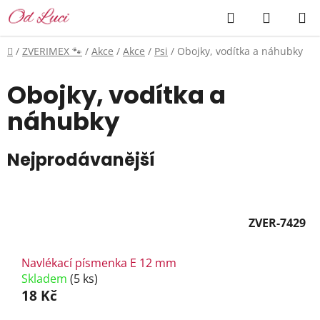
Přejít
Hledat
NÁKUP
na
KOŠÍK
obsah
Domů
/
ZVERIMEX 🐾
/
Akce
/
Akce
/
Psi
/
Obojky, vodítka a náhubky
Obojky, vodítka a
náhubky
Nejprodávanější
ZVER-7429
Navlékací písmenka E 12 mm
Skladem
(5 ks)
18 Kč