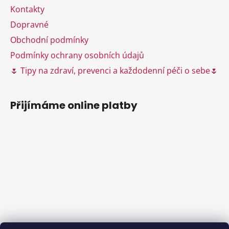
v
Kontakty
k
Dopravné
y
Obchodní podmínky
v
ý
Podmínky ochrany osobních údajů
p
🌷 Tipy na zdraví, prevenci a každodenní péči o sebe🌷
i
s
u
Přijímáme online platby