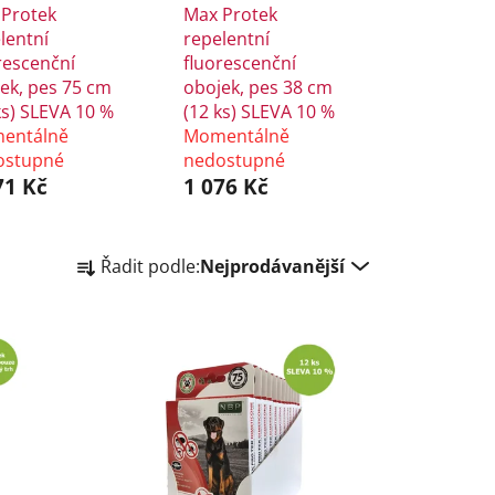
Protek
Max Protek
lentní
repelentní
rescenční
fluorescenční
ek, pes 75 cm
obojek, pes 38 cm
ks) SLEVA 10 %
(12 ks) SLEVA 10 %
entálně
Momentálně
ostupné
nedostupné
71 Kč
1 076 Kč
Ř
Řadit podle:
Nejprodávanější
a
z
e
n
í
p
r
o