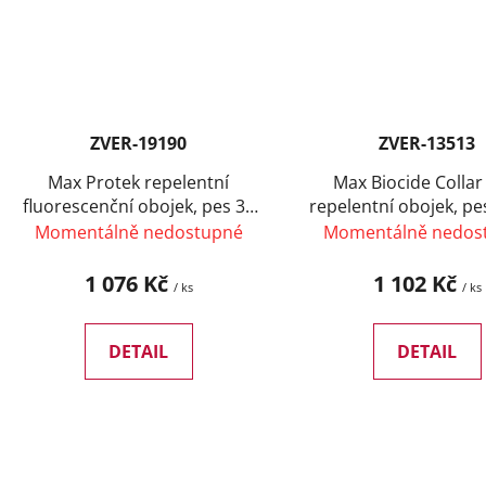
ZVER-19190
ZVER-13513
Max Protek repelentní
Max Biocide Colla
fluorescenční obojek, pes 38
repelentní obojek, p
cm (12 ks) SLEVA 10 %
(12 ks) SLEVA 10 %
Momentálně nedostupné
Momentálně nedos
1 076 Kč
1 102 Kč
/ ks
/ ks
DETAIL
DETAIL