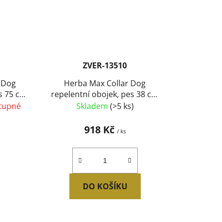
ZVER-13510
r Dog
Herba Max Collar Dog
es 75 cm
repelentní obojek, pes 38 cm
 !CZ!
(12 ks) SLEVA 10 %
tupné
Skladem
(>5 ks)
918 Kč
/ ks
DO KOŠÍKU