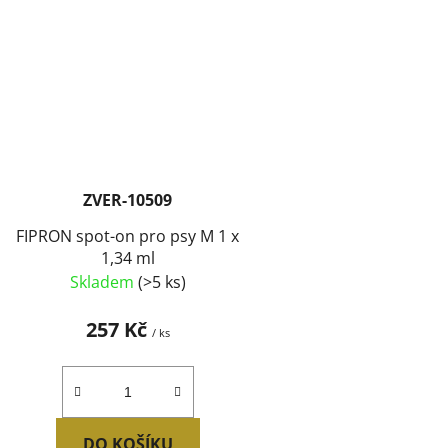
ZVER-10509
FIPRON spot-on pro psy M 1 x
1,34 ml
Skladem
(>5 ks)
257 Kč
/ ks
DO KOŠÍKU