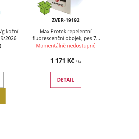
d
u
k
ZVER-19192
t
/g kožní
Max Protek repelentní
ů
pirace 9/2026
fluorescenční obojek, pes 75
cm (12 ks) SLEVA 10 %
)
Momentálně nedostupné
1 171 Kč
/ ks
DETAIL