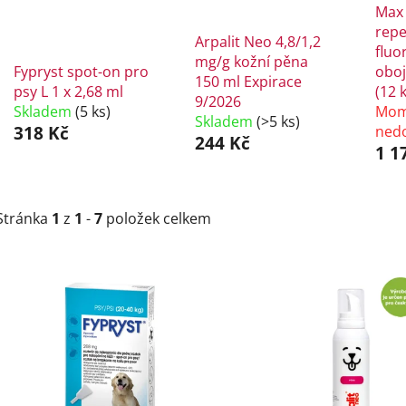
Max 
repe
Arpalit Neo 4,8/1,2
fluo
mg/g kožní pěna
Fypryst spot-on pro
oboj
150 ml Expirace
psy L 1 x 2,68 ml
(12 
9/2026
Skladem
(5 ks)
Mom
Skladem
(>5 ks)
318 Kč
ned
244 Kč
1 1
Stránka
1
z
1
-
7
položek celkem
V
ý
p
i
s
p