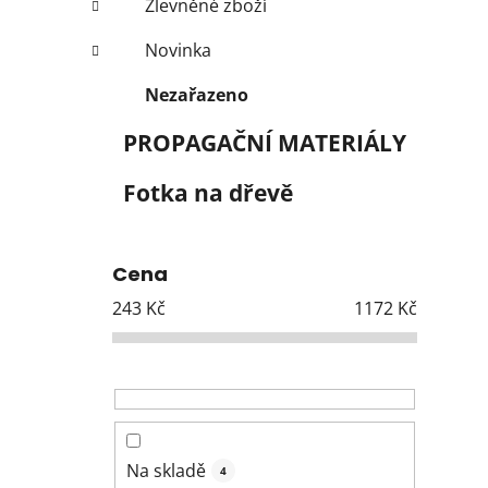
Zlevněné zboží
Novinka
Nezařazeno
PROPAGAČNÍ MATERIÁLY
Fotka na dřevě
Cena
243
Kč
1172
Kč
Na skladě
4