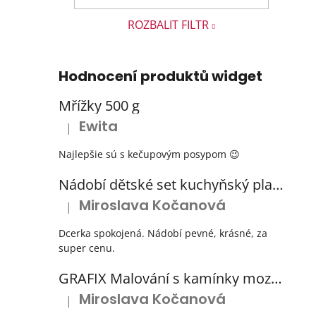
ROZBALIT FILTR
Hodnocení produktů widget
Mřížky 500 g
Ewita
|
Hodnocení produktu je 5 z 5 hvězdiček.
Najlepšie sú s kečupovým posypom 😉
Nádobí dětské set kuchyňský plastový s odkapávačem 3 barvy
Miroslava Kočanová
|
Hodnocení produktu je 5 z 5 hvězdiček.
Dcerka spokojená. Nádobí pevné, krásné, za
super cenu.
GRAFIX Malování s kamínky mozaika diamantový obrázek 3 druhy
Miroslava Kočanová
|
Hodnocení produktu je 5 z 5 hvězdiček.