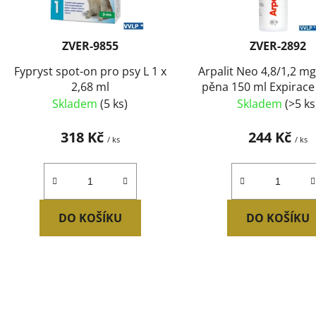
r
o
d
ZVER-9855
ZVER-2892
u
Fypryst spot-on pro psy L 1 x
Arpalit Neo 4,8/1,2 mg
k
2,68 ml
pěna 150 ml Ex
t
Skladem
(5 ks)
Skladem
(>5 ks
ů
318 Kč
244 Kč
/ ks
/ ks
DO KOŠÍKU
DO KOŠÍKU