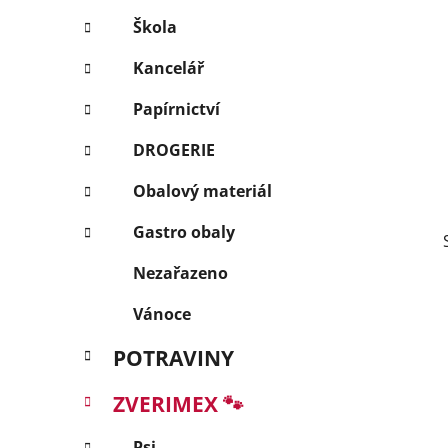
p
Škola
a
Kancelář
n
e
Papírnictví
l
DROGERIE
Obalový materiál
Gastro obaly
Nezařazeno
Vánoce
POTRAVINY
ZVERIMEX 🐾
Psi