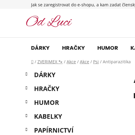
Přejít
Jak se zaregistrovat do e-shopu, a kam zadat člensk
na
obsah
DÁRKY
HRAČKY
HUMOR
K
Domů
/
ZVERIMEX 🐾
/
Akce
/
Akce
/
Psi
/
Antiparazitika
P
K
Přeskočit
DÁRKY
a
o
kategorie
t
s
HRAČKY
e
t
g
r
HUMOR
o
a
r
KABELKY
i
n
e
n
PAPÍRNICTVÍ
í