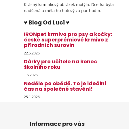
Krásný kamínkový obrázek motýla. Dcerka byla
nadšená a měla ho hotový za pár hodin.
♥ Blog Od Luci ♥
IRONpet krmivo pro psy a kočky:
české superprémiové krmivo z
přírodních surovin
22.5.2026
Dárky pro učitele na konec
školního roku
1.5.2026
Neděle po obědě. To je ideální
čas na společné stavění!
25.1.2026
Z
á
Informace pro vás
p