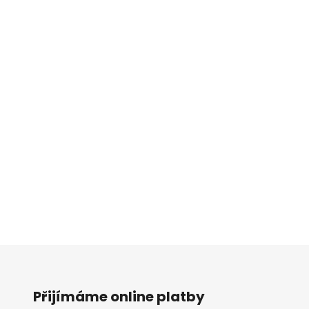
s
u
Přijímáme online platby