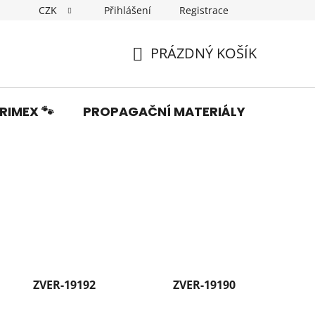
CZK
Přihlášení
Registrace
Dopravné
Obchodní podmínky
Podmínky ochrany os
PRÁZDNÝ KOŠÍK
NÁKUPNÍ
KOŠÍK
RIMEX 🐾
PROPAGAČNÍ MATERIÁLY
Fotka
ZVER-19192
ZVER-19190