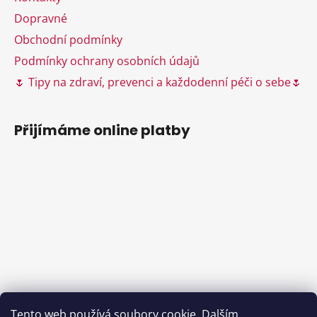
k
Dopravné
y
Obchodní podmínky
v
ý
Podmínky ochrany osobních údajů
p
🌷 Tipy na zdraví, prevenci a každodenní péči o sebe🌷
i
s
u
Přijímáme online platby
Tento web používá soubory cookie. Dalším