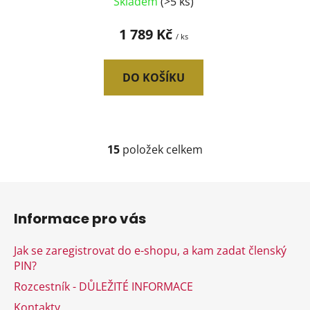
Skladem
(>5 ks)
1 789 Kč
/ ks
DO KOŠÍKU
15
položek celkem
O
v
l
Z
á
á
d
Informace pro vás
p
a
a
c
Jak se zaregistrovat do e-shopu, a kam zadat členský
t
í
PIN?
í
p
Rozcestník - DŮLEŽITÉ INFORMACE
r
v
Kontakty