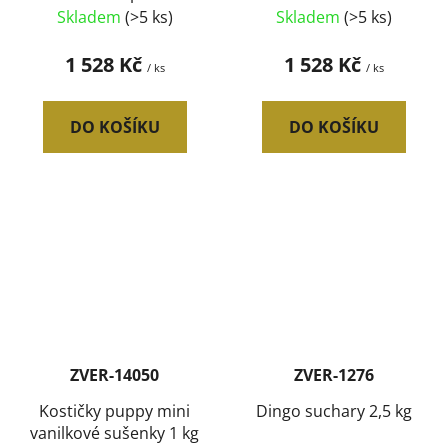
válečky 15 kg
sušenky 15 kg
Skladem
(>5 ks)
Skladem
(>5 ks)
1 528 Kč
1 528 Kč
/ ks
/ ks
DO KOŠÍKU
DO KOŠÍKU
ZVER-14050
ZVER-1276
Kostičky puppy mini
Dingo suchary 2,5 kg
vanilkové sušenky 1 kg