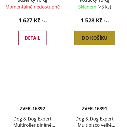
sušenky 10 kg
kostičky 15 kg
Momentálně nedostupné
Skladem
(>5 ks)
1 627 Kč
1 528 Kč
/ ks
/ ks
DETAIL
DO KOŠÍKU
ZVER-16392
ZVER-16391
Dog & Dog Expert
Dog & Dog Expert
Multiroller plněné
Multibisco velké