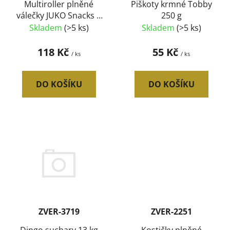
d
Multiroller plněné
Piškoty krmné Tobby
válečky JUKO Snacks 1
250 g
u
kg
Skladem
(>5 ks)
Skladem
(>5 ks)
k
t
118 Kč
55 Kč
/ ks
/ ks
ů
DO KOŠÍKU
DO KOŠÍKU
ZVER-3719
ZVER-2251