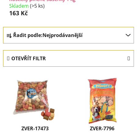
Skladem
(>5 ks)
163 Kč
Ř
Řadit podle:
Nejprodávanější
a
z
e
OTEVŘÍT FILTR
n
í
V
p
ý
r
p
o
i
d
s
u
p
k
r
t
ZVER-17473
ZVER-7796
o
ů