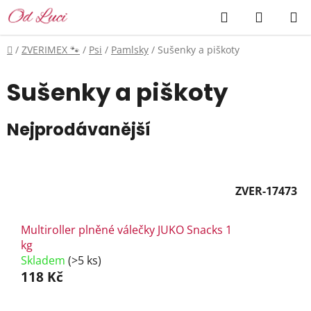
Přejít
Hledat
NÁKUP
na
KOŠÍK
obsah
Domů
/
ZVERIMEX 🐾
/
Psi
/
Pamlsky
/
Sušenky a piškoty
Sušenky a piškoty
Nejprodávanější
ZVER-17473
Multiroller plněné válečky JUKO Snacks 1
kg
Skladem
(>5 ks)
118 Kč